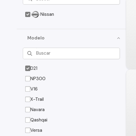
Nissan
Modelo
D21
NP300
V16
X-Trail
Navara
Qashqai
Versa