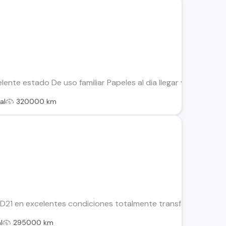
nte estado De uso familiar Papeles al dia llegar y andar Se 
al
320000 km
1 en excelentes condiciones totalmente transferible, al día s
l
295000 km