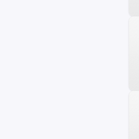
240 C
Frontier
Maxima
NV
Primera
Serena
Versa Note