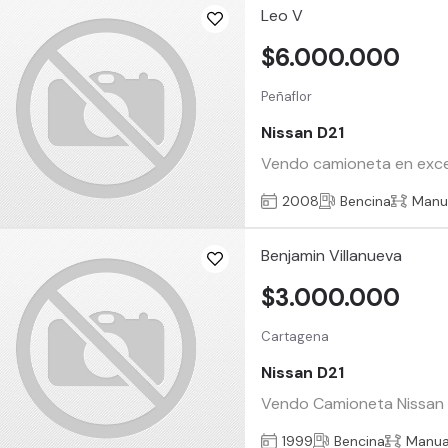
Leo V
$6.000.000
Peñaflor
Nissan D21
Vendo camioneta en excele
2008
Bencina
Manu
Benjamin Villanueva
$3.000.000
Cartagena
Nissan D21
Vendo Camioneta Nissan D2
1999
Bencina
Manua