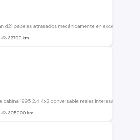
n d21 papeles atrasados mecánicamente en excelente estado se
l
32700 km
e cabina 1995 2.4 4x2 conversable reales interesados comuni
l
305000 km