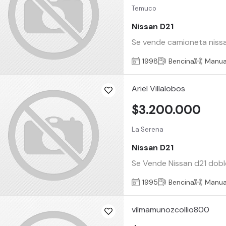
Temuco
Nissan D21
Se vende camioneta nissa
1998
Bencina
Manua
Ariel Villalobos
$3.200.000
La Serena
Nissan D21
Se Vende Nissan d21 dobl
1995
Bencina
Manua
vilmamunozcollio800