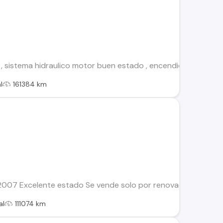
 sistema hidraulico motor buen estado , encendido a la llave
l
161384 km
2007 Excelente estado Se vende solo por renovación Para má
al
111074 km