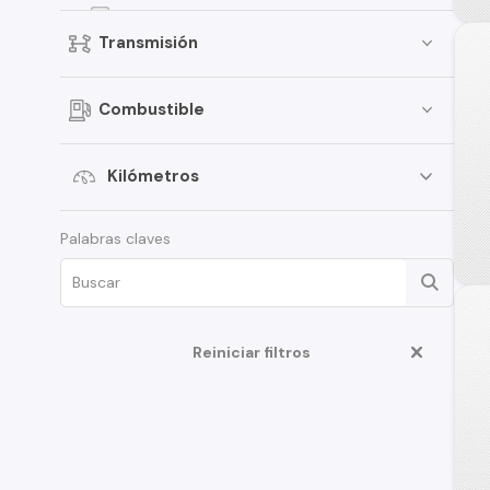
Kicks
Transmisión
Terrano
Pathfinder
Combustible
Sentra
March
Kilómetros
Murano
Palabras claves
Tiida
Note
ALTIMA
D22
Reiniciar filtros
350Z
Juke
Platina