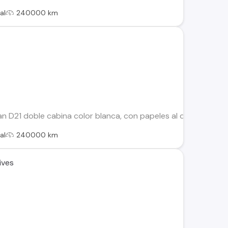
al
240000 km
 D21 doble cabina color blanca, con papeles al día, cuarto due
al
240000 km
ives