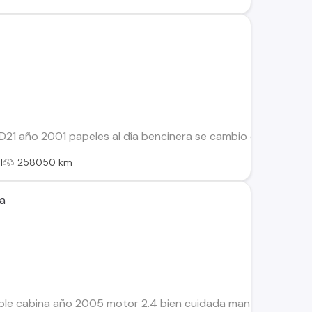
1 año 2001 papeles al día bencinera se cambio cadena de distr
l
258050 km
za
ble cabina año 2005 motor 2.4 bien cuidada mantenciones y 