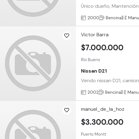
Único dueño, Mantención a
2000
Bencina
Manu
Victor Barra
$7.000.000
Río Bueno
Nissan D21
Vendo nissan D21, camione
2002
Bencina
Manu
manuel_de_la_hoz
$3.300.000
Puerto Montt