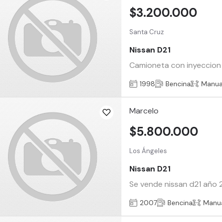
$3.200.000
Santa Cruz
Nissan D21
Camioneta con inyeccion ,
1998
Bencina
Manua
Marcelo
$5.800.000
Los Ángeles
Nissan D21
Se vende nissan d21 año 
2007
Bencina
Manu