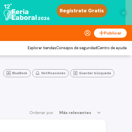
×
Publicar
Explorar tiendas
Consejos de seguridad
Centro de ayuda
BlueBook
Notificaciones
Guardar búsqueda
Ordenar por
Más relevantes