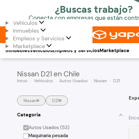
Vehículos
Inmuebles
Empleos y Servicios
Marketplace
Inmuebles
Vehículos
Empleos y Servicios
Marketplace
Nissan D21 en Chile
Inicio
Vehículos
Autos Usados
Nissan
D21
Exp
Nissan
D21
Categoría
Enco
Autos Usados (53)
Maquinaria pesada