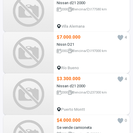
Nissan d21 2000
2000
Bencina
177580 km
Villa Alemana
$7.000.000
4
Nissn D21
2002
Bencina
197000 km
Río Bueno
$3.300.000
4
Nissan d21 2000
2000
Bencina
237300 km
Puerto Montt
$4.000.000
0
Se vende camioneta