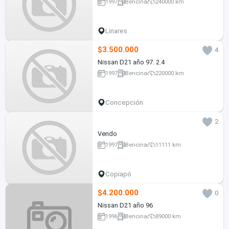
1997
Bencina
240000 km
Linares
$3.500.000
4
Nissan D21 año 97. 2.4
1997
Bencina
220000 km
Concepción
2
Vendo
1997
Bencina
11111 km
Copiapó
$4.200.000
0
Nissan D21 año 96
1996
Bencina
89000 km