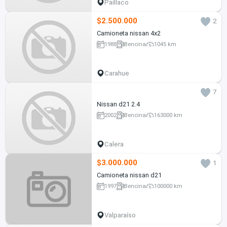
Paillaco
$2.500.000
2
Camioneta nissan 4x2
1988
Bencina
1045 km
Carahue
7
Nissan d21 2.4
2002
Bencina
163000 km
Calera
$3.000.000
1
Camioneta nissan d21
1997
Bencina
100000 km
Valparaíso