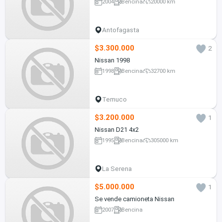
2004
Bencina
20000 km
Antofagasta
$3.300.000
2
Nissan 1998
1998
Bencina
32700 km
Temuco
$3.200.000
1
Nissan D21 4x2
1995
Bencina
305000 km
La Serena
$5.000.000
1
Se vende camioneta Nissan
2007
Bencina