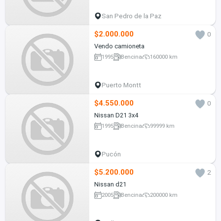
San Pedro de la Paz
$2.000.000
0
Vendo camioneta
1995
Bencina
160000 km
Puerto Montt
$4.550.000
0
Nissan D21 3x4
1995
Bencina
99999 km
Pucón
$5.200.000
2
Nissan d21
2005
Bencina
200000 km