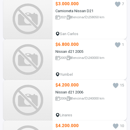
$3.000.000
7
Camioneta Nissan D21
2021
Bencina
258050 km
San Carlos
$6.800.000
1
Nissan d21 2005
2005
Bencina
240000 km
Yumbel
$4.200.000
15
Nissan d21 2006
2006
Bencina
240000 km
Linares
$4.200.000
10