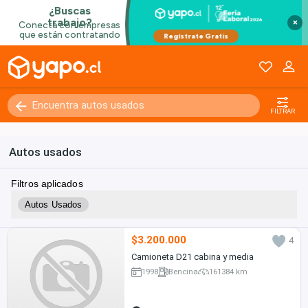
×
FILTRAR
Autos usados
Filtros aplicados
Autos Usados
$3.200.000
4
Camioneta D21 cabina y media
1998
Bencina
161384 km