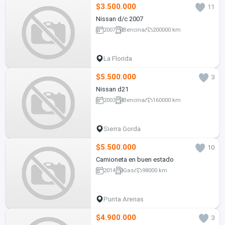
$3.500.000
11
Nissan d/c 2007
2007
Bencina
200000 km
La Florida
$5.500.000
3
Nissan d21
2003
Bencina
160000 km
Sierra Gorda
$5.500.000
10
Camioneta en buen estado
2014
Gas
98000 km
Punta Arenas
$4.900.000
3