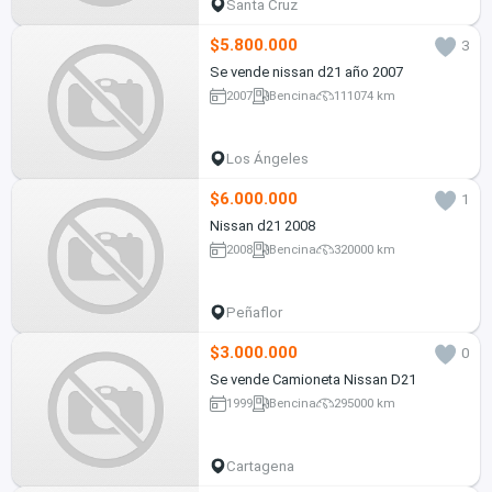
Santa Cruz
$5.800.000
3
Se vende nissan d21 año 2007
2007
Bencina
111074 km
Los Ángeles
$6.000.000
1
Nissan d21 2008
2008
Bencina
320000 km
Peñaflor
$3.000.000
0
Se vende Camioneta Nissan D21
1999
Bencina
295000 km
Cartagena