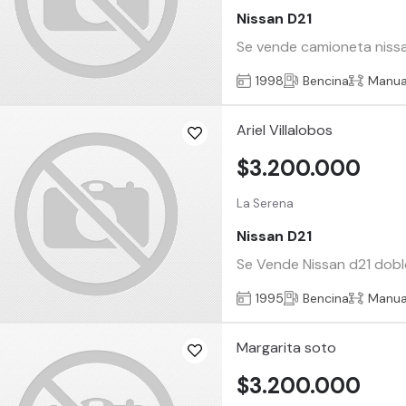
Nissan D21
Se vende camioneta nissa
1998
Bencina
Manua
Ariel Villalobos
$3.200.000
La Serena
Nissan D21
Se Vende Nissan d21 dobl
1995
Bencina
Manua
Margarita soto
$3.200.000