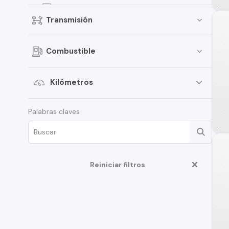
Kicks
Transmisión
Terrano
Pathfinder
Combustible
Sentra
March
Kilómetros
Murano
Palabras claves
Tiida
Note
ALTIMA
D22
Reiniciar filtros
350Z
Juke
Platina