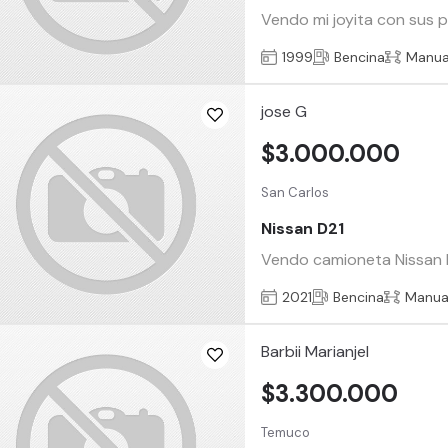
Vendo mi joyita con sus p
1999
Bencina
Manua
jose G
$3.000.000
San Carlos
Nissan D21
Vendo camioneta Nissan D2
2021
Bencina
Manua
Barbii Marianjel
$3.300.000
Temuco