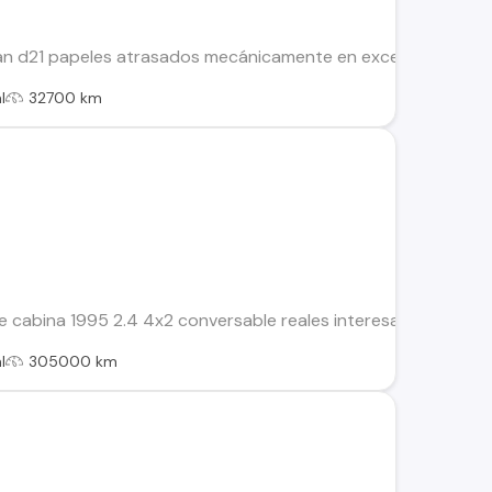
n d21 papeles atrasados mecánicamente en excelente estado se
l
32700 km
e cabina 1995 2.4 4x2 conversable reales interesados comuni
l
305000 km