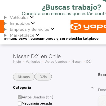
Vehículos
Inmuebles
Empleos y Servicios
Marketplace
Inmuebles
Vehículos
Empleos y Servicios
Marketplace
Nissan D21 en Chile
Inicio
Vehículos
Autos Usados
Nissan
D21
Exp
Nissan
D21
Categoría
Enco
Autos Usados (54)
Maquinaria pesada