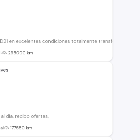
1 en excelentes condiciones totalmente transferible, al día s
l
295000 km
ives
l día, recibo ofertas,
al
177580 km