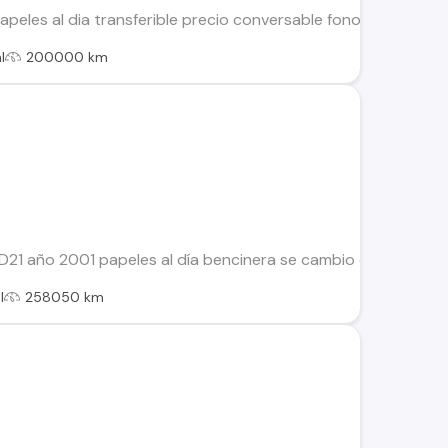
apeles al dia transferible precio conversable fono contacto
l
200000 km
1 año 2001 papeles al día bencinera se cambio cadena de distr
l
258050 km