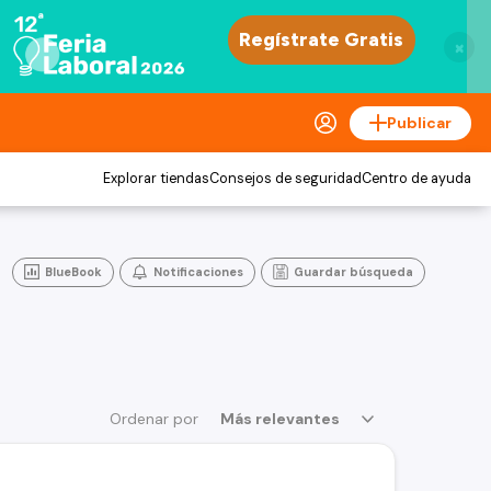
×
Publicar
Explorar tiendas
Consejos de seguridad
Centro de ayuda
BlueBook
Notificaciones
Guardar búsqueda
Ordenar por
Más relevantes