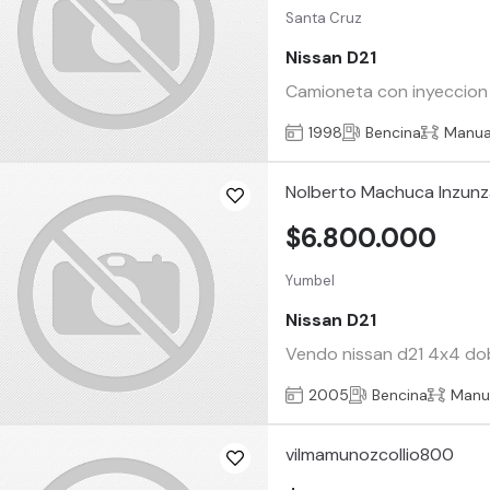
Santa Cruz
Nissan D21
Camioneta con inyeccion ,
1998
Bencina
Manua
Nolberto Machuca Inzun
$6.800.000
Yumbel
Nissan D21
Vendo nissan d21 4x4 do
2005
Bencina
Manu
vilmamunozcollio800