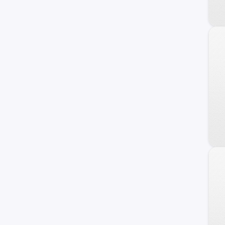
240 C
Frontier
Maxima
NV
Primera
Serena
Versa Note