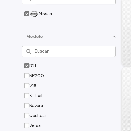
Nissan
Modelo
D21
NP300
V16
X-Trail
Navara
Qashqai
Versa