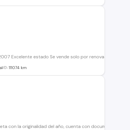
2007 Excelente estado Se vende solo por renovación Para má
al
111074 km
ta con la originalidad del año, cuenta con documentación al d