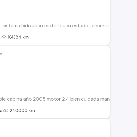
 sistema hidraulico motor buen estado , encendido a la llave
l
161384 km
za
ble cabina año 2005 motor 2.4 bien cuidada mantenciones y 
al
240000 km