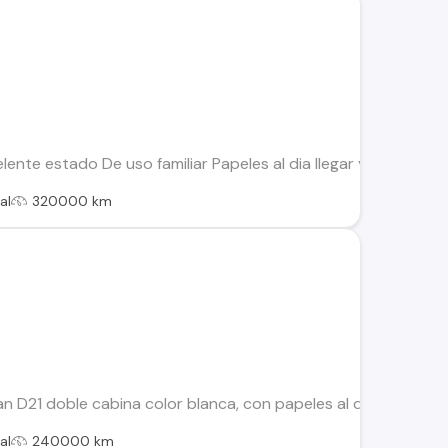
nte estado De uso familiar Papeles al dia llegar y andar Se 
al
320000 km
 D21 doble cabina color blanca, con papeles al día, cuarto due
al
240000 km