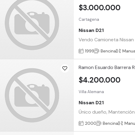
$3.000.000
Cartagena
Nissan D21
Vendo Camioneta Nissan D2
1999
Bencina
Manua
Ramon Esuardo Barrera R
$4.200.000
Villa Alemana
Nissan D21
Único dueño, Mantención a
2000
Bencina
Manu