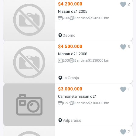
$4.200.000
2
Nissan d21 2005
2005
Bencina
242000 km
Osorno
$4.500.000
3
Nissan d21 2008
2008
Bencina
230000 km
La Granja
$3.000.000
1
Camioneta nissan d21
1997
Bencina
100000 km
Valparaíso
2