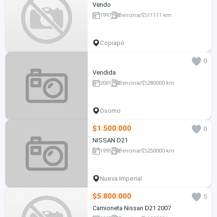
Vendo
1997
Bencina
11111 km
Copiapó
0
Vendida
2001
Bencina
280000 km
Osorno
$1.500.000
0
NISSAN D21
1995
Bencina
250000 km
Nueva Imperial
$5.800.000
5
Camioneta Nissan D21 2007