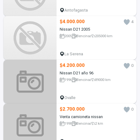
Antofagasta
$4.000.000
4
Nissan D21 2005
2005
Bencina
205000 km
La Serena
$4.200.000
0
Nissan D21 año 96
1996
Bencina
89000 km
Ovalle
$2.700.000
0
Venta camioneta nissan
1998
Bencina
2 km