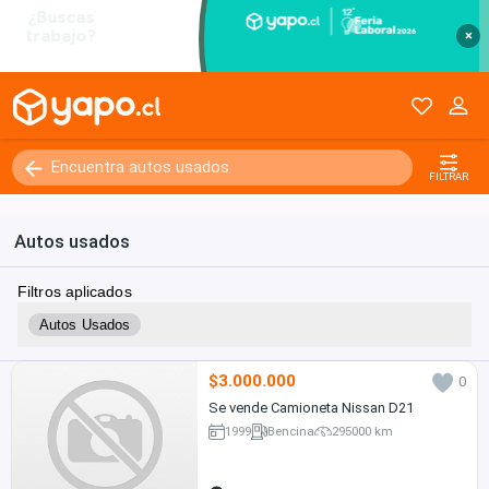
×
FILTRAR
Autos usados
Filtros aplicados
Autos Usados
$3.000.000
0
Se vende Camioneta Nissan D21
1999
Bencina
295000 km