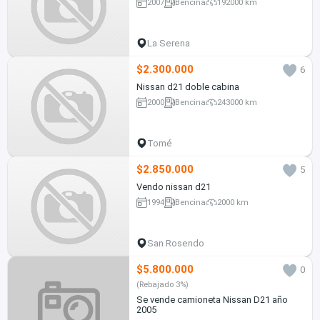
2007
Bencina
192000 km
La Serena
$2.300.000
6
Nissan d21 doble cabina
2000
Bencina
243000 km
Tomé
$2.850.000
5
Vendo nissan d21
1994
Bencina
2000 km
San Rosendo
$5.800.000
0
(Rebajado 3%)
Se vende camioneta Nissan D21 año
2005