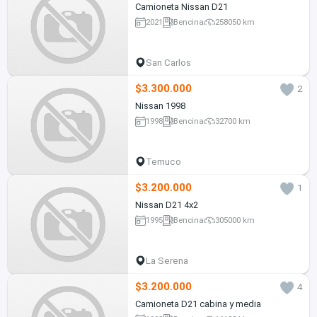
Camioneta Nissan D21
2021
Bencina
258050 km
San Carlos
$3.300.000
2
Nissan 1998
1998
Bencina
32700 km
Temuco
$3.200.000
1
Nissan D21 4x2
1995
Bencina
305000 km
La Serena
$3.200.000
4
Camioneta D21 cabina y media