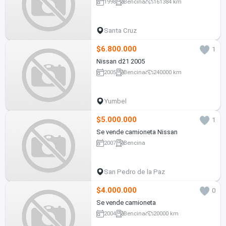
1998
Bencina
161384 km
Santa Cruz
$6.800.000
1
Nissan d21 2005
2005
Bencina
240000 km
Yumbel
$5.000.000
1
Se vende camioneta Nissan
2007
Bencina
San Pedro de la Paz
$4.000.000
0
Se vende camioneta
2004
Bencina
20000 km