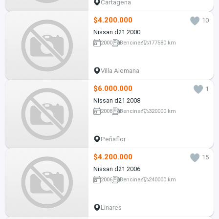
Cartagena
$4.200.000
10
Nissan d21 2000
2000
Bencina
177580 km
Villa Alemana
$6.000.000
1
Nissan d21 2008
2008
Bencina
320000 km
Peñaflor
$4.200.000
15
Nissan d21 2006
2006
Bencina
240000 km
Linares