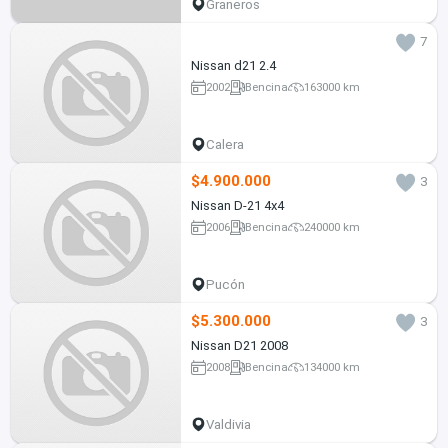
Graneros
7
Nissan d21 2.4
2002
Bencina
163000 km
Calera
$4.900.000
3
Nissan D-21 4x4
2006
Bencina
240000 km
Pucón
$5.300.000
3
Nissan D21 2008
2008
Bencina
134000 km
Valdivia