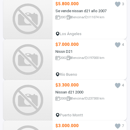
$5.800.000
3
Se vende nissan d21 año 2007
2007
Bencina
111074 km
Los Ángeles
$7.000.000
4
Nissn D21
2002
Bencina
197000 km
Río Bueno
$3.300.000
4
Nissan d21 2000
2000
Bencina
237300 km
Puerto Montt
$3.000.000
7