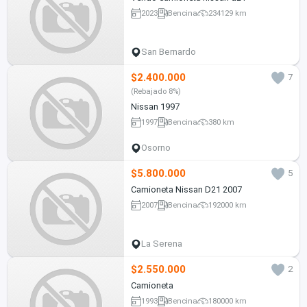
2023
Bencina
234129 km
San Bernardo
$2.400.000
7
(Rebajado 8%)
Nissan 1997
1997
Bencina
380 km
Osorno
$5.800.000
5
Camioneta Nissan D21 2007
2007
Bencina
192000 km
La Serena
$2.550.000
2
Camioneta
1993
Bencina
180000 km