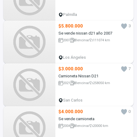
Palmilla
$5.800.000
3
Se vende nissan d21 año 2007
2007
Bencina
111074 km
Los Ángeles
$3.000.000
7
Camioneta Nissan D21
2021
Bencina
258050 km
San Carlos
$4.000.000
0
Se vende camioneta
2004
Bencina
20000 km