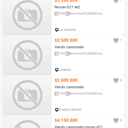
$3.200.000
1
Nissan D21 4x2
1995
Bencina
305000 km
La Serena
$2.500.000
1
Vendo camioneta
1997
Bencina
240000 km
Linares
$2.000.000
0
Vendo camioneta
1995
Bencina
160000 km
Puerto Montt
$4.150.000
5
Vendo camioneta nissan d21