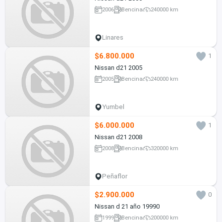
2006
Bencina
240000 km
Linares
$6.800.000
1
Nissan d21 2005
2005
Bencina
240000 km
Yumbel
$6.000.000
1
Nissan d21 2008
2008
Bencina
320000 km
Peñaflor
$2.900.000
0
Nissan d 21 año 19990
1999
Bencina
200000 km