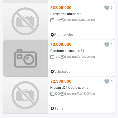
$3.000.000
6
Se vende camioneta
1999
Bencina
315000 km
Puente Alto
$3.000.000
1
Camioneta nissan d21
1997
Bencina
100000 km
Valparaíso
$2.300.000
6
Nissan d21 doble cabina
2000
Bencina
243000 km
Tomé