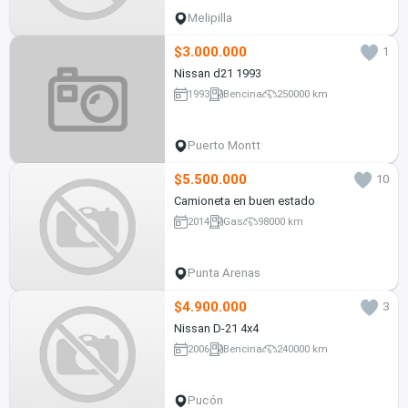
Melipilla
$3.000.000
1
Nissan d21 1993
1993
Bencina
250000 km
Puerto Montt
$5.500.000
10
Camioneta en buen estado
2014
Gas
98000 km
Punta Arenas
$4.900.000
3
Nissan D-21 4x4
2006
Bencina
240000 km
Pucón