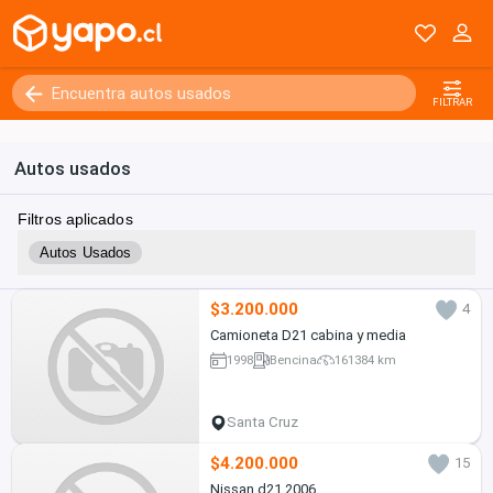
FILTRAR
Autos usados
Filtros aplicados
Autos Usados
$3.200.000
4
Camioneta D21 cabina y media
1998
Bencina
161384 km
Santa Cruz
$4.200.000
15
Nissan d21 2006