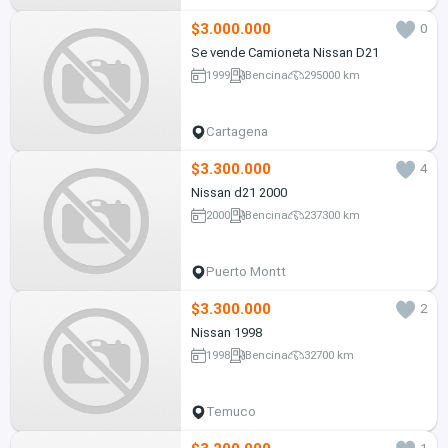
$3.000.000
0
Se vende Camioneta Nissan D21
1999
Bencina
295000 km
Cartagena
$3.300.000
4
Nissan d21 2000
2000
Bencina
237300 km
Puerto Montt
$3.300.000
2
Nissan 1998
1998
Bencina
32700 km
Temuco