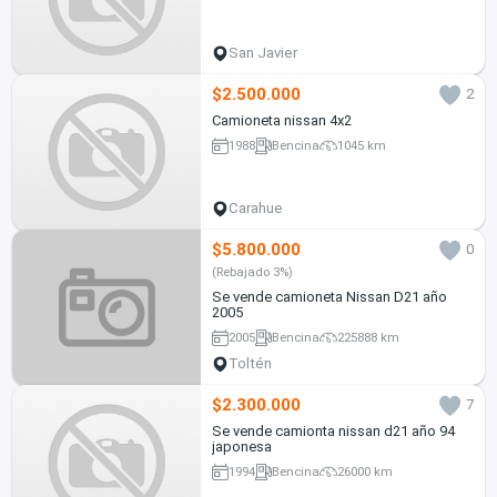
San Javier
$2.500.000
2
Camioneta nissan 4x2
1988
Bencina
1045 km
Carahue
$5.800.000
0
(Rebajado 3%)
Se vende camioneta Nissan D21 año
2005
2005
Bencina
225888 km
Toltén
$2.300.000
7
Se vende camionta nissan d21 año 94
japonesa
1994
Bencina
26000 km