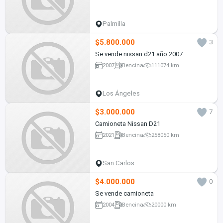
Palmilla
$5.800.000
3
Se vende nissan d21 año 2007
2007
Bencina
111074 km
Los Ángeles
$3.000.000
7
Camioneta Nissan D21
2021
Bencina
258050 km
San Carlos
$4.000.000
0
Se vende camioneta
2004
Bencina
20000 km