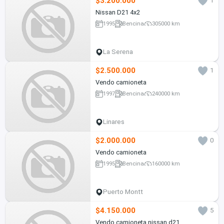
$3.200.000
1
Nissan D21 4x2
1995
Bencina
305000 km
La Serena
$2.500.000
1
Vendo camioneta
1997
Bencina
240000 km
Linares
$2.000.000
0
Vendo camioneta
1995
Bencina
160000 km
Puerto Montt
$4.150.000
5
Vendo camioneta nissan d21