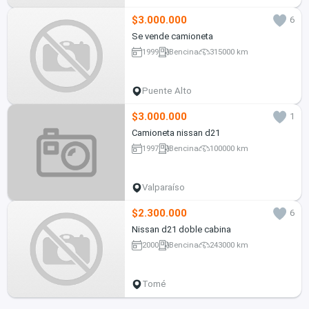
$3.000.000
6
Se vende camioneta
1999
Bencina
315000 km
Puente Alto
$3.000.000
1
Camioneta nissan d21
1997
Bencina
100000 km
Valparaíso
$2.300.000
6
Nissan d21 doble cabina
2000
Bencina
243000 km
Tomé