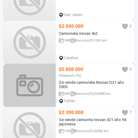
San Javier
$2.500.000
2
Camioneta nissan 4x2
1988
Bencina
1045 km
Carahue
$5.800.000
0
(Rebajado 3%)
Se vende camioneta Nissan D21 año
2005
2005
Bencina
225888 km
Toltén
$2.300.000
7
Se vende camionta nissan d21 año 94
japonesa
1994
Bencina
26000 km