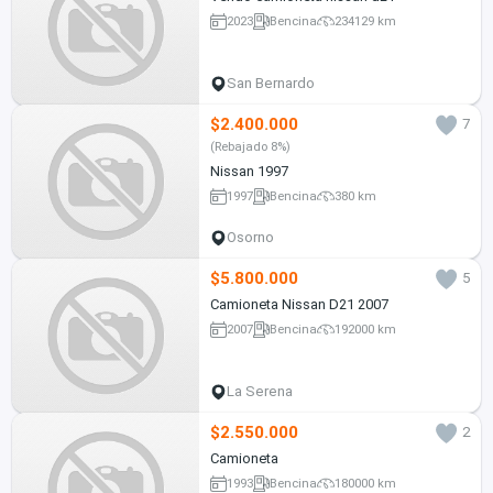
2023
Bencina
234129 km
San Bernardo
$2.400.000
7
(Rebajado 8%)
Nissan 1997
1997
Bencina
380 km
Osorno
$5.800.000
5
Camioneta Nissan D21 2007
2007
Bencina
192000 km
La Serena
$2.550.000
2
Camioneta
1993
Bencina
180000 km