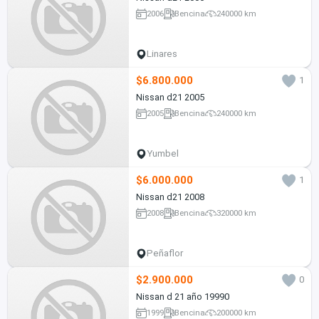
2006
Bencina
240000 km
Linares
$6.800.000
1
Nissan d21 2005
2005
Bencina
240000 km
Yumbel
$6.000.000
1
Nissan d21 2008
2008
Bencina
320000 km
Peñaflor
$2.900.000
0
Nissan d 21 año 19990
1999
Bencina
200000 km