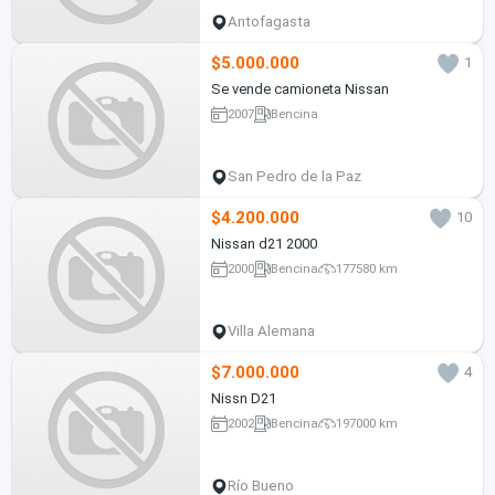
Antofagasta
$5.000.000
1
Se vende camioneta Nissan
2007
Bencina
San Pedro de la Paz
$4.200.000
10
Nissan d21 2000
2000
Bencina
177580 km
Villa Alemana
$7.000.000
4
Nissn D21
2002
Bencina
197000 km
Río Bueno