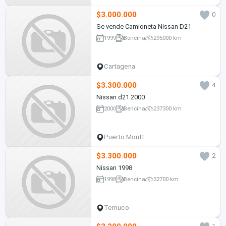
$3.000.000
0
Se vende Camioneta Nissan D21
1999
Bencina
295000 km
Cartagena
$3.300.000
4
Nissan d21 2000
2000
Bencina
237300 km
Puerto Montt
$3.300.000
2
Nissan 1998
1998
Bencina
32700 km
Temuco