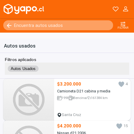
FILTRAR
Autos usados
Filtros aplicados
Autos Usados
$3.200.000
4
Camioneta D21 cabina y media
1998
Bencina
161384 km
Santa Cruz
$4.200.000
15
Nissan d21 2006