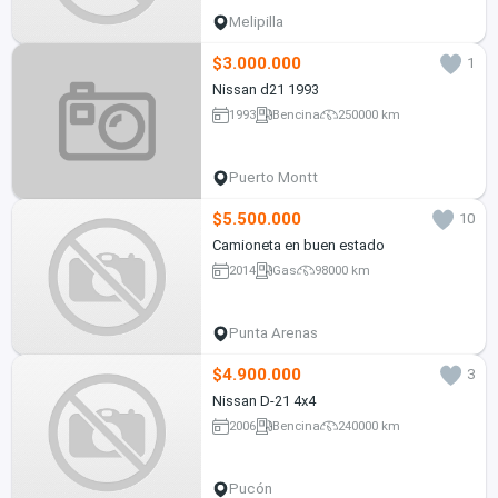
Melipilla
$3.000.000
1
Nissan d21 1993
1993
Bencina
250000 km
Puerto Montt
$5.500.000
10
Camioneta en buen estado
2014
Gas
98000 km
Punta Arenas
$4.900.000
3
Nissan D-21 4x4
2006
Bencina
240000 km
Pucón