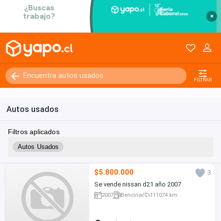
×
FILTRAR
Autos usados
Filtros aplicados
Autos Usados
$5.800.000
3
Se vende nissan d21 año 2007
2007
Bencina
111074 km