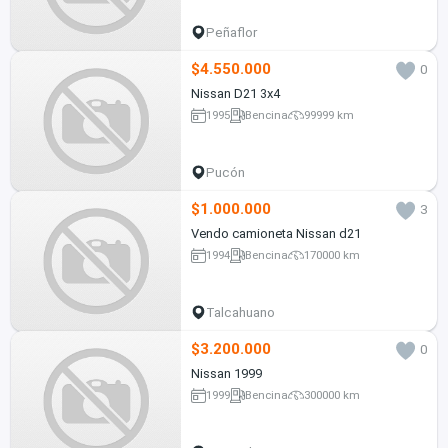
Peñaflor
$4.550.000
0
Nissan D21 3x4
1995
Bencina
99999 km
Pucón
$1.000.000
3
Vendo camioneta Nissan d21
1994
Bencina
170000 km
Talcahuano
$3.200.000
0
Nissan 1999
1999
Bencina
300000 km