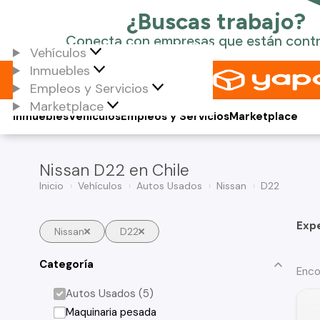
Vehículos
Inmuebles
Empleos y Servicios
Marketplace
Inmuebles
Vehículos
Empleos y Servicios
Marketplace
Nissan D22 en Chile
Inicio
Vehículos
Autos Usados
Nissan
D22
Exp
Nissan
D22
Categoría
Enco
Autos Usados (5)
Maquinaria pesada