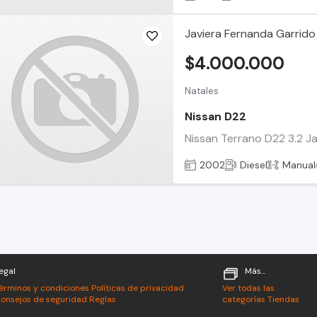
Javiera Fernanda Garrido
$4.000.000
Natales
Nissan D22
Nissan Terrano D22 3.2 
2002
Diesel
Manual
egal
Más...
érminos y condiciones
Políticas de privacidad
Ver todas las
onsejos de seguridad
Reglas
categorías
Tiendas