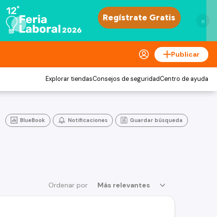
×
Publicar
Explorar tiendas
Consejos de seguridad
Centro de ayuda
BlueBook
Notificaciones
Guardar búsqueda
Ordenar por
Más relevantes