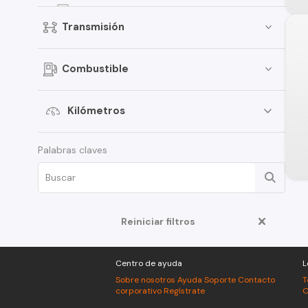
Versa
Transmisión
Kicks
Terrano
Combustible
Pathfinder
Sentra
Kilómetros
March
Palabras claves
Murano
Tiida
Note
ALTIMA
Reiniciar filtros
350Z
Centro de ayuda
L
Juke
Sobre nosotros
Ayuda
Soporte
Contacto
T
Platina
corporativo
Regístrate
C