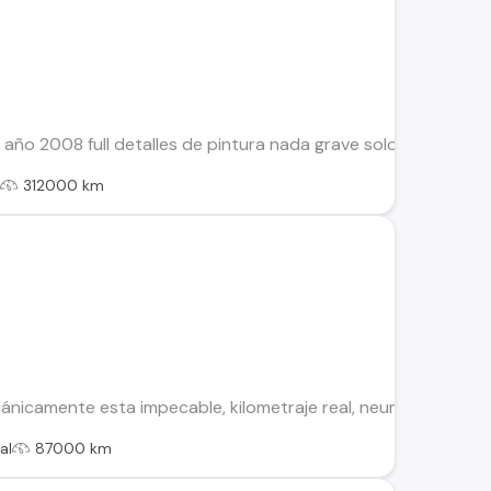
 año 2008 full detalles de pintura nada grave solo por renov
l
312000 km
icamente esta impecable, kilometraje real, neumáticos están 
al
87000 km