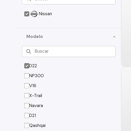
Nissan
Modelo
D22
NP300
V16
X-Trail
Navara
D21
Qashqai