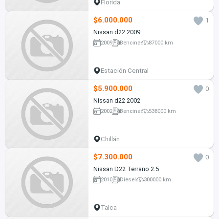
Florida
$6.000.000
1
Nissan d22 2009
2009
Bencina
87000 km
Estación Central
$5.900.000
0
Nissan d22 2002
2002
Bencina
538000 km
Chillán
$7.300.000
0
Nissan D22 Terrano 2.5
2010
Diesel
300000 km
Talca