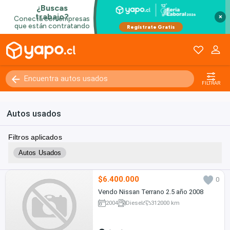
×
FILTRAR
Autos usados
Filtros aplicados
Autos Usados
$6.400.000
0
Vendo Nissan Terrano 2.5 año 2008
2004
Diesel
312000 km