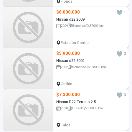
Florida
$6.000.000
1
Nissan d22 2009
2009
Bencina
87000 km
Estación Central
$5.900.000
0
Nissan d22 2002
2002
Bencina
538000 km
Chillán
$7.300.000
0
Nissan D22 Terrano 2.5
2010
Diesel
300000 km
Talca