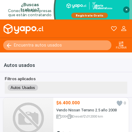
×
FILTRAR
Autos usados
Filtros aplicados
Autos Usados
$6.400.000
0
Vendo Nissan Terrano 2.5 año 2008
2004
Diesel
312000 km