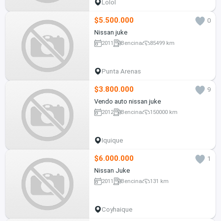
Lolol
$5.500.000
0
Nissan juke
2011
Bencina
85499 km
Punta Arenas
$3.800.000
9
Vendo auto nissan juke
2012
Bencina
150000 km
Iquique
$6.000.000
1
Nissan Juke
2011
Bencina
131 km
Coyhaique