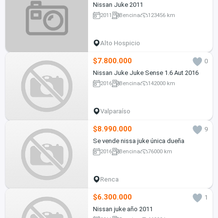
Nissan Juke 2011
2011
Bencina
123456 km
Alto Hospicio
$7.800.000
0
Nissan Juke Juke Sense 1.6 Aut 2016
2016
Bencina
142000 km
Valparaíso
$8.990.000
9
Se vende nissa juke única dueña
2016
Bencina
76000 km
Renca
$6.300.000
1
Nissan juke año 2011