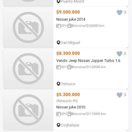
Puerto Montt
$9.500.000
3
Nissan juke 2014
2014
Bencina
50000 km
San Miguel
$8.300.000
0
Vendo Jeep Nissan Jupper Turbo 1.6
2013
Bencina
120500 km
Temuco
$5.300.000
3
(Rebajado 9%)
Nissan juke 2010
2010
Bencina
110000 km
Coyhaique