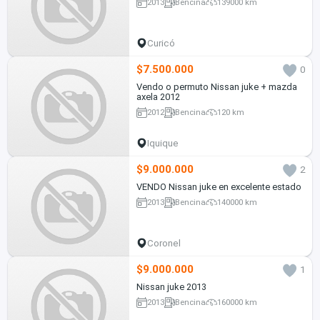
2013
Bencina
139000 km
Curicó
$7.500.000
0
Vendo o permuto Nissan juke + mazda
axela 2012
2012
Bencina
120 km
Iquique
$9.000.000
2
VENDO Nissan juke en excelente estado
2013
Bencina
140000 km
Coronel
$9.000.000
1
Nissan juke 2013
2013
Bencina
160000 km