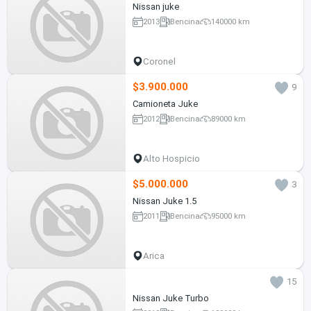
Nissan juke
2013
Bencina
140000 km
Coronel
$3.900.000
9
Camioneta Juke
2012
Bencina
89000 km
Alto Hospicio
$5.000.000
3
Nissan Juke 1.5
2011
Bencina
95000 km
Arica
15
Nissan Juke Turbo