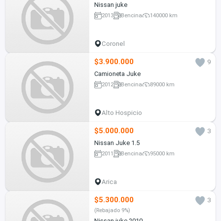
Nissan juke
2013
Bencina
140000 km
Coronel
$3.900.000
9
Camioneta Juke
2012
Bencina
89000 km
Alto Hospicio
$5.000.000
3
Nissan Juke 1.5
2011
Bencina
95000 km
Arica
$5.300.000
3
(Rebajado 9%)
Nissan juke 2010