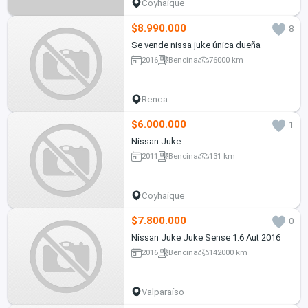
Coyhaique
$8.990.000
8
Se vende nissa juke única dueña
2016
Bencina
76000 km
Renca
$6.000.000
1
Nissan Juke
2011
Bencina
131 km
Coyhaique
$7.800.000
0
Nissan Juke Juke Sense 1.6 Aut 2016
2016
Bencina
142000 km
Valparaíso