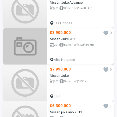
Nissan Juke Advance
2017
Bencina
54000 km
Las Condes
$3.900.000
0
Nissan Juke 2011
2011
Bencina
123456 km
Alto Hospicio
$7.990.000
6
Nissan Juke
2016
Bencina
136 km
Lolol
$6.300.000
1
Nissan juke año 2011