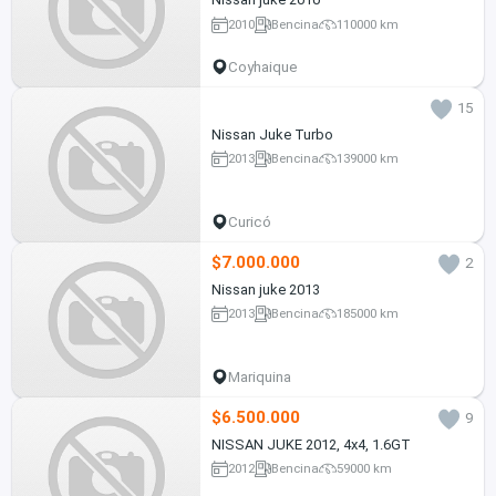
2010
Bencina
110000 km
Coyhaique
15
Nissan Juke Turbo
2013
Bencina
139000 km
Curicó
$7.000.000
2
Nissan juke 2013
2013
Bencina
185000 km
Mariquina
$6.500.000
9
NISSAN JUKE 2012, 4x4, 1.6GT
2012
Bencina
59000 km