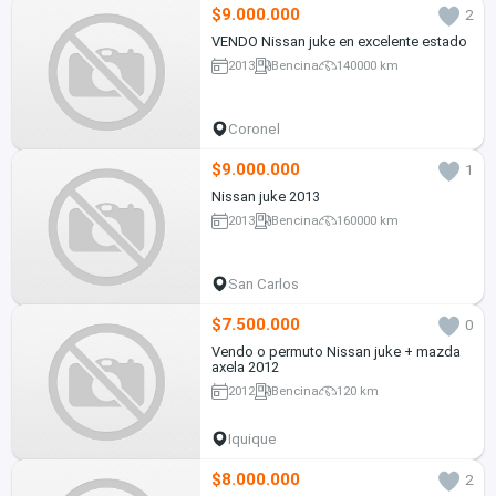
$9.000.000
2
VENDO Nissan juke en excelente estado
2013
Bencina
140000 km
Coronel
$9.000.000
1
Nissan juke 2013
2013
Bencina
160000 km
San Carlos
$7.500.000
0
Vendo o permuto Nissan juke + mazda
axela 2012
2012
Bencina
120 km
Iquique
$8.000.000
2