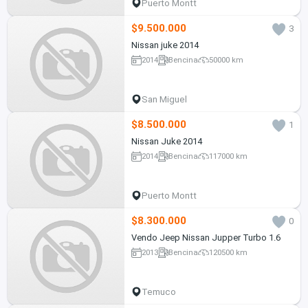
Puerto Montt
$9.500.000
3
Nissan juke 2014
2014
Bencina
50000 km
San Miguel
$8.500.000
1
Nissan Juke 2014
2014
Bencina
117000 km
Puerto Montt
$8.300.000
0
Vendo Jeep Nissan Jupper Turbo 1.6
2013
Bencina
120500 km
Temuco