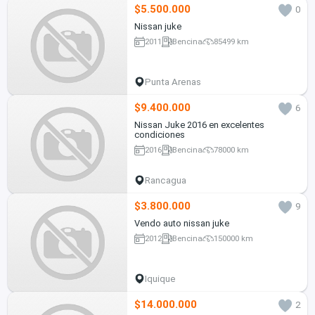
$5.500.000
0
Nissan juke
2011
Bencina
85499 km
Punta Arenas
$9.400.000
6
Nissan Juke 2016 en excelentes
condiciones
2016
Bencina
78000 km
Rancagua
$3.800.000
9
Vendo auto nissan juke
2012
Bencina
150000 km
Iquique
$14.000.000
2