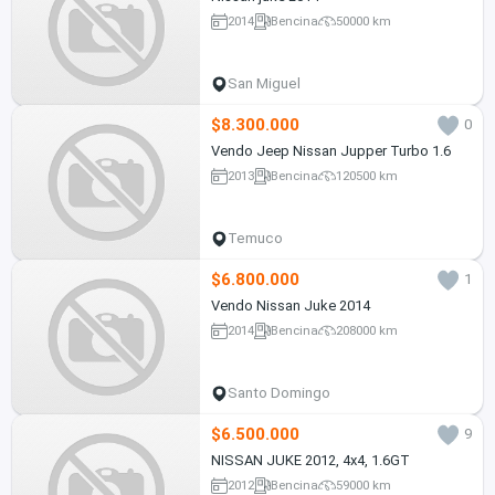
2014
Bencina
50000 km
San Miguel
$8.300.000
0
Vendo Jeep Nissan Jupper Turbo 1.6
2013
Bencina
120500 km
Temuco
$6.800.000
1
Vendo Nissan Juke 2014
2014
Bencina
208000 km
Santo Domingo
$6.500.000
9
NISSAN JUKE 2012, 4x4, 1.6GT
2012
Bencina
59000 km