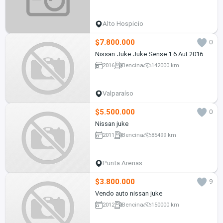
Alto Hospicio
$7.800.000
0
Nissan Juke Juke Sense 1.6 Aut 2016
2016
Bencina
142000 km
Valparaíso
$5.500.000
0
Nissan juke
2011
Bencina
85499 km
Punta Arenas
$3.800.000
9
Vendo auto nissan juke
2012
Bencina
150000 km