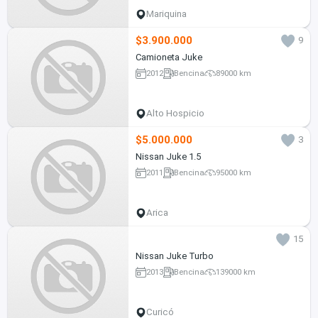
Mariquina
$3.900.000
9
Camioneta Juke
2012
Bencina
89000 km
Alto Hospicio
$5.000.000
3
Nissan Juke 1.5
2011
Bencina
95000 km
Arica
15
Nissan Juke Turbo
2013
Bencina
139000 km
Curicó