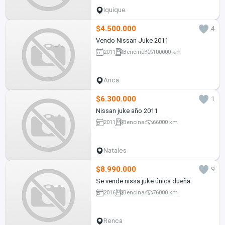
Iquique
$4.500.000
4
Vendo Nissan Juke 2011
2011
Bencina
100000 km
Arica
$6.300.000
1
Nissan juke año 2011
2011
Bencina
66000 km
Natales
$8.990.000
9
Se vende nissa juke única dueña
2016
Bencina
76000 km
Renca