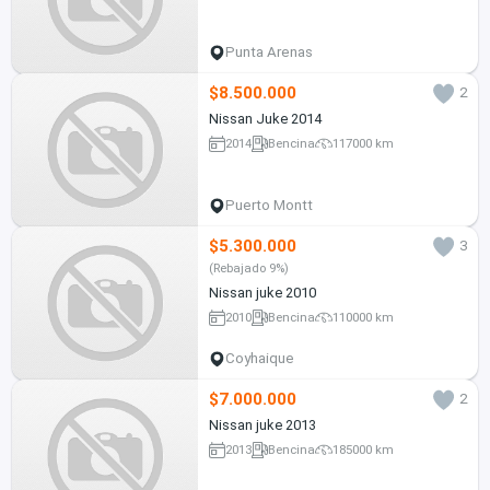
Punta Arenas
$8.500.000
2
Nissan Juke 2014
2014
Bencina
117000 km
Puerto Montt
$5.300.000
3
(Rebajado 9%)
Nissan juke 2010
2010
Bencina
110000 km
Coyhaique
$7.000.000
2
Nissan juke 2013
2013
Bencina
185000 km