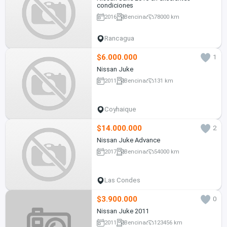
condiciones
2016
Bencina
78000 km
Rancagua
$6.000.000
1
Nissan Juke
2011
Bencina
131 km
Coyhaique
$14.000.000
2
Nissan Juke Advance
2017
Bencina
54000 km
Las Condes
$3.900.000
0
Nissan Juke 2011
2011
Bencina
123456 km