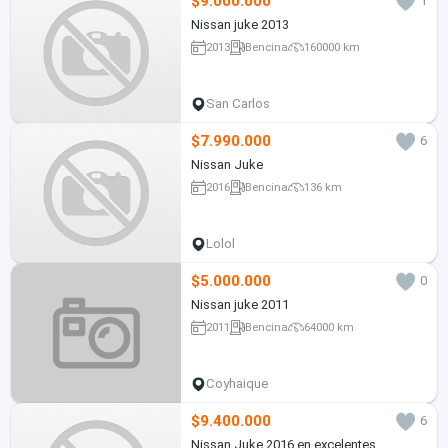
$9.000.000
1
Nissan juke 2013
2013
Bencina
160000 km
San Carlos
$7.990.000
6
Nissan Juke
2016
Bencina
136 km
Lolol
$5.000.000
0
Nissan juke 2011
2011
Bencina
64000 km
Coyhaique
$9.400.000
6
Nissan Juke 2016 en excelentes