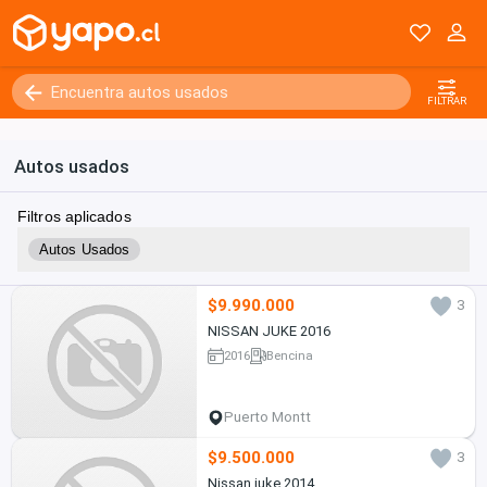
FILTRAR
Autos usados
Filtros aplicados
Autos Usados
$9.990.000
3
NISSAN JUKE 2016
2016
Bencina
Puerto Montt
$9.500.000
3
Nissan juke 2014