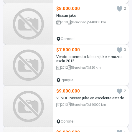
$8.000.000
2
Nissan juke
2013
Bencina
140000 km
Coronel
$7.500.000
0
Vendo o permuto Nissan juke + mazda
axela 2012
2012
Bencina
120 km
Iquique
$9.000.000
2
VENDO Nissan juke en excelente estado
2013
Bencina
140000 km
Coronel