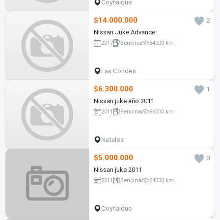
Coyhaique
$14.000.000
2
Nissan Juke Advance
2017
Bencina
54000 km
Las Condes
$6.300.000
1
Nissan juke año 2011
2011
Bencina
66000 km
Natales
$5.000.000
0
Nissan juke 2011
2011
Bencina
64000 km
Coyhaique