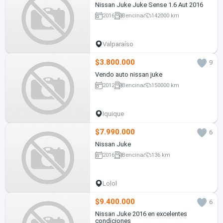
Nissan Juke Juke Sense 1.6 Aut 2016
2016
Bencina
142000 km
Valparaíso
$3.800.000
9
Vendo auto nissan juke
2012
Bencina
150000 km
Iquique
$7.990.000
6
Nissan Juke
2016
Bencina
136 km
Lolol
$9.400.000
6
Nissan Juke 2016 en excelentes
condiciones