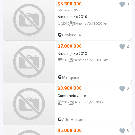
$5.300.000
3
(Rebajado 9%)
Nissan juke 2010
2010
Bencina
110000 km
Coyhaique
$7.000.000
2
Nissan juke 2013
2013
Bencina
185000 km
Mariquina
$3.900.000
9
Camioneta Juke
2012
Bencina
89000 km
Alto Hospicio
$5.000.000
3