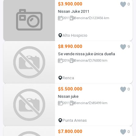
$3.900.000
0
Nissan Juke 2011
2011
Bencina
123456 km
Alto Hospicio
$8.990.000
9
Se vende nissa juke única dueña
2016
Bencina
76000 km
Renca
$5.500.000
0
Nissan juke
2011
Bencina
85499 km
Punta Arenas
$7.800.000
0