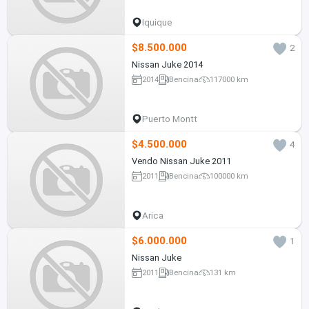
Iquique
$8.500.000
2
Nissan Juke 2014
2014
Bencina
117000 km
Puerto Montt
$4.500.000
4
Vendo Nissan Juke 2011
2011
Bencina
100000 km
Arica
$6.000.000
1
Nissan Juke
2011
Bencina
131 km