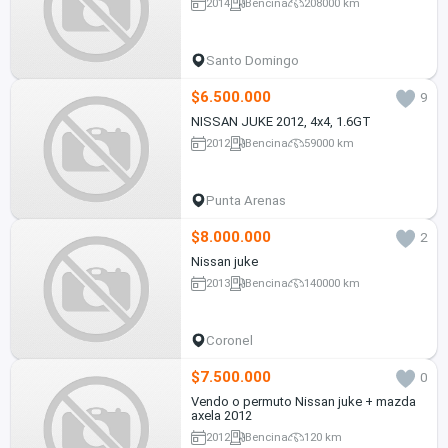
2014
Bencina
208000 km
Santo Domingo
$6.500.000
9
NISSAN JUKE 2012, 4x4, 1.6GT
2012
Bencina
59000 km
Punta Arenas
$8.000.000
2
Nissan juke
2013
Bencina
140000 km
Coronel
$7.500.000
0
Vendo o permuto Nissan juke + mazda
axela 2012
2012
Bencina
120 km