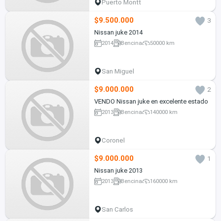
Puerto Montt
$9.500.000
3
Nissan juke 2014
2014
Bencina
50000 km
San Miguel
$9.000.000
2
VENDO Nissan juke en excelente estado
2013
Bencina
140000 km
Coronel
$9.000.000
1
Nissan juke 2013
2013
Bencina
160000 km
San Carlos