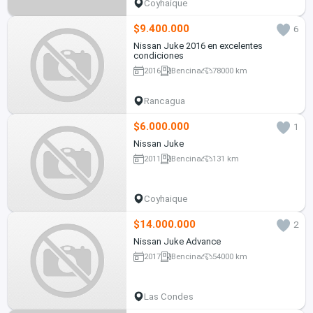
Coyhaique
$9.400.000
6
Nissan Juke 2016 en excelentes
condiciones
2016
Bencina
78000 km
Rancagua
$6.000.000
1
Nissan Juke
2011
Bencina
131 km
Coyhaique
$14.000.000
2
Nissan Juke Advance
2017
Bencina
54000 km
Las Condes