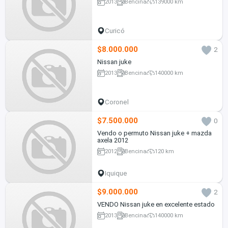
2013
Bencina
139000 km
Curicó
$8.000.000
2
Nissan juke
2013
Bencina
140000 km
Coronel
$7.500.000
0
Vendo o permuto Nissan juke + mazda
axela 2012
2012
Bencina
120 km
Iquique
$9.000.000
2
VENDO Nissan juke en excelente estado
2013
Bencina
140000 km