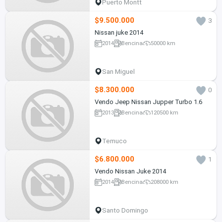
Puerto Montt
$9.500.000
3
Nissan juke 2014
2014
Bencina
50000 km
San Miguel
$8.300.000
0
Vendo Jeep Nissan Jupper Turbo 1.6
2013
Bencina
120500 km
Temuco
$6.800.000
1
Vendo Nissan Juke 2014
2014
Bencina
208000 km
Santo Domingo