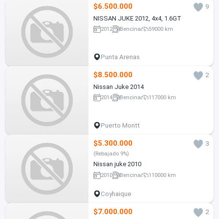
$6.500.000
9
NISSAN JUKE 2012, 4x4, 1.6GT
2012
Bencina
59000 km
Punta Arenas
$8.500.000
2
Nissan Juke 2014
2014
Bencina
117000 km
Puerto Montt
$5.300.000
3
(Rebajado 9%)
Nissan juke 2010
2010
Bencina
110000 km
Coyhaique
$7.000.000
2