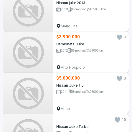
Nissan juke 2013
2013
Bencina
185000 km
Mariquina
$3.900.000
9
Camioneta Juke
2012
Bencina
89000 km
Alto Hospicio
$5.000.000
3
Nissan Juke 1.5
2011
Bencina
95000 km
Arica
15
Nissan Juke Turbo