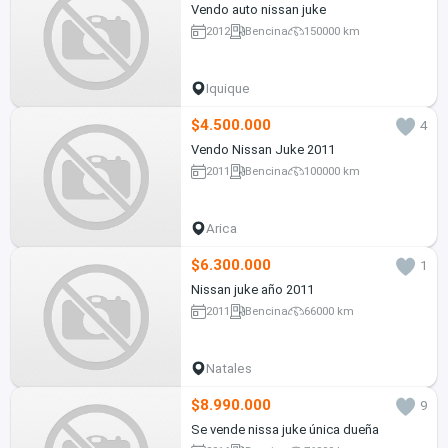
Vendo auto nissan juke
2012
Bencina
150000 km
Iquique
$4.500.000
4
Vendo Nissan Juke 2011
2011
Bencina
100000 km
Arica
$6.300.000
1
Nissan juke año 2011
2011
Bencina
66000 km
Natales
$8.990.000
9
Se vende nissa juke única dueña