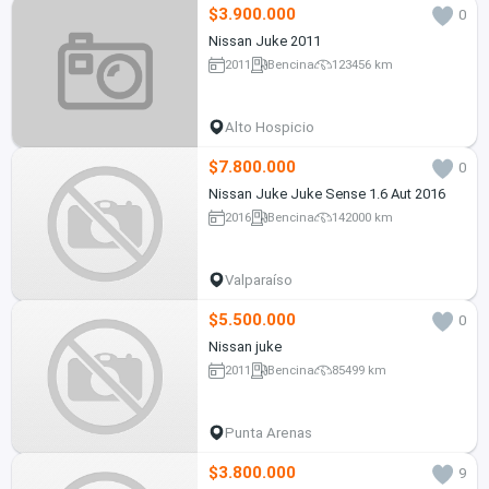
$3.900.000
0
Nissan Juke 2011
2011
Bencina
123456 km
Alto Hospicio
$7.800.000
0
Nissan Juke Juke Sense 1.6 Aut 2016
2016
Bencina
142000 km
Valparaíso
$5.500.000
0
Nissan juke
2011
Bencina
85499 km
Punta Arenas
$3.800.000
9