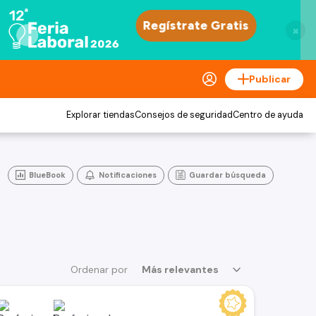
×
Publicar
Explorar tiendas
Consejos de seguridad
Centro de ayuda
BlueBook
Notificaciones
Guardar búsqueda
Ordenar por
Más relevantes