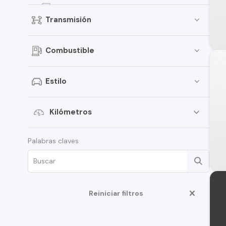
Qashqai
Transmisión
Terrano
Pathfinder
Combustible
Sentra
March
Estilo
Murano
Tiida
Kilómetros
Note
Palabras claves
ALTIMA
D22
350Z
Reiniciar filtros
Juke
Platina