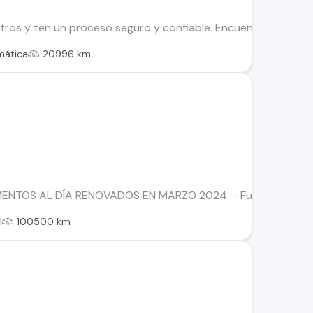
os y ten un proceso seguro y confiable. Encuentra el ideal par
mática
20996 km
TOS AL DÍA RENOVADOS EN MARZO 2024. - Full equipo. - Aire
l
100500 km