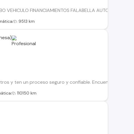
BO VEHICULO FINANCIAMIENTOS FALABELLA AUTOFIN TANNE
mática
9513 km
hesa)
os y ten un proceso seguro y confiable. Encuentra el ideal par
ática
110150 km