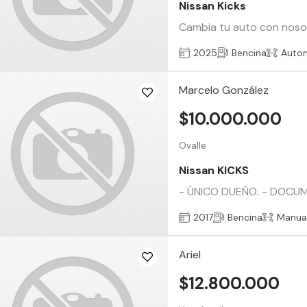
Nissan Kicks
Cambia tu auto con nosotr
2025
Bencina
Auto
Marcelo González
$10.000.000
Ovalle
Nissan KICKS
- ÚNICO DUEÑO. - DOCUMEN
2017
Bencina
Manua
Ariel
$12.800.000