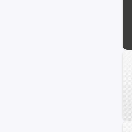
240 C
Frontier
Maxima
NV
Primera
Serena
Versa Note