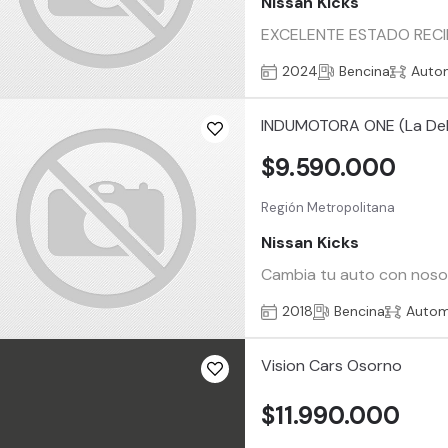
Nissan Kicks
EXCELENTE ESTADO RECI
2024
Bencina
Auto
INDUMOTORA ONE (La De
$9.590.000
Región Metropolitana
Nissan Kicks
Cambia tu auto con nosotr
2018
Bencina
Autom
Vision Cars Osorno
$11.990.000