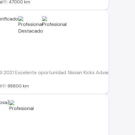
al
47000 km
2021 Excelente oportunidad. Nissan Kicks Advance 1.6, SUV cóm
l
98800 km
osa)