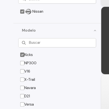
Nissan
Modelo
Kicks
NP300
V16
X-Trail
Navara
D21
Versa