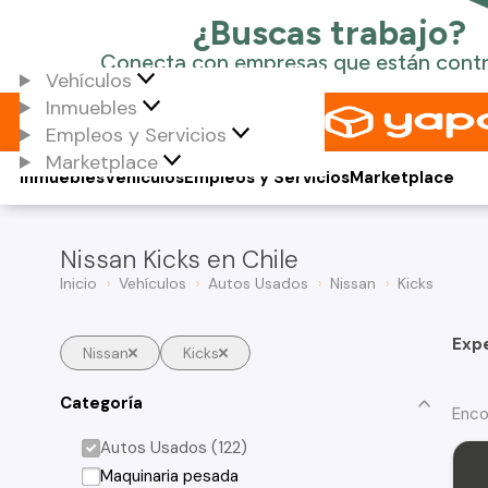
Vehículos
Inmuebles
Empleos y Servicios
Marketplace
Inmuebles
Vehículos
Empleos y Servicios
Marketplace
Nissan Kicks en Chile
Inicio
Vehículos
Autos Usados
Nissan
Kicks
Exp
Nissan
Kicks
Categoría
Enco
Autos Usados (122)
Maquinaria pesada