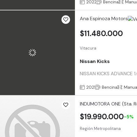
2022
Bencina
Manu
Ana Espinoza Motors
$11.480.000
Vitacura
Nissan Kicks
NISSAN KICKS ADVANCE 1.6 
2021
Bencina
Manua
INDUMOTORA ONE (Sta. R
$19.990.000
-5%
Región Metropolitana