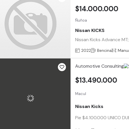
$14.000.000
Ñuñoa
Nissan KICKS
Nissan Kicks Advance MT; 
2022
Bencina
Manu
Automotive Consulting
$13.490.000
Macul
Nissan Kicks
Pie $4.100.000 UNICO DUEÑO