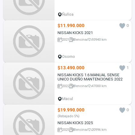
Ñuñoa
$11.990.000
0
NISSAN KICKS 2021
2021
Bencina
93940 km
Osorno
$13.490.000
1
NISSAN KICKS 1.6 MANUAL SENSE
UNICO DUEÑO MANTENCIONES 2022
2022
Bencina
47000 km
Macul
$19.990.000
0
(Rebajado 5%)
NISSAN KICKS 2025
2025
Bencina
20996 km