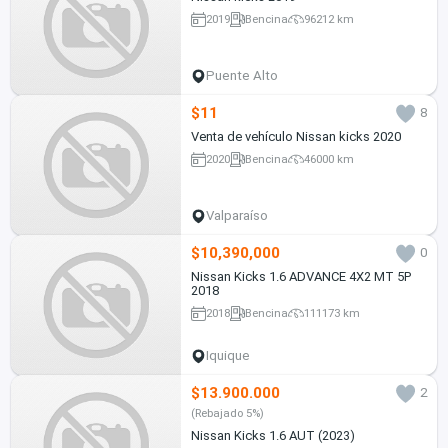
2019
Bencina
96212 km
Puente Alto
$11
8
Venta de vehículo Nissan kicks 2020
2020
Bencina
46000 km
Valparaíso
$10,390,000
0
Nissan Kicks 1.6 ADVANCE 4X2 MT 5P
2018
2018
Bencina
111173 km
Iquique
$13.900.000
2
(Rebajado 5%)
Nissan Kicks 1.6 AUT (2023)