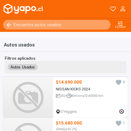
FILTRAR
Autos usados
Filtros aplicados
Autos Usados
$14.690.000
0
NISSAN KICKS 2024
2024
Bencina
60000 km
O'Higgins
$15.680.000
1
(Rebajado 2%)