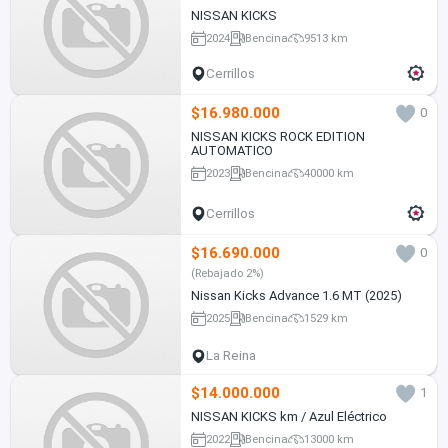
NISSAN KICKS
2024
Bencina
9513 km
Cerrillos
$16.980.000
0
NISSAN KICKS ROCK EDITION
AUTOMATICO
2023
Bencina
40000 km
Cerrillos
$16.690.000
0
(Rebajado 2%)
Nissan Kicks Advance 1.6 MT (2025)
2025
Bencina
1529 km
La Reina
$14.000.000
1
NISSAN KICKS km / Azul Eléctrico
2022
Bencina
13000 km