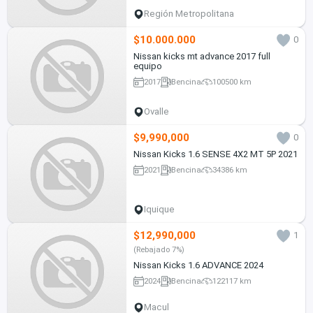
Región Metropolitana
$10.000.000
0
Nissan kicks mt advance 2017 full
equipo
2017
Bencina
100500 km
Ovalle
$9,990,000
0
Nissan Kicks 1.6 SENSE 4X2 MT 5P 2021
2021
Bencina
34386 km
Iquique
$12,990,000
1
(Rebajado 7%)
Nissan Kicks 1.6 ADVANCE 2024
2024
Bencina
122117 km
Macul