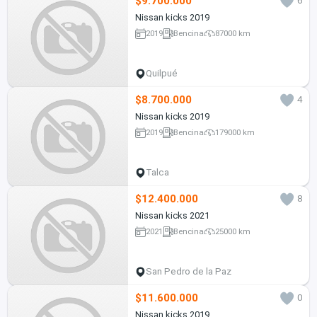
$9.700.000
6
Nissan kicks 2019
2019
Bencina
87000 km
Quilpué
$8.700.000
4
Nissan kicks 2019
2019
Bencina
179000 km
Talca
$12.400.000
8
Nissan kicks 2021
2021
Bencina
25000 km
San Pedro de la Paz
$11.600.000
0
Nissan kicks 2019