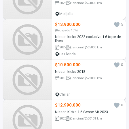
2023
Bencina
24000 km
Melipilla
$13.900.000
5
(Rebajado 13%)
Nissan kicks 2022 exclusive 1.6 tope de
línea
2022
Bencina
65000 km
La Florida
$10.500.000
0
Nissan kicks 2018
2018
Bencina
72000 km
Chillán
$12.990.000
0
Nissan Kicks 1.6 Sense Mt 2023
2023
Bencina
80131 km