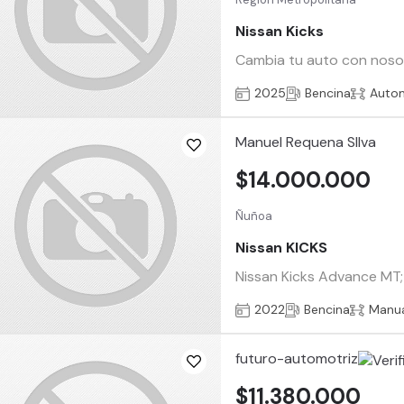
Nissan Kicks
Cambia tu auto con nosotr
2025
Bencina
Auto
Manuel Requena SIlva
$14.000.000
Ñuñoa
Nissan KICKS
Nissan Kicks Advance MT; 
2022
Bencina
Manu
futuro-automotriz
$11.380.000