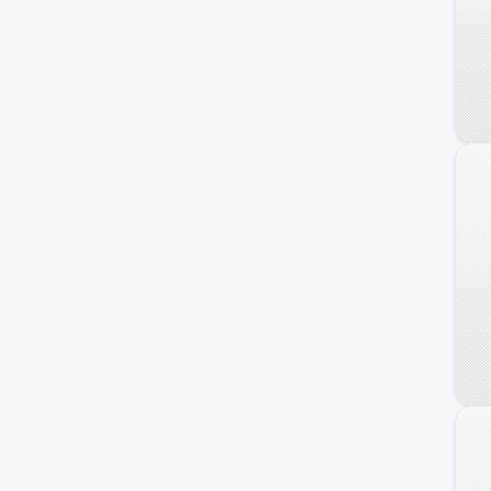
240 C
Frontier
Maxima
NV
Primera
Serena
Versa Note