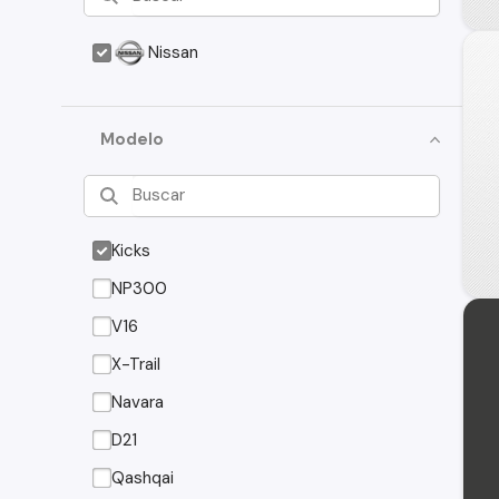
Nissan
Modelo
Kicks
NP300
V16
X-Trail
Navara
D21
Qashqai