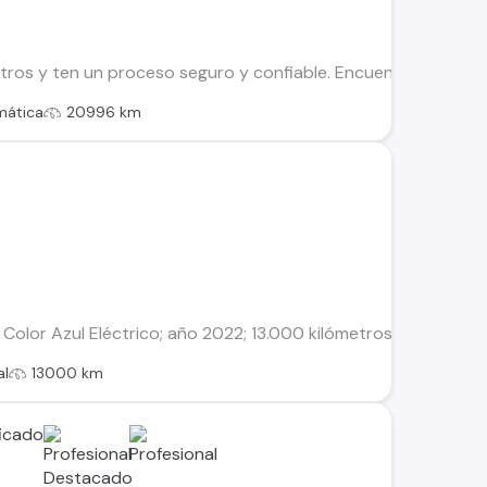
os y ten un proceso seguro y confiable. Encuentra el ideal par
mática
20996 km
Color Azul Eléctrico; año 2022; 13.000 kilómetros; Único dueñ
al
13000 km