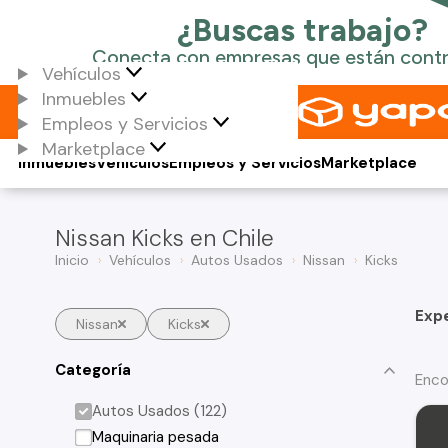
Vehículos
Inmuebles
Empleos y Servicios
Marketplace
Inmuebles
Vehículos
Empleos y Servicios
Marketplace
Nissan Kicks en Chile
Inicio
Vehículos
Autos Usados
Nissan
Kicks
Exp
Nissan
Kicks
Categoría
Enco
Autos Usados (122)
Maquinaria pesada