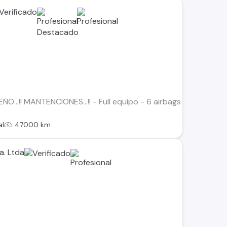
...!! MANTENCIONES...!! - Full equipo - 6 airbags - Start stop
al
47000 km
a. Ltda