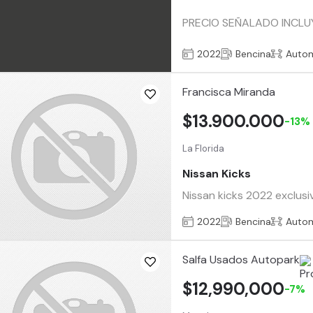
PRECIO SEÑALADO INCLUY
2022
Bencina
Auto
Francisca Miranda
$13.900.000
-13%
La Florida
Nissan Kicks
Nissan kicks 2022 exclusi
2022
Bencina
Auto
Salfa Usados Autopark
$12,990,000
-7%