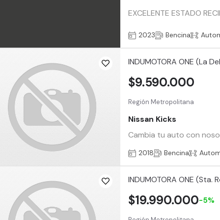
EXCELENTE ESTADO RECI
2023
Bencina
Auto
INDUMOTORA ONE (La De
$9.590.000
Región Metropolitana
Nissan Kicks
Cambia tu auto con nosotr
2018
Bencina
Autom
INDUMOTORA ONE (Sta. R
$19.990.000
-5%
Región Metropolitana