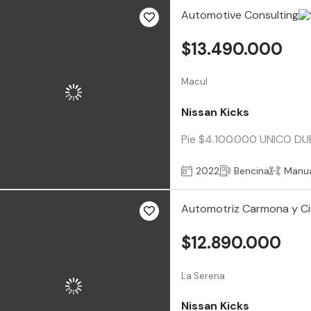
Automotive Consulting
$13.490.000
Macul
Nissan Kicks
Pie $4.100.000 UNICO DUEÑO
2022
Bencina
Manu
Automotriz Carmona y Ci
$12.890.000
La Serena
Nissan Kicks