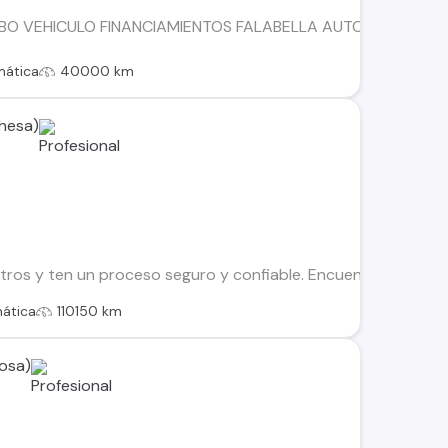
BO VEHICULO FINANCIAMIENTOS FALABELLA AUTOFIN TANNE
mática
40000 km
hesa)
os y ten un proceso seguro y confiable. Encuentra el ideal par
ática
110150 km
osa)