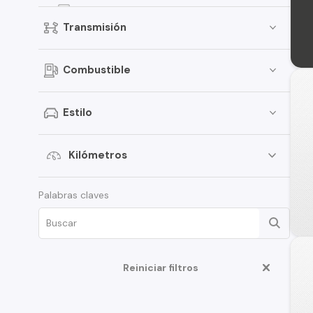
Versa
Transmisión
Terrano
Pathfinder
Combustible
Sentra
March
Estilo
Murano
Tiida
Kilómetros
Note
Palabras claves
ALTIMA
D22
350Z
Reiniciar filtros
Juke
Platina