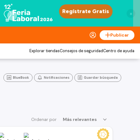
×
Publicar
Explorar tiendas
Consejos de seguridad
Centro de ayuda
BlueBook
Notificaciones
Guardar búsqueda
Ordenar por
Más relevantes