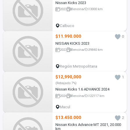
Nissan Kicks 2023
2023
Bencina
13000 km
Calbuco
$11.990.000
0
NISSAN KICKS 2023
2023
Bencina
39840 km
Región Metropolitana
$12,990,000
1
(Rebajado 7%)
Nissan Kicks 1.6 ADVANCE 2024
2024
Bencina
122117 km
Macul
$13.450.000
2
Nissan Kicks Advance MT 2021, 20.000
km