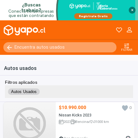
×
FILTRAR
Autos usados
Filtros aplicados
Autos Usados
$10.990.000
0
Nissan Kicks 2023
2023
Bencina
31000 km