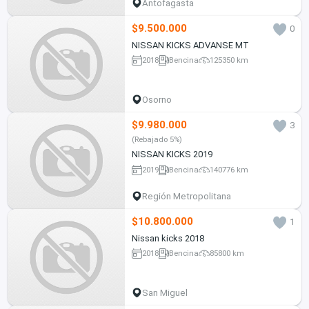
Antofagasta
$9.500.000
0
NISSAN KICKS ADVANSE MT
2018
Bencina
125350 km
Osorno
$9.980.000
3
(Rebajado 5%)
NISSAN KICKS 2019
2019
Bencina
140776 km
Región Metropolitana
$10.800.000
1
Nissan kicks 2018
2018
Bencina
85800 km
San Miguel