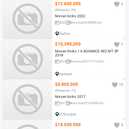
$12.600.000
9
(Rebajado 3%)
Nissan kicks 2022
2022
Bencina
38500 km
Ñuñoa
$10,390,000
0
Nissan Kicks 1.6 ADVANCE 4X2 MT 5P
2018
2018
Bencina
111173 km
Iquique
$8.800.000
10
(Rebajado 7%)
Nissan kicks 2017
2017
Bencina
141000 km
El Bosque
$14.500.000
4