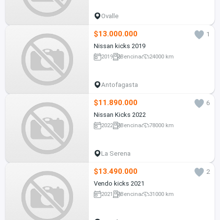
Ovalle
$13.000.000
1
Nissan kicks 2019
2019
Bencina
24000 km
Antofagasta
$11.890.000
6
Nissan Kicks 2022
2022
Bencina
78000 km
La Serena
$13.490.000
2
Vendo kicks 2021
2021
Bencina
31000 km