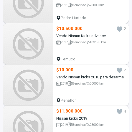
2021
Bencina
20000 km
Padre Hurtado
$10.500.000
2
Vendo Nissan Kicks advance
2017
Bencina
103196 km
Temuco
$10.000
2
Vendo Nissan kicks 2018 para desarme
2018
Bencina
30000 km
Peñaflor
$11.800.000
4
Nissan kicks 2019
2019
Bencina
28000 km