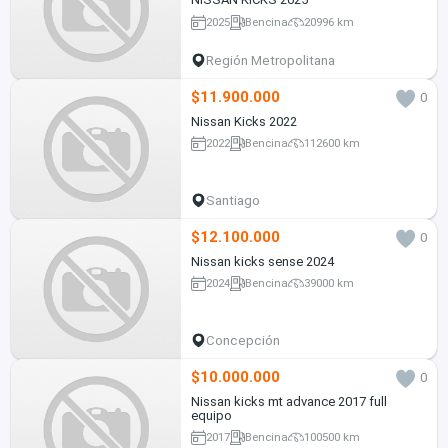
2025
Bencina
20996 km
Región Metropolitana
$11.900.000
0
Nissan Kicks 2022
2022
Bencina
112600 km
Santiago
$12.100.000
0
Nissan kicks sense 2024
2024
Bencina
39000 km
Concepción
$10.000.000
0
Nissan kicks mt advance 2017 full
equipo
2017
Bencina
100500 km