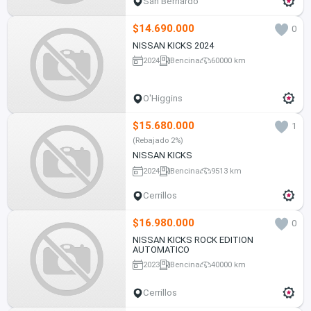
San Bernardo
$14.690.000
0
NISSAN KICKS 2024
2024
Bencina
60000 km
O'Higgins
$15.680.000
1
(Rebajado 2%)
NISSAN KICKS
2024
Bencina
9513 km
Cerrillos
$16.980.000
0
NISSAN KICKS ROCK EDITION
AUTOMATICO
2023
Bencina
40000 km
Cerrillos