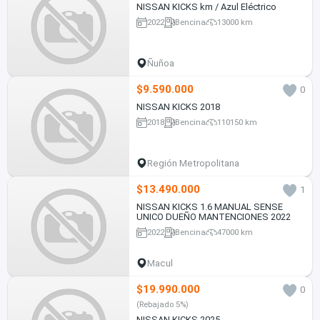
NISSAN KICKS km / Azul Eléctrico
2022
Bencina
13000 km
Ñuñoa
$9.590.000
0
NISSAN KICKS 2018
2018
Bencina
110150 km
Región Metropolitana
$13.490.000
1
NISSAN KICKS 1.6 MANUAL SENSE
UNICO DUEÑO MANTENCIONES 2022
2022
Bencina
47000 km
Macul
$19.990.000
0
(Rebajado 5%)
NISSAN KICKS 2025