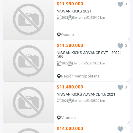
$11.990.000
0
NISSAN KICKS 2021
2021
Bencina
93940 km
Osorno
$11.380.000
0
NISSAN KICKS ADVANCE CVT - 2022 |
359
2022
Bencina
67000 km
Región Metropolitana
$11.480.000
0
NISSAN KICKS ADVANCE 1.6 2021
2021
Bencina
98800 km
Vitacura
$14.000.000
1