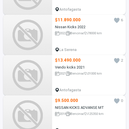
Antofagasta
$11.890.000
6
Nissan Kicks 2022
2022
Bencina
78000 km
La Serena
$13.490.000
2
Vendo kicks 2021
2021
Bencina
31000 km
Antofagasta
$9.500.000
0
NISSAN KICKS ADVANSE MT
2018
Bencina
125350 km