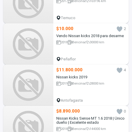
2017
Bencina
103196 km
Temuco
$10.000
2
Vendo Nissan kicks 2018 para desarme
2018
Bencina
30000 km
Peñaflor
$11.800.000
4
Nissan kicks 2019
2019
Bencina
28000 km
Antofagasta
$8.890.000
0
Nissan Kicks Sense MT 1.6 2018 | Único
dueño | Excelente estado
2018
Bencina
144000 km