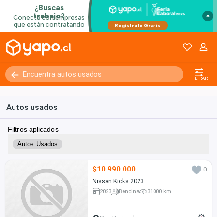
×
FILTRAR
Autos usados
Filtros aplicados
Autos Usados
$10.990.000
0
Nissan Kicks 2023
2023
Bencina
31000 km