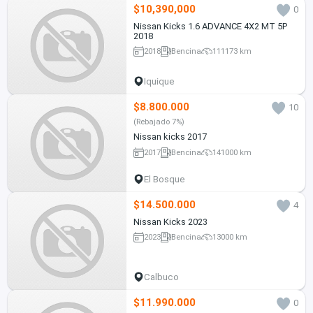
$10,390,000
0
Nissan Kicks 1.6 ADVANCE 4X2 MT 5P
2018
2018
Bencina
111173 km
Iquique
$8.800.000
10
(Rebajado 7%)
Nissan kicks 2017
2017
Bencina
141000 km
El Bosque
$14.500.000
4
Nissan Kicks 2023
2023
Bencina
13000 km
Calbuco
$11.990.000
0