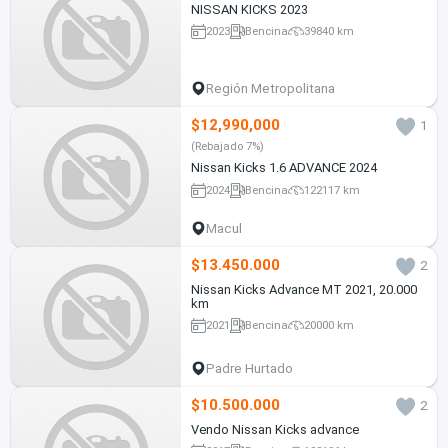
NISSAN KICKS 2023
2023
Bencina
39840 km
Región Metropolitana
$12,990,000
1
(Rebajado 7%)
Nissan Kicks 1.6 ADVANCE 2024
2024
Bencina
122117 km
Macul
$13.450.000
2
Nissan Kicks Advance MT 2021, 20.000
km
2021
Bencina
20000 km
Padre Hurtado
$10.500.000
2
Vendo Nissan Kicks advance