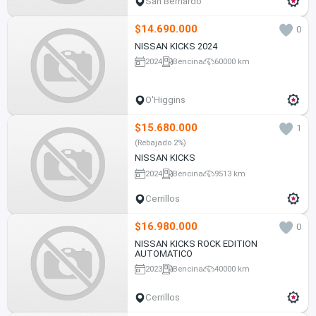
San Bernardo
$14.690.000
0
NISSAN KICKS 2024
2024
Bencina
60000 km
O'Higgins
$15.680.000
1
(Rebajado 2%)
NISSAN KICKS
2024
Bencina
9513 km
Cerrillos
$16.980.000
0
NISSAN KICKS ROCK EDITION
AUTOMATICO
2023
Bencina
40000 km
Cerrillos