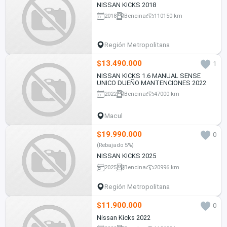
NISSAN KICKS 2018
2018
Bencina
110150 km
Región Metropolitana
$13.490.000
1
NISSAN KICKS 1.6 MANUAL SENSE
UNICO DUEÑO MANTENCIONES 2022
2022
Bencina
47000 km
Macul
$19.990.000
0
(Rebajado 5%)
NISSAN KICKS 2025
2025
Bencina
20996 km
Región Metropolitana
$11.900.000
0
Nissan Kicks 2022