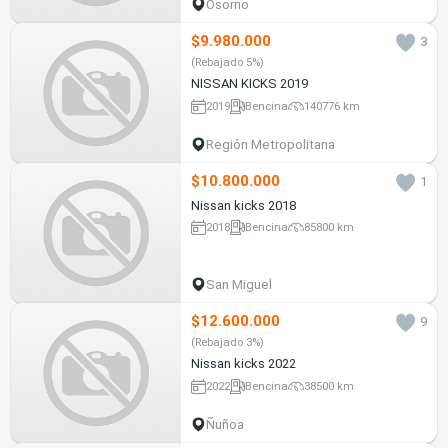
Osorno
$9.980.000
3
(Rebajado 5%)
NISSAN KICKS 2019
2019
Bencina
140776 km
Región Metropolitana
$10.800.000
1
Nissan kicks 2018
2018
Bencina
85800 km
San Miguel
$12.600.000
9
(Rebajado 3%)
Nissan kicks 2022
2022
Bencina
38500 km
Ñuñoa