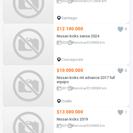
2022
Bencina
112600 km
Santiago
$12.100.000
0
Nissan kicks sense 2024
2024
Bencina
39000 km
Concepción
$10.000.000
0
Nissan kicks mt advance 2017 full
equipo
2017
Bencina
100500 km
Ovalle
$13.000.000
1
Nissan kicks 2019
2019
Bencina
24000 km