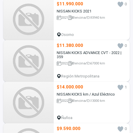
$11.990.000
0
NISSAN KICKS 2021
2021
Bencina
93940 km
Osorno
$11.380.000
0
NISSAN KICKS ADVANCE CVT - 2022 |
359
2022
Bencina
67000 km
Región Metropolitana
$14.000.000
1
NISSAN KICKS km / Azul Eléctrico
2022
Bencina
13000 km
Ñuñoa
$9.590.000
0