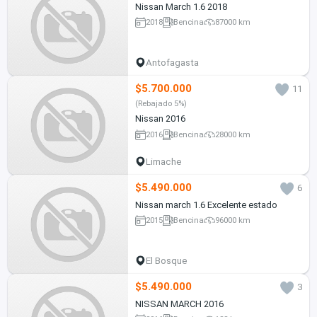
Nissan March 1.6 2018
2018
Bencina
87000 km
Antofagasta
$5.700.000
11
(Rebajado 5%)
Nissan 2016
2016
Bencina
28000 km
Limache
$5.490.000
6
Nissan march 1.6 Excelente estado
2015
Bencina
96000 km
El Bosque
$5.490.000
3
NISSAN MARCH 2016