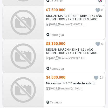
La Granja
$7.590.000
0
NISSAN MARCH SPORT DRIVE 1.6 / AÑO
KILOMETROS / EXCELENTE ESTADO
2018
Bencina
64832 km
Rancagua
$8.390.000
0
NISSAN MARCH K13 HB 1.6 / AÑO
KILOMETROS / EXCELENTE ESTADO
2021
Bencina
88351 km
Rancagua
$4.000.000
21
Nissan march 2012 exelente estado
2012
Bencina
169 km
Temuco