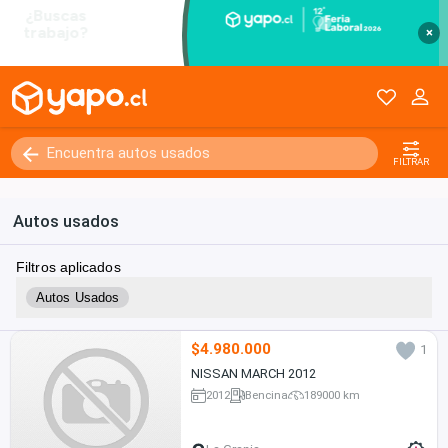
×
FILTRAR
Autos usados
Filtros aplicados
Autos Usados
$4.980.000
1
NISSAN MARCH 2012
2012
Bencina
189000 km