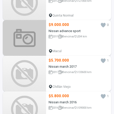
2012
Bencina
127000 km
Quinta Normal
$9.000.000
0
Nissan advance sport
2019
Bencina
204 km
Macul
$5.700.000
1
Nissan march 2017
2017
Bencina
133600 km
Chillán Viejo
$5.800.000
1
Nissan march 2016
2016
Bencina
109000 km