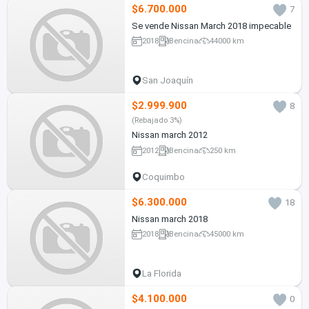
$6.700.000
7
Se vende Nissan March 2018 impecable
2018
Bencina
44000 km
San Joaquín
$2.999.900
8
(Rebajado 3%)
Nissan march 2012
2012
Bencina
250 km
Coquimbo
$6.300.000
18
Nissan march 2018
2018
Bencina
45000 km
La Florida
$4.100.000
0