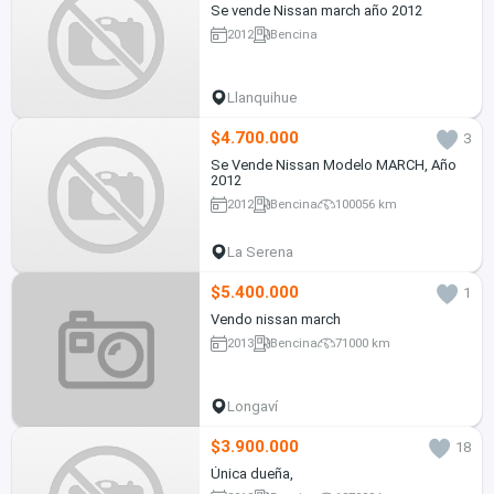
Se vende Nissan march año 2012
2012
Bencina
Llanquihue
$4.700.000
3
Se Vende Nissan Modelo MARCH, Año
2012
2012
Bencina
100056 km
La Serena
$5.400.000
1
Vendo nissan march
2013
Bencina
71000 km
Longaví
$3.900.000
18
Única dueña,