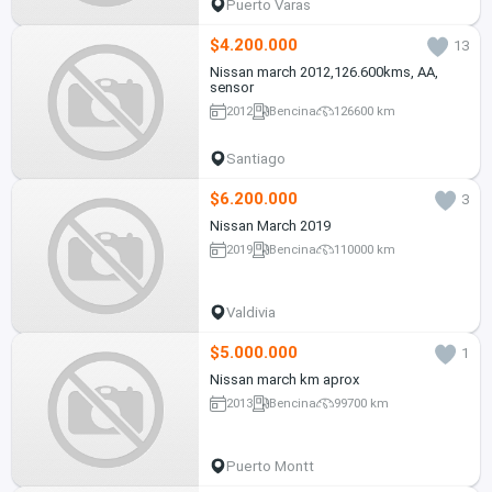
Puerto Varas
$4.200.000
13
Nissan march 2012,126.600kms, AA,
sensor
2012
Bencina
126600 km
Santiago
$6.200.000
3
Nissan March 2019
2019
Bencina
110000 km
Valdivia
$5.000.000
1
Nissan march km aprox
2013
Bencina
99700 km
Puerto Montt