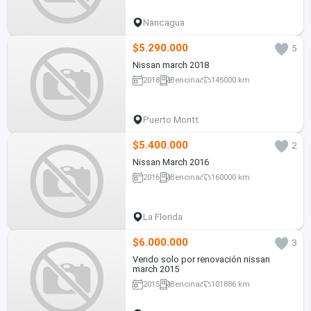
Nancagua
$5.290.000
5
Nissan march 2018
2018
Bencina
145000 km
Puerto Montt
$5.400.000
2
Nissan March 2016
2016
Bencina
160000 km
La Florida
$6.000.000
3
Vendo solo por renovación nissan
march 2015
2015
Bencina
101886 km