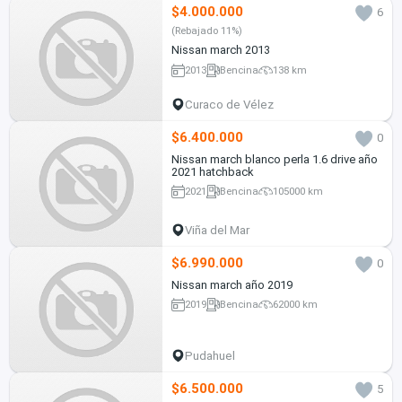
$4.000.000
6
(Rebajado 11%)
Nissan march 2013
2013
Bencina
138 km
Curaco de Vélez
$6.400.000
0
Nissan march blanco perla 1.6 drive año
2021 hatchback
2021
Bencina
105000 km
Viña del Mar
$6.990.000
0
Nissan march año 2019
2019
Bencina
62000 km
Pudahuel
$6.500.000
5