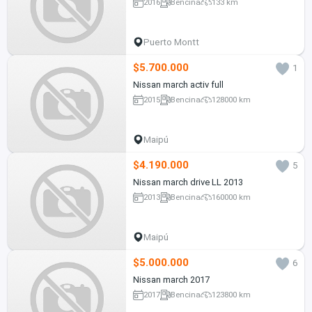
2016
Bencina
133 km
Puerto Montt
$5.700.000
1
Nissan march activ full
2015
Bencina
128000 km
Maipú
$4.190.000
5
Nissan march drive LL 2013
2013
Bencina
160000 km
Maipú
$5.000.000
6
Nissan march 2017
2017
Bencina
123800 km