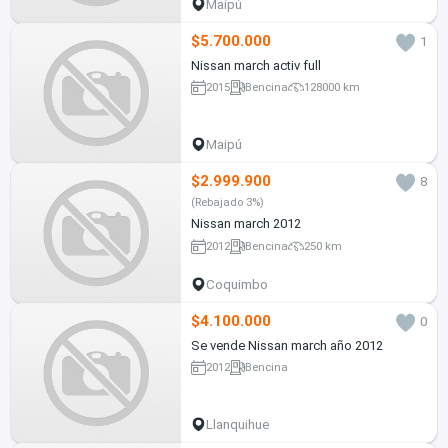
Maipú
$5.700.000
1
Nissan march activ full
2015
Bencina
128000 km
Maipú
$2.999.900
8
(Rebajado 3%)
Nissan march 2012
2012
Bencina
250 km
Coquimbo
$4.100.000
0
Se vende Nissan march año 2012
2012
Bencina
Llanquihue