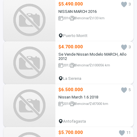
$5.490.000
3
NISSAN MARCH 2016
2016
Bencina
133 km
Puerto Montt
$4.700.000
3
Se Vende Nissan Modelo MARCH, Año
2012
2012
Bencina
100056 km
La Serena
$6.500.000
5
Nissan March 1.6 2018
2018
Bencina
87000 km
Antofagasta
$5.700.000
11