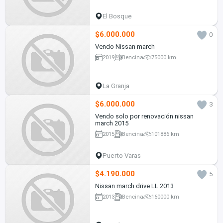
El Bosque
$6.000.000
0
Vendo Nissan march
2019
Bencina
75000 km
La Granja
$6.000.000
3
Vendo solo por renovación nissan
march 2015
2015
Bencina
101886 km
Puerto Varas
$4.190.000
5
Nissan march drive LL 2013
2013
Bencina
160000 km