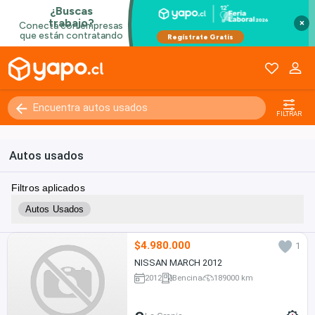
×
FILTRAR
Autos usados
Filtros aplicados
Autos Usados
$4.980.000
1
NISSAN MARCH 2012
2012
Bencina
189000 km