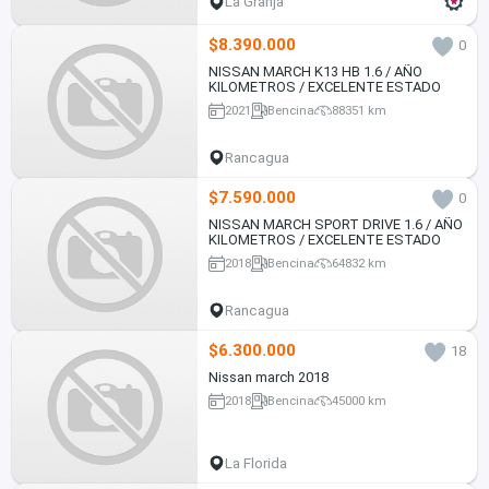
La Granja
$8.390.000
0
NISSAN MARCH K13 HB 1.6 / AÑO
KILOMETROS / EXCELENTE ESTADO
2021
Bencina
88351 km
Rancagua
$7.590.000
0
NISSAN MARCH SPORT DRIVE 1.6 / AÑO
KILOMETROS / EXCELENTE ESTADO
2018
Bencina
64832 km
Rancagua
$6.300.000
18
Nissan march 2018
2018
Bencina
45000 km
La Florida