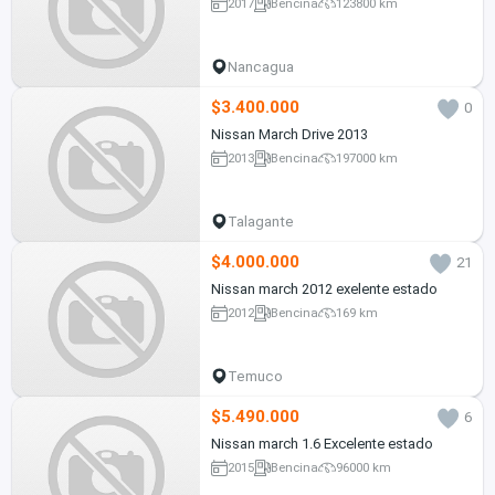
2017
Bencina
123800 km
Nancagua
$3.400.000
0
Nissan March Drive 2013
2013
Bencina
197000 km
Talagante
$4.000.000
21
Nissan march 2012 exelente estado
2012
Bencina
169 km
Temuco
$5.490.000
6
Nissan march 1.6 Excelente estado
2015
Bencina
96000 km