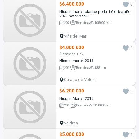
$6.400.000
0
Nissan march blanco perla 1.6 drive año
2021 hatchback
2021
Bencina
105000 km
Viña del Mar
$4.000.000
6
(Rebajado 11%)
Nissan march 2013
2013
Bencina
138 km
Curaco de Vélez
$6.200.000
3
Nissan March 2019
2019
Bencina
110000 km
Valdivia
$5.000.000
1