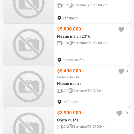
2012
Bencina
126600 km
Santiago
$5.800.000
1
Nissan march 2016
2016
Bencina
109000 km
Concepción
$5.400.000
0
(Rebajado 7%)
Nissan march
2017
Bencina
103 km
La Granja
$3.900.000
18
Única dueña,
2012
Bencina
127000 km