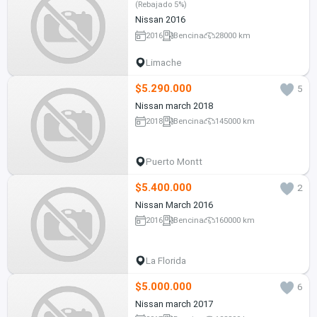
(Rebajado 5%)
Nissan 2016
2016
Bencina
28000 km
Limache
$5.290.000
5
Nissan march 2018
2018
Bencina
145000 km
Puerto Montt
$5.400.000
2
Nissan March 2016
2016
Bencina
160000 km
La Florida
$5.000.000
6
Nissan march 2017