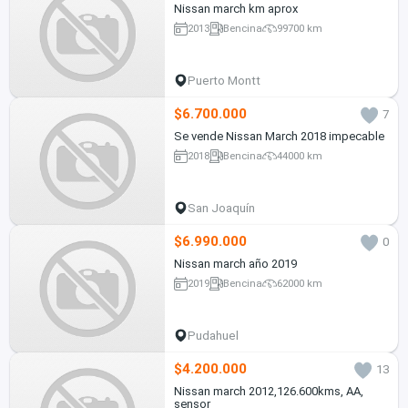
Nissan march km aprox
2013
Bencina
99700 km
Puerto Montt
$6.700.000
7
Se vende Nissan March 2018 impecable
2018
Bencina
44000 km
San Joaquín
$6.990.000
0
Nissan march año 2019
2019
Bencina
62000 km
Pudahuel
$4.200.000
13
Nissan march 2012,126.600kms, AA,
sensor