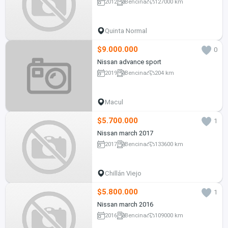
2012
Bencina
127000 km
Quinta Normal
$9.000.000
0
Nissan advance sport
2019
Bencina
204 km
Macul
$5.700.000
1
Nissan march 2017
2017
Bencina
133600 km
Chillán Viejo
$5.800.000
1
Nissan march 2016
2016
Bencina
109000 km