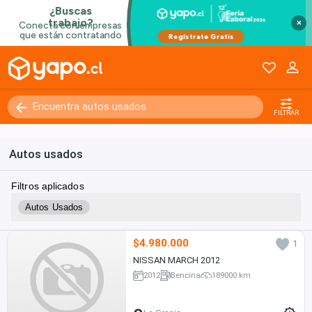
×
FILTRAR
Autos usados
Filtros aplicados
Autos Usados
$4.980.000
1
NISSAN MARCH 2012
2012
Bencina
189000 km