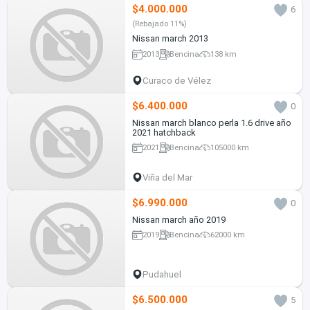
$4.000.000
6
(Rebajado 11%)
Nissan march 2013
2013
Bencina
138 km
Curaco de Vélez
$6.400.000
0
Nissan march blanco perla 1.6 drive año
2021 hatchback
2021
Bencina
105000 km
Viña del Mar
$6.990.000
0
Nissan march año 2019
2019
Bencina
62000 km
Pudahuel
$6.500.000
5