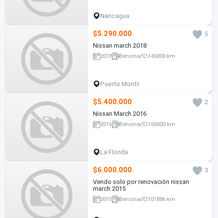
Nancagua
$5.290.000
5
Nissan march 2018
2018
Bencina
145000 km
Puerto Montt
$5.400.000
2
Nissan March 2016
2016
Bencina
160000 km
La Florida
$6.000.000
3
Vendo solo por renovación nissan
march 2015
2015
Bencina
101886 km