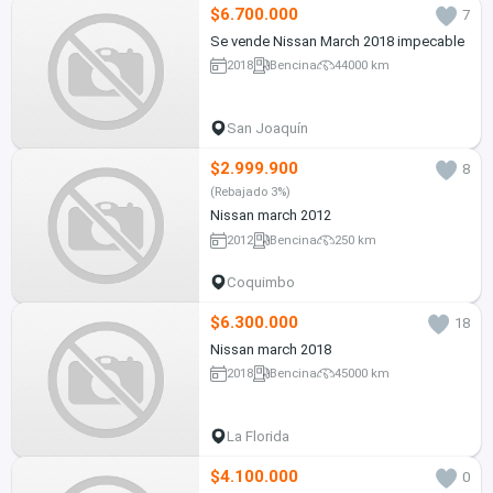
$6.700.000
7
Se vende Nissan March 2018 impecable
2018
Bencina
44000 km
San Joaquín
$2.999.900
8
(Rebajado 3%)
Nissan march 2012
2012
Bencina
250 km
Coquimbo
$6.300.000
18
Nissan march 2018
2018
Bencina
45000 km
La Florida
$4.100.000
0