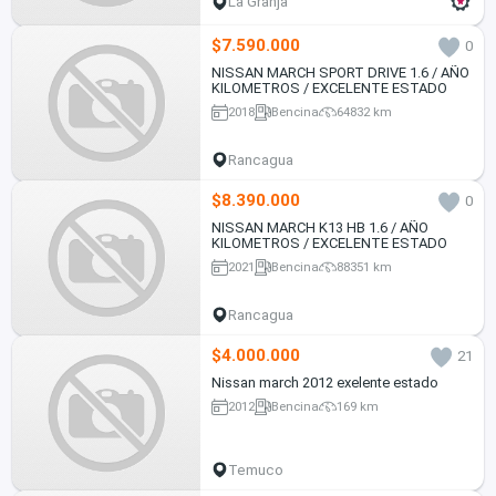
La Granja
$7.590.000
0
NISSAN MARCH SPORT DRIVE 1.6 / AÑO
KILOMETROS / EXCELENTE ESTADO
2018
Bencina
64832 km
Rancagua
$8.390.000
0
NISSAN MARCH K13 HB 1.6 / AÑO
KILOMETROS / EXCELENTE ESTADO
2021
Bencina
88351 km
Rancagua
$4.000.000
21
Nissan march 2012 exelente estado
2012
Bencina
169 km
Temuco