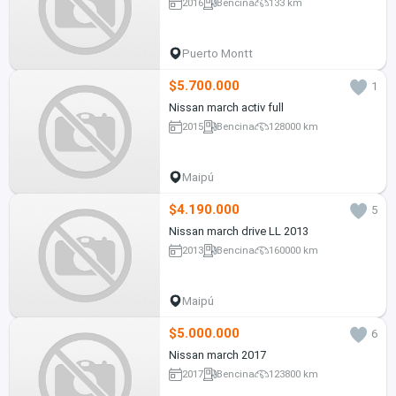
2016
Bencina
133 km
Puerto Montt
$5.700.000
1
Nissan march activ full
2015
Bencina
128000 km
Maipú
$4.190.000
5
Nissan march drive LL 2013
2013
Bencina
160000 km
Maipú
$5.000.000
6
Nissan march 2017
2017
Bencina
123800 km