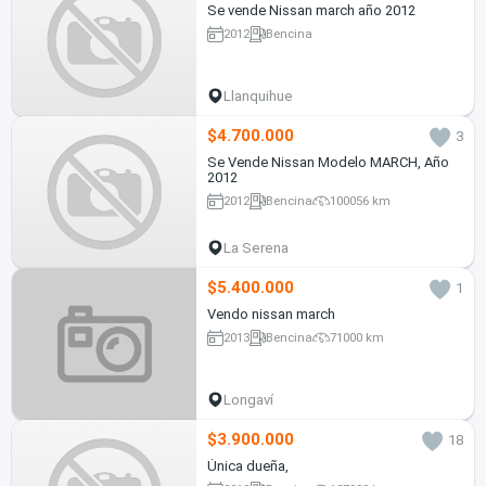
Se vende Nissan march año 2012
2012
Bencina
Llanquihue
$4.700.000
3
Se Vende Nissan Modelo MARCH, Año
2012
2012
Bencina
100056 km
La Serena
$5.400.000
1
Vendo nissan march
2013
Bencina
71000 km
Longaví
$3.900.000
18
Única dueña,