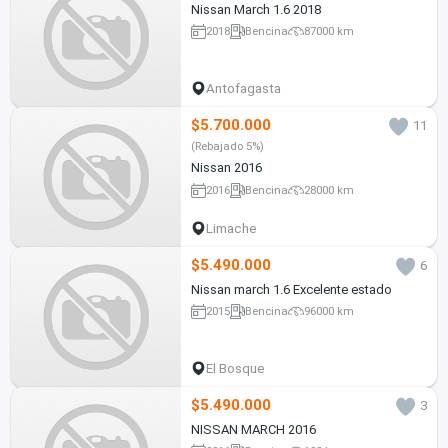
Nissan March 1.6 2018
2018
Bencina
87000 km
Antofagasta
$5.700.000
11
(Rebajado 5%)
Nissan 2016
2016
Bencina
28000 km
Limache
$5.490.000
6
Nissan march 1.6 Excelente estado
2015
Bencina
96000 km
El Bosque
$5.490.000
3
NISSAN MARCH 2016