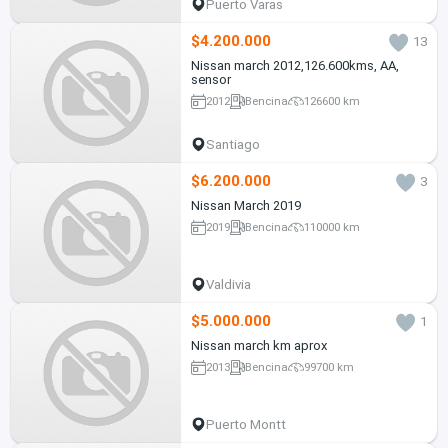
Puerto Varas
$4.200.000
13
Nissan march 2012,126.600kms, AA,
sensor
2012
Bencina
126600 km
Santiago
$6.200.000
3
Nissan March 2019
2019
Bencina
110000 km
Valdivia
$5.000.000
1
Nissan march km aprox
2013
Bencina
99700 km
Puerto Montt