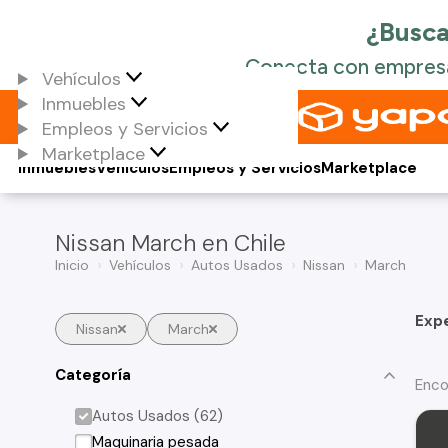
Vehículos
Inmuebles
Empleos y Servicios
Marketplace
Inmuebles
Vehículos
Empleos y Servicios
Marketplace
Nissan March en Chile
Inicio
Vehículos
Autos Usados
Nissan
March
Exp
Nissan
March
Categoría
Enco
Autos Usados (62)
Maquinaria pesada