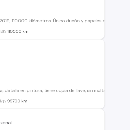
019, 110.000 kilómetros. Único dueño y papeles al día. Preci
l
110000 km
a, detalle en pintura, tiene copia de llave, sin multas, mantenc
l
99700 km