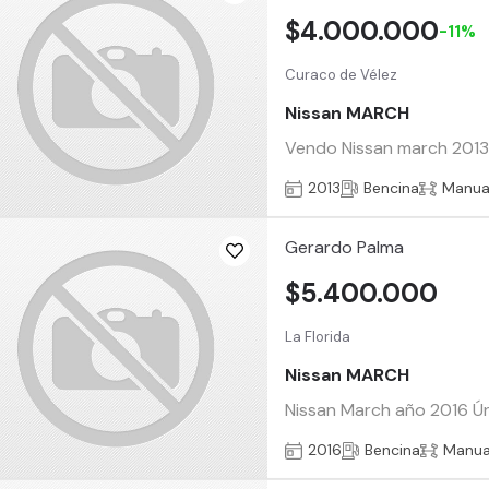
$4.000.000
-11%
Curaco de Vélez
Nissan MARCH
Vendo Nissan march 2013 D
2013
Bencina
Manua
Gerardo Palma
$5.400.000
La Florida
Nissan MARCH
Nissan March año 2016 Ún
2016
Bencina
Manua