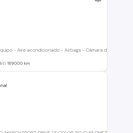
 equipo - Aire acondicionado - Airbags - Cámara de retroc
l
189000 km
LO: MARCH SPORT DRIVE 1.6 COLOR: ROJO KILOMETRAJE