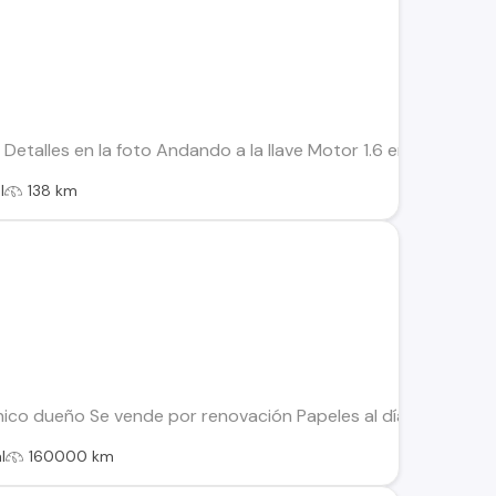
etalles en la foto Andando a la llave Motor 1.6 en perfecto e
l
138 km
ico dueño Se vende por renovación Papeles al día Sin multas
l
160000 km