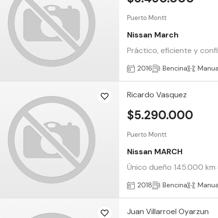
Puerto Montt
Nissan March
Práctico, eficiente y con
2016
Bencina
Manua
Ricardo Vasquez
$5.290.000
Puerto Montt
Nissan MARCH
Único dueño 145.000 km u
2018
Bencina
Manua
Juan Villarroel Oyarzun