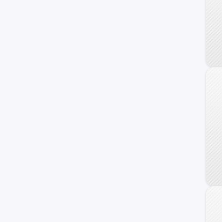
240 C
Frontier
Maxima
NV
Primera
Serena
Versa Note