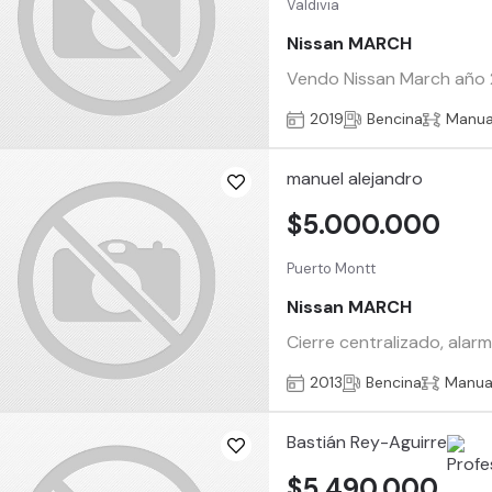
Valdivia
Nissan MARCH
Vendo Nissan March año 2
2019
Bencina
Manua
manuel alejandro
$5.000.000
Puerto Montt
Nissan MARCH
Cierre centralizado, alarm
2013
Bencina
Manua
Bastián Rey-Aguirre
$5.490.000