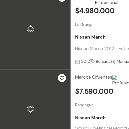
$4.980.000
La Granja
Nissan March
Nissan March 2012 - Full
2012
Bencina
Manua
Marcos Cifuentes
$7.590.000
Rancagua
Nissan March
VEHICULO:NISSAN MODE