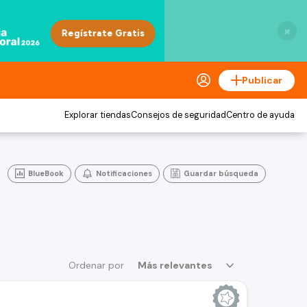
×
Publicar
Explorar tiendas
Consejos de seguridad
Centro de ayuda
BlueBook
Notificaciones
Guardar búsqueda
Ordenar por
Más relevantes