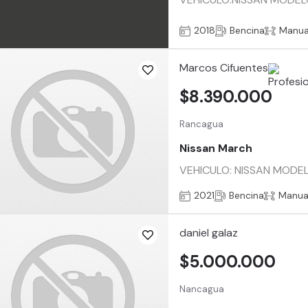
2018
Bencina
Manua
Marcos Cifuentes
$8.390.000
Rancagua
Nissan March
VEHICULO: NISSAN MODEL
2021
Bencina
Manua
daniel galaz
$5.000.000
Nancagua