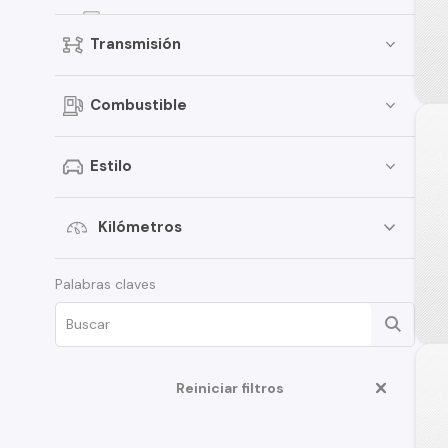
Versa
Transmisión
Kicks
Terrano
Combustible
Pathfinder
Sentra
Estilo
Murano
Tiida
Kilómetros
Note
Palabras claves
ALTIMA
D22
350Z
Reiniciar filtros
Juke
Platina