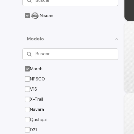
Nissan
Modelo
March
NP300
V16
X-Trail
Navara
Qashqai
D21