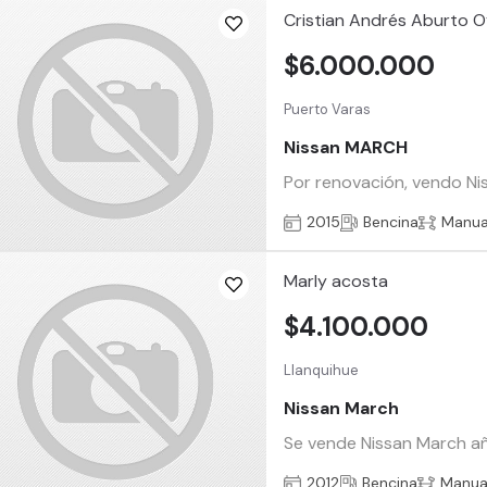
Cristian Andrés Aburto 
$6.000.000
Puerto Varas
Nissan MARCH
Por renovación, vendo Nis
2015
Bencina
Manua
Marly acosta
$4.100.000
Llanquihue
Nissan March
Se vende Nissan March año
2012
Bencina
Manua