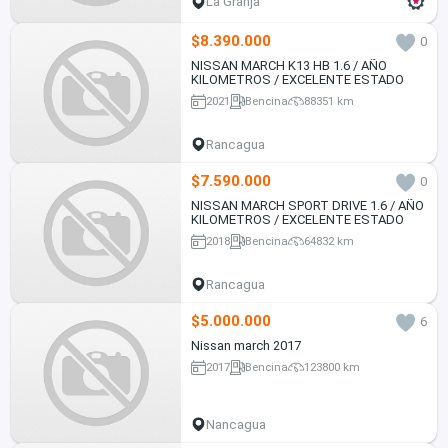
La Granja
$8.390.000
0
NISSAN MARCH K13 HB 1.6 / AÑO
KILOMETROS / EXCELENTE ESTADO
2021
Bencina
88351 km
Rancagua
$7.590.000
0
NISSAN MARCH SPORT DRIVE 1.6 / AÑO
KILOMETROS / EXCELENTE ESTADO
2018
Bencina
64832 km
Rancagua
$5.000.000
6
Nissan march 2017
2017
Bencina
123800 km
Nancagua