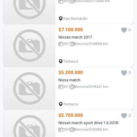
2016
Bencina
110000 km
San Bernardo
$7.100.000
0
Nissan march 2017
2017
Bencina
58000 km
Temuco
$5.200.000
3
Nissa match
2015
Bencina
96221 km
Temuco
$5.700.000
2
Nissan march sport drive 1.6 2018
2018
Bencina
55000 km