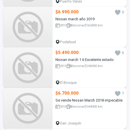
Puerto Varas
$6.990.000
0
Nissan march año 2019
2019
Bencina
62000 km
Pudahuel
$5.490.000
6
Nissan march 1.6 Excelente estado
2015
Bencina
96000 km
El Bosque
$6.700.000
7
Se vende Nissan March 2018 impecable
2018
Bencina
44000 km
San Joaquín