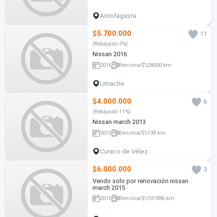
Antofagasta
$5.700.000
11
(Rebajado 5%)
Nissan 2016
2016
Bencina
28000 km
Limache
$4.000.000
6
(Rebajado 11%)
Nissan march 2013
2013
Bencina
138 km
Curaco de Vélez
$6.000.000
3
Vendo solo por renovación nissan
march 2015
2015
Bencina
101886 km