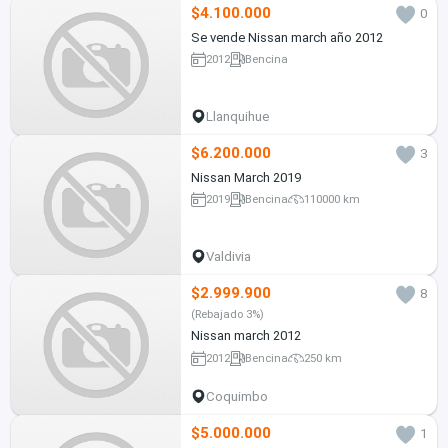
$4.100.000
0
Se vende Nissan march año 2012
2012
Bencina
Llanquihue
$6.200.000
3
Nissan March 2019
2019
Bencina
110000 km
Valdivia
$2.999.900
8
(Rebajado 3%)
Nissan march 2012
2012
Bencina
250 km
Coquimbo
$5.000.000
1