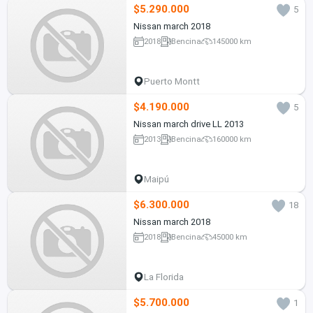
$5.290.000
5
Nissan march 2018
2018
Bencina
145000 km
Puerto Montt
$4.190.000
5
Nissan march drive LL 2013
2013
Bencina
160000 km
Maipú
$6.300.000
18
Nissan march 2018
2018
Bencina
45000 km
La Florida
$5.700.000
1