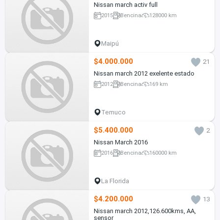
Nissan march activ full
2015
Bencina
128000 km
Maipú
$4.000.000
21
Nissan march 2012 exelente estado
2012
Bencina
169 km
Temuco
$5.400.000
2
Nissan March 2016
2016
Bencina
160000 km
La Florida
$4.200.000
13
Nissan march 2012,126.600kms, AA,
sensor