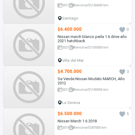
2012
Bencina
126600 km
Santiago
$6.400.000
0
Nissan march blanco perla 1.6 drive año
2021 hatchback
2021
Bencina
105000 km
Viña del Mar
$4.700.000
3
Se Vende Nissan Modelo MARCH, Año
2012
2012
Bencina
100056 km
La Serena
$6.500.000
5
Nissan March 1.6 2018
2018
Bencina
87000 km