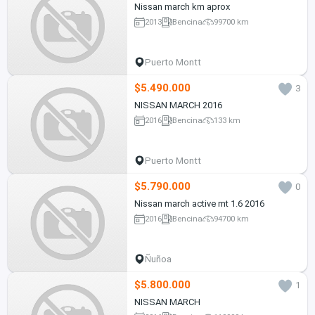
Nissan march km aprox
2013
Bencina
99700 km
Puerto Montt
$5.490.000
3
NISSAN MARCH 2016
2016
Bencina
133 km
Puerto Montt
$5.790.000
0
Nissan march active mt 1.6 2016
2016
Bencina
94700 km
Ñuñoa
$5.800.000
1
NISSAN MARCH