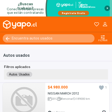
×
FILTRAR
Autos usados
Filtros aplicados
Autos Usados
$4.980.000
1
NISSAN MARCH 2012
2012
Bencina
189000 km