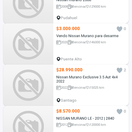
2008
Bencina
129000 km
Pudahuel
$3.000.000
0
Vendo Nissan Murano para desarme
2020
Bencina
146000 km
Puente Alto
$28.990.000
2
Nissan Murano Exclusive 3.5 Aut 4x4
2022
2022
Bencina
15025 km
Santiago
$8.570.000
0
NISSAN MURANO LE - 2012 | 2840
2012
Bencina
120000 km