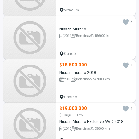
Vitacura
8
Nissan Murano
2014
Bencina
156000 km
Curicó
$18.500.000
1
Nissan murano 2018
2018
Bencina
47000 km
Osorno
$19.000.000
1
(Rebajado 17%)
Nissan Murano Exclusive AWD 2018
2018
Bencina
85000 km