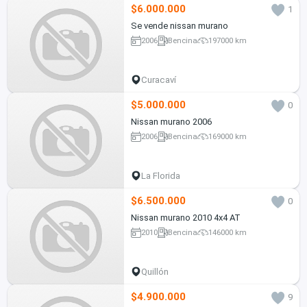
$6.000.000
1
Se vende nissan murano
2006
Bencina
197000 km
Curacaví
$5.000.000
0
Nissan murano 2006
2006
Bencina
169000 km
La Florida
$6.500.000
0
Nissan murano 2010 4x4 AT
2010
Bencina
146000 km
Quillón
$4.900.000
9