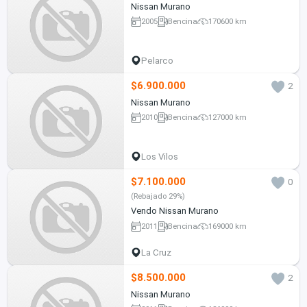
Nissan Murano
2005
Bencina
170600 km
Pelarco
$6.900.000
2
Nissan Murano
2010
Bencina
127000 km
Los Vilos
$7.100.000
0
(Rebajado 29%)
Vendo Nissan Murano
2011
Bencina
169000 km
La Cruz
$8.500.000
2
Nissan Murano