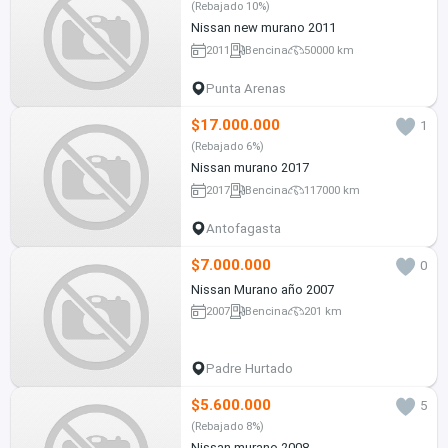
(Rebajado 10%)
Nissan new murano 2011
2011
Bencina
50000 km
Punta Arenas
$17.000.000
1
(Rebajado 6%)
Nissan murano 2017
2017
Bencina
117000 km
Antofagasta
$7.000.000
0
Nissan Murano año 2007
2007
Bencina
201 km
Padre Hurtado
$5.600.000
5
(Rebajado 8%)
Nissan murano 2008