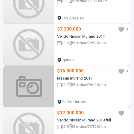
2011
Bencina
136000 km
Los Ángeles
$7.200.000
0
Vendo Nissan Murano 2014
2014
Bencina
95000 km
Iquique
$16.900.000
0
Nissan murano 2017
2017
Bencina
61000 km
Padre Hurtado
$17.000.000
1
Vendo Nissan Murano 2018 full
2018
Bencina
78000 km