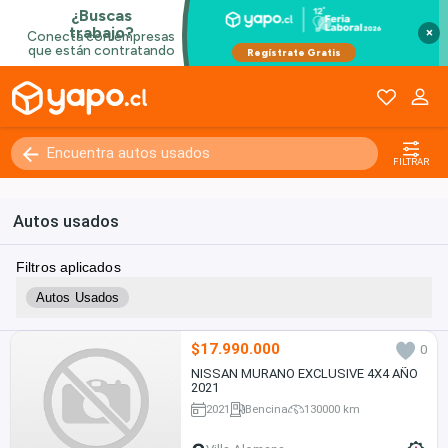
×
FILTRAR
Autos usados
Filtros aplicados
Autos Usados
$17.990.000
0
NISSAN MURANO EXCLUSIVE 4X4 AÑO
2021
2021
Bencina
130000 km