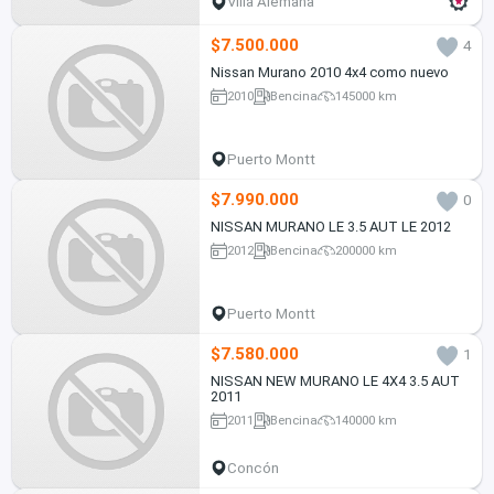
Villa Alemana
$7.500.000
4
Nissan Murano 2010 4x4 como nuevo
2010
Bencina
145000 km
Puerto Montt
$7.990.000
0
NISSAN MURANO LE 3.5 AUT LE 2012
2012
Bencina
200000 km
Puerto Montt
$7.580.000
1
NISSAN NEW MURANO LE 4X4 3.5 AUT
2011
2011
Bencina
140000 km
Concón