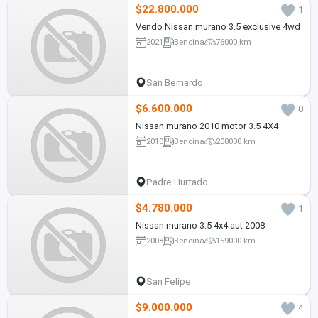
$22.800.000
1
Vendo Nissan murano 3.5 exclusive 4wd
2021
Bencina
76000 km
San Bernardo
$6.600.000
0
Nissan murano 2010 motor 3.5 4X4
2010
Bencina
200000 km
Padre Hurtado
$4.780.000
1
Nissan murano 3.5 4x4 aut 2008
2008
Bencina
159000 km
San Felipe
$9.000.000
4