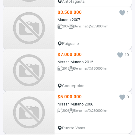
Antofagasta
$3.500.000
1
Murano 2007
2007
Bencina
235000 km
Paiguano
$7.000.000
10
Nissan Murano 2012
2012
Bencina
130000 km
Concepción
$5.000.000
0
Nissan Murano 2006
2006
Bencina
260000 km
Puerto Varas