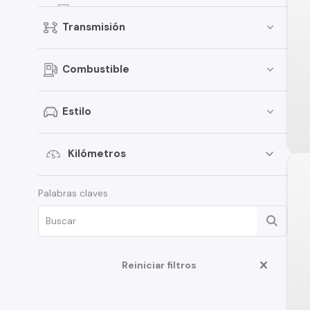
Kicks
Transmisión
Terrano
Pathfinder
Combustible
Sentra
March
Estilo
Murano
Tiida
Kilómetros
Note
Palabras claves
ALTIMA
D22
350Z
Reiniciar filtros
Juke
Platina