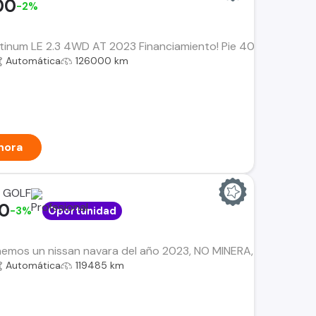
00
-2%
tinum LE 2.3 4WD AT 2023 Financiamiento! Pie 40% ($9.396.00
Automática
126000 km
hora
 GOLF
00
-3%
Oportunidad
mos un nissan navara del año 2023, NO MINERA, UNICO DUEÑO c
Automática
119485 km