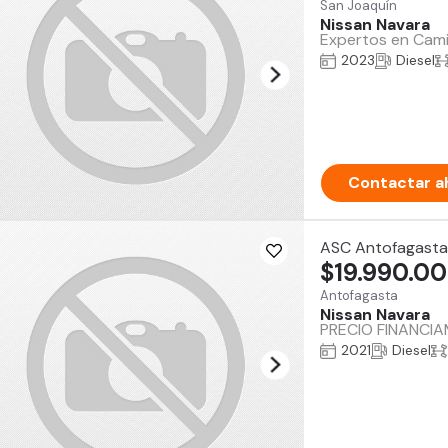
San Joaquín
Nissan Navara
Expertos en Camio
2023
Diesel
Contactar a
ASC Antofagasta
$19.990.0
Antofagasta
Nissan Navara
PRECIO FINANCI
2021
Diesel