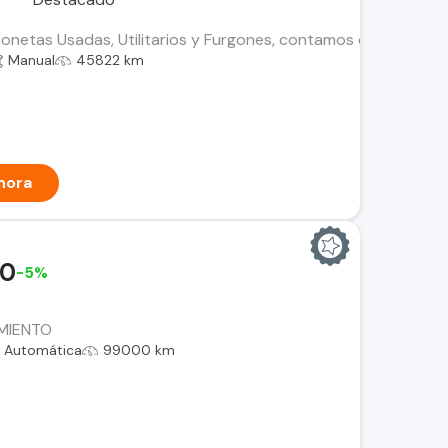
netas Usadas, Utilitarios y Furgones, contamos con el histori
Manual
45822 km
hora
00
-5%
AMIENTO
Automática
99000 km