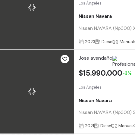
Los Ángeles
Nissan Navara
Nissan NAVARA (Np300) XE
2023
Diesel
Manual
Jose avendaño
$15.990.000
-3%
Los Ángeles
Nissan Navara
Nissan NAVARA (Np300) SE
2021
Diesel
Manual