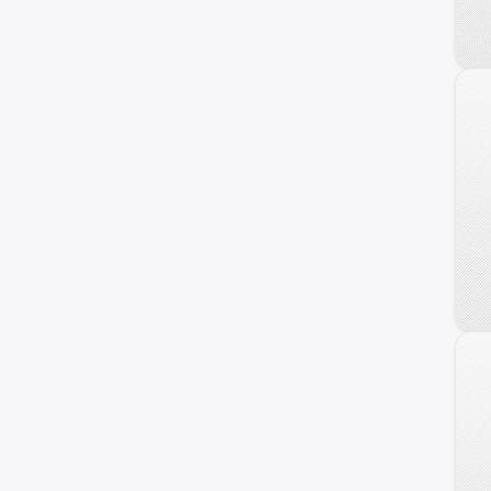
240 C
Frontier
Maxima
NV
Primera
Serena
Versa Note