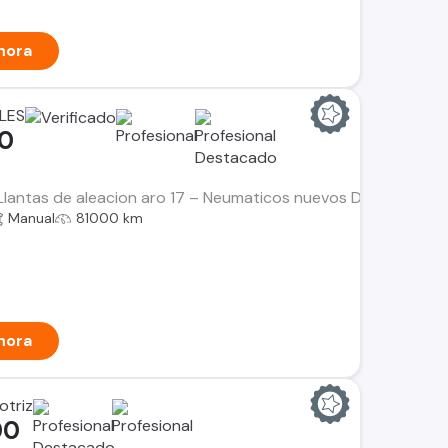
hora
LES
00
Llantas de aleacion aro 17 – Neumaticos nuevos Descripcion p
Manual
81000 km
hora
otriz
00