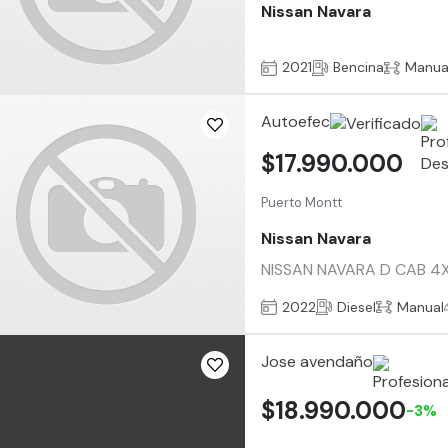
Nissan Navara
2021
Bencina
Manua
Autoefec
$17.990.000
Puerto Montt
Nissan Navara
NISSAN NAVARA D CAB 4X4 
2022
Diesel
Manual
Jose avendaño
$18.990.000
-3%