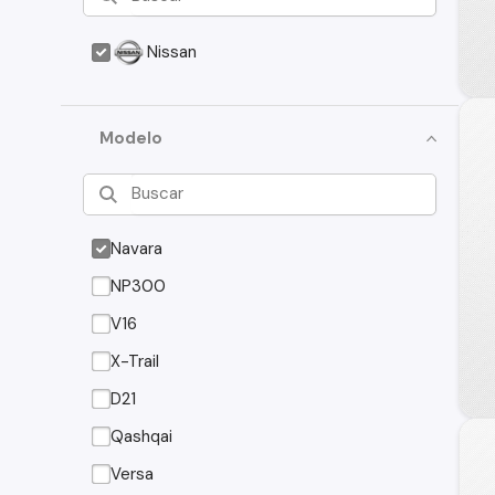
Nissan
Modelo
Navara
NP300
V16
X-Trail
D21
Qashqai
Versa