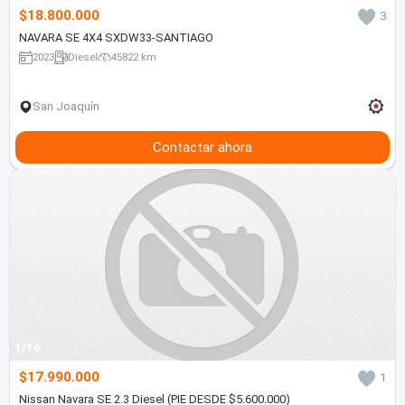
$18.800.000
3
NAVARA SE 4X4 SXDW33-SANTIAGO
2023
Diesel
45822 km
San Joaquín
Contactar ahora
1/16
$17.990.000
1
Nissan Navara SE 2.3 Diesel (PIE DESDE $5.600.000)