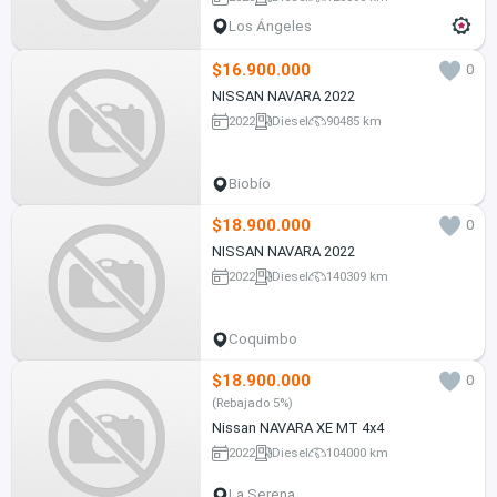
Los Ángeles
$16.900.000
0
NISSAN NAVARA 2022
2022
Diesel
90485 km
Biobío
$18.900.000
0
NISSAN NAVARA 2022
2022
Diesel
140309 km
Coquimbo
$18.900.000
0
(Rebajado 5%)
Nissan NAVARA XE MT 4x4
2022
Diesel
104000 km
La Serena