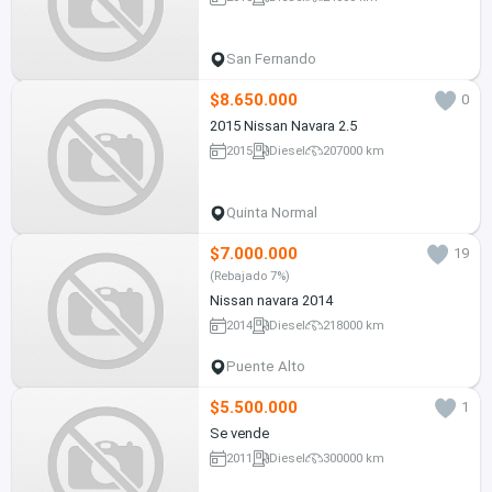
San Fernando
$8.650.000
0
2015 Nissan Navara 2.5
2015
Diesel
207000 km
Quinta Normal
$7.000.000
19
(Rebajado 7%)
Nissan navara 2014
2014
Diesel
218000 km
Puente Alto
$5.500.000
1
Se vende
2011
Diesel
300000 km