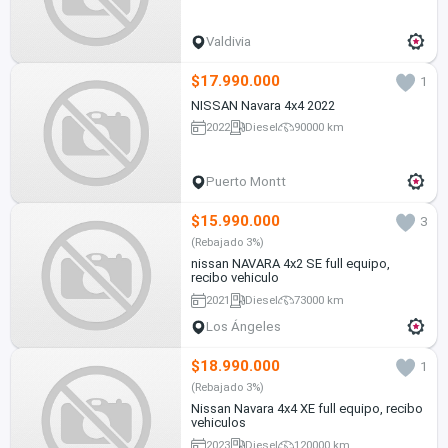
Valdivia
$17.990.000
1
NISSAN Navara 4x4 2022
2022
Diesel
90000 km
Puerto Montt
$15.990.000
3
(Rebajado 3%)
nissan NAVARA 4x2 SE full equipo,
recibo vehiculo
2021
Diesel
73000 km
Los Ángeles
$18.990.000
1
(Rebajado 3%)
Nissan Navara 4x4 XE full equipo, recibo
vehiculos
2023
Diesel
120000 km