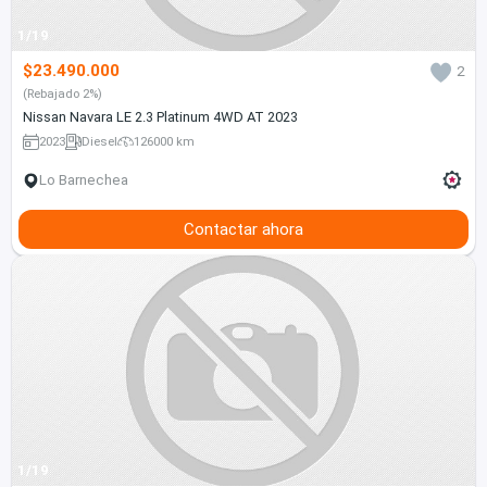
1/19
$23.490.000
2
(Rebajado 2%)
Nissan Navara LE 2.3 Platinum 4WD AT 2023
2023
Diesel
126000 km
Lo Barnechea
Contactar ahora
1/19