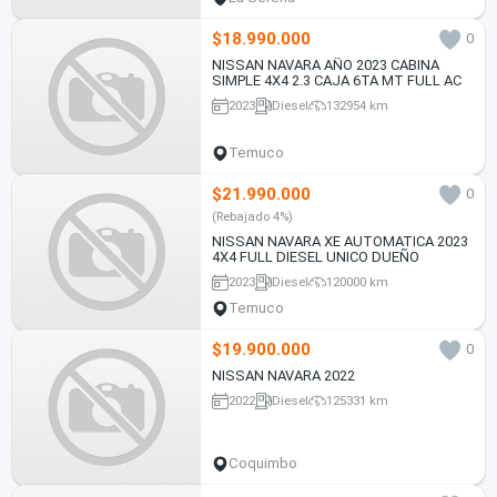
$18.990.000
0
NISSAN NAVARA AÑO 2023 CABINA
SIMPLE 4X4 2.3 CAJA 6TA MT FULL AC
2023
Diesel
132954 km
Temuco
$21.990.000
0
(Rebajado 4%)
NISSAN NAVARA XE AUTOMATICA 2023
4X4 FULL DIESEL UNICO DUEÑO
2023
Diesel
120000 km
Temuco
$19.900.000
0
NISSAN NAVARA 2022
2022
Diesel
125331 km
Coquimbo