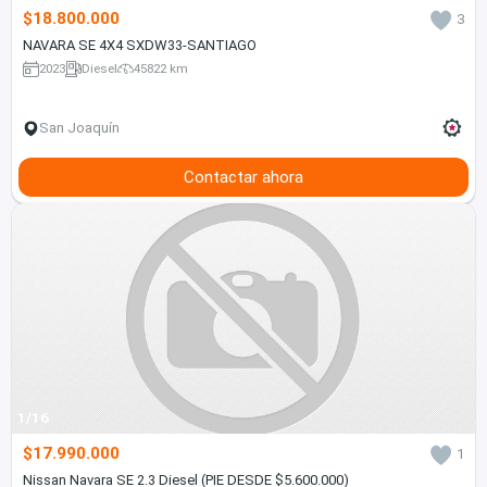
$18.800.000
3
NAVARA SE 4X4 SXDW33-SANTIAGO
2023
Diesel
45822 km
San Joaquín
Contactar ahora
1/16
$17.990.000
1
Nissan Navara SE 2.3 Diesel (PIE DESDE $5.600.000)