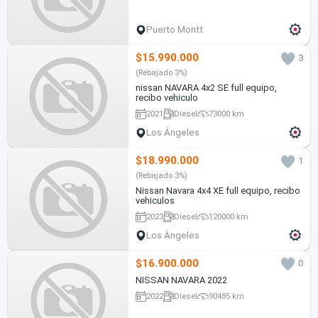
Puerto Montt
$15.990.000
3
(Rebajado 3%)
nissan NAVARA 4x2 SE full equipo,
recibo vehiculo
2021
Diesel
73000 km
Los Ángeles
$18.990.000
1
(Rebajado 3%)
Nissan Navara 4x4 XE full equipo, recibo
vehiculos
2023
Diesel
120000 km
Los Ángeles
$16.900.000
0
NISSAN NAVARA 2022
2022
Diesel
90485 km