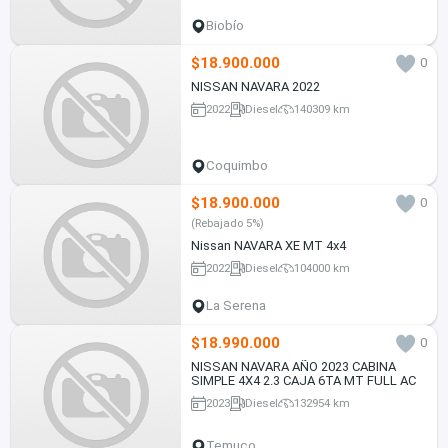
Biobío
$18.900.000
0
NISSAN NAVARA 2022
2022
Diesel
140309 km
Coquimbo
$18.900.000
0
(Rebajado 5%)
Nissan NAVARA XE MT 4x4
2022
Diesel
104000 km
La Serena
$18.990.000
0
NISSAN NAVARA AÑO 2023 CABINA
SIMPLE 4X4 2.3 CAJA 6TA MT FULL AC
2023
Diesel
132954 km
Temuco