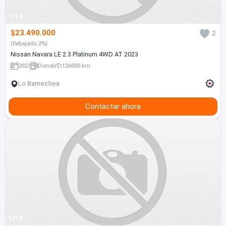
1/19
$23.490.000
2
(Rebajado 2%)
Nissan Navara LE 2.3 Platinum 4WD AT 2023
2023
Diesel
126000 km
Lo Barnechea
Contactar ahora
1/19