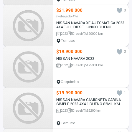
$21.990.000
0
(Rebajado 4%)
NISSAN NAVARA XE AUTOMATICA 2023
4X4 FULL DIESEL UNICO DUEÑO
2023
Diesel
120000 km
Temuco
$19.900.000
0
NISSAN NAVARA 2022
2022
Diesel
125331 km
Coquimbo
$19.990.000
1
NISSAN NAVARA CAMIONETA CABINA
SIMPLE 2023 4X4 1 DUEÑO 82MIL KM
2023
Diesel
82200 km
Temuco