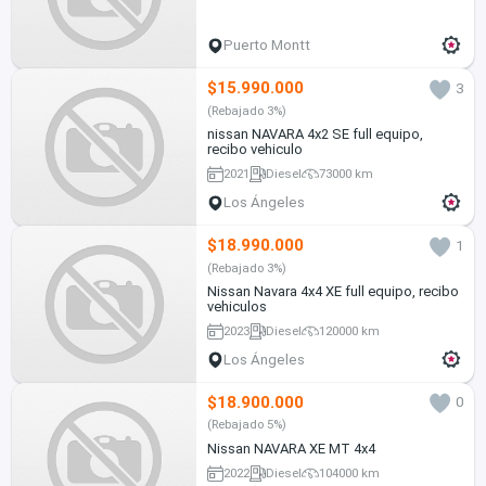
Puerto Montt
$15.990.000
3
(Rebajado 3%)
nissan NAVARA 4x2 SE full equipo,
recibo vehiculo
2021
Diesel
73000 km
Los Ángeles
$18.990.000
1
(Rebajado 3%)
Nissan Navara 4x4 XE full equipo, recibo
vehiculos
2023
Diesel
120000 km
Los Ángeles
$18.900.000
0
(Rebajado 5%)
Nissan NAVARA XE MT 4x4
2022
Diesel
104000 km