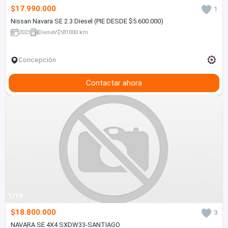
$17.990.000
1
Nissan Navara SE 2.3 Diesel (PIE DESDE $5.600.000)
2023
Diesel
81000 km
Concepción
Contactar ahora
1/19
$18.800.000
3
NAVARA SE 4X4 SXDW33-SANTIAGO