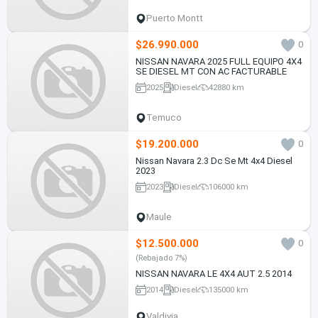
Puerto Montt
$26.990.000
0
NISSAN NAVARA 2025 FULL EQUIPO 4X4
SE DIESEL MT CON AC FACTURABLE
2025
Diesel
42880 km
Temuco
$19.200.000
0
Nissan Navara 2.3 Dc Se Mt 4x4 Diesel
2023
2023
Diesel
106000 km
Maule
$12.500.000
0
(Rebajado 7%)
NISSAN NAVARA LE 4X4 AUT 2.5 2014
2014
Diesel
135000 km
Valdivia