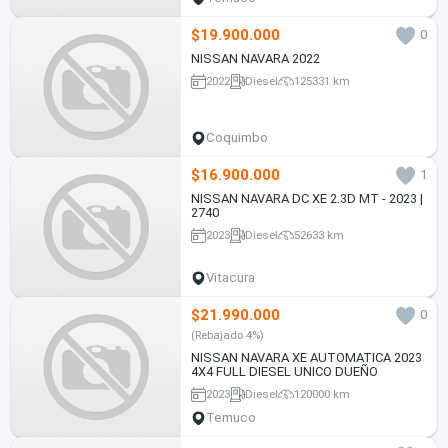
$19.900.000
0
NISSAN NAVARA 2022
2022
Diesel
125331 km
Coquimbo
$16.900.000
1
NISSAN NAVARA DC XE 2.3D MT - 2023 |
2740
2023
Diesel
52633 km
Vitacura
$21.990.000
0
(Rebajado 4%)
NISSAN NAVARA XE AUTOMATICA 2023
4X4 FULL DIESEL UNICO DUEÑO
2023
Diesel
120000 km
Temuco