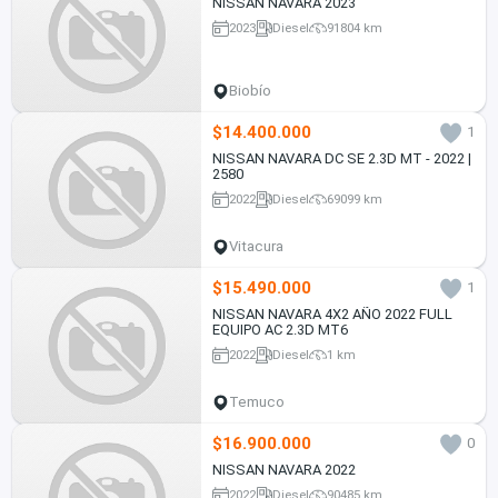
NISSAN NAVARA 2023
2023
Diesel
91804 km
Biobío
$14.400.000
1
NISSAN NAVARA DC SE 2.3D MT - 2022 |
2580
2022
Diesel
69099 km
Vitacura
$15.490.000
1
NISSAN NAVARA 4X2 AÑO 2022 FULL
EQUIPO AC 2.3D MT6
2022
Diesel
1 km
Temuco
$16.900.000
0
NISSAN NAVARA 2022
2022
Diesel
90485 km