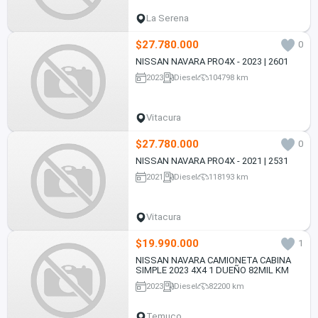
La Serena
$27.780.000
0
NISSAN NAVARA PRO4X - 2023 | 2601
2023
Diesel
104798 km
Vitacura
$27.780.000
0
NISSAN NAVARA PRO4X - 2021 | 2531
2021
Diesel
118193 km
Vitacura
$19.990.000
1
NISSAN NAVARA CAMIONETA CABINA
SIMPLE 2023 4X4 1 DUEÑO 82MIL KM
2023
Diesel
82200 km
Temuco