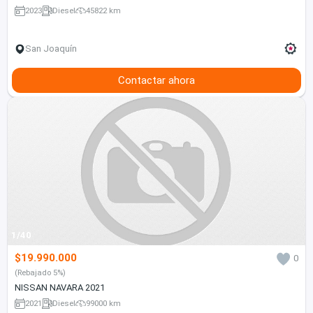
2023
Diesel
45822 km
San Joaquín
Contactar ahora
1/40
$19.990.000
0
(Rebajado 5%)
NISSAN NAVARA 2021
2021
Diesel
99000 km