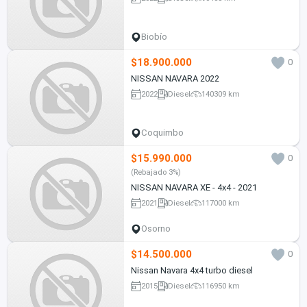
Biobío
$18.900.000
0
NISSAN NAVARA 2022
2022
Diesel
140309 km
Coquimbo
$15.990.000
0
(Rebajado 3%)
NISSAN NAVARA XE - 4x4 - 2021
2021
Diesel
117000 km
Osorno
$14.500.000
0
Nissan Navara 4x4 turbo diesel
2015
Diesel
116950 km