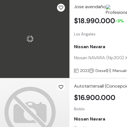
Jose avendaño
$18.990.000
-3%
Los Ángeles
Nissan Navara
Nissan NAVARA (Np300) XE
2023
Diesel
Manual
Autotattersall (Concepci
$16.900.000
Biobío
Nissan Navara