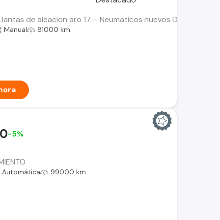
Llantas de aleacion aro 17 – Neumaticos nuevos Descripcion p
Manual
81000 km
hora
00
-5%
AMIENTO
Automática
99000 km