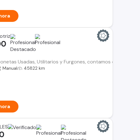
hora
otriz
00
netas Usadas, Utilitarios y Furgones, contamos con el histori
Manual
45822 km
hora
LES
00