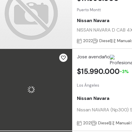
Puerto Montt
Nissan Navara
NISSAN NAVARA D CAB 4X4 
2022
Diesel
Manual
Jose avendaño
$15.990.000
-3%
Los Ángeles
Nissan Navara
Nissan NAVARA (Np300) SE
2021
Diesel
Manual