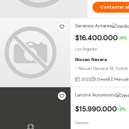
Contactar a
Servicios Antares
$16.400.000
-6%
Los Ángeles
Nissan Navara
- Nissan Navara XE Doble 
2022
Diesel
Manual
Latorre Automotriz
$15.990.000
-3%
Osorno