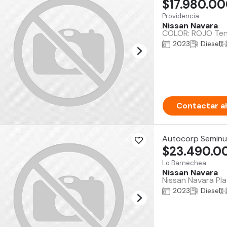
$17.980.0
Providencia
Nissan Navara
COLOR: ROJO Tene
2023
Diesel
Contactar a
Autocorp Semin
$23.490.0
Lo Barnechea
Nissan Navara
Nissan Navara Pla
2023
Diesel