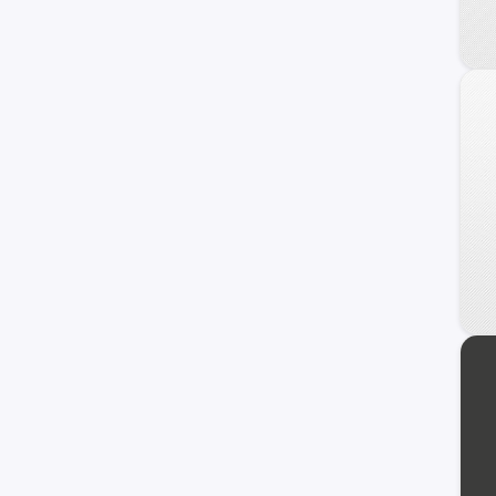
240 C
Frontier
Maxima
NV
Primera
Serena
Versa Note