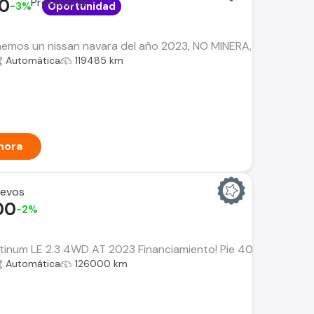
00
-3%
Oportunidad
mos un nissan navara del año 2023, NO MINERA, UNICO DUEÑO c
Automática
119485 km
hora
uevos
00
-2%
tinum LE 2.3 4WD AT 2023 Financiamiento! Pie 40% ($9.396.00
Automática
126000 km