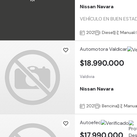
Nissan Navara
VEHÍCULO EN BUEN ESTAD
2021
Diesel
Manual
Automotora Valdicar
$18.990.000
Valdivia
Nissan Navara
2021
Bencina
Manua
Autoefec
$17.990.000