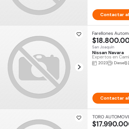
Contactar a
Farellones Autom
$18.800.0
San Joaquín
Nissan Navara
Expertos en Camio
2023
Diesel
Contactar a
TORO AUTOMOVI
$17.990.0