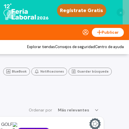
×
Publicar
Explorar tiendas
Consejos de seguridad
Centro de ayuda
BlueBook
Notificaciones
Guardar búsqueda
Ordenar por
Más relevantes
 GOLF