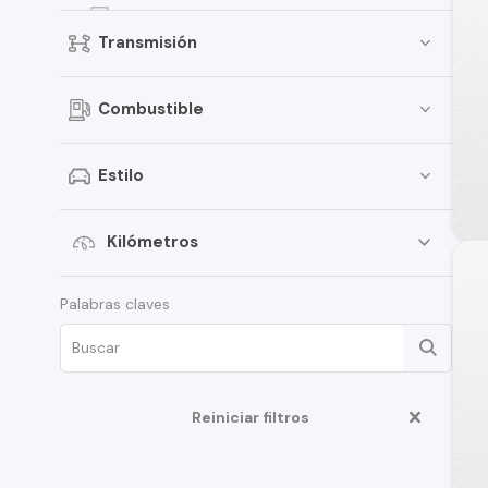
Kicks
Transmisión
Terrano
Pathfinder
Combustible
Sentra
March
Estilo
Murano
Tiida
Kilómetros
Note
Palabras claves
ALTIMA
D22
350Z
Reiniciar filtros
Juke
Platina