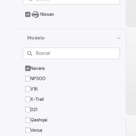
Nissan
Modelo
Navara
NP300
V16
X-Trail
D21
Qashqai
Versa