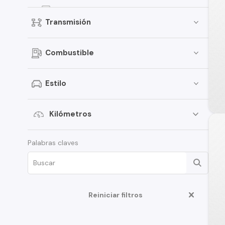
Kicks
Transmisión
Terrano
Pathfinder
Combustible
Sentra
March
Estilo
Murano
Tiida
Kilómetros
Note
Palabras claves
ALTIMA
D22
350Z
Reiniciar filtros
Juke
Platina