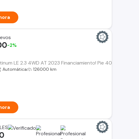
hora
uevos
00
-2%
tinum LE 2.3 4WD AT 2023 Financiamiento! Pie 40% ($9.396.00
Automática
126000 km
hora
LES
00