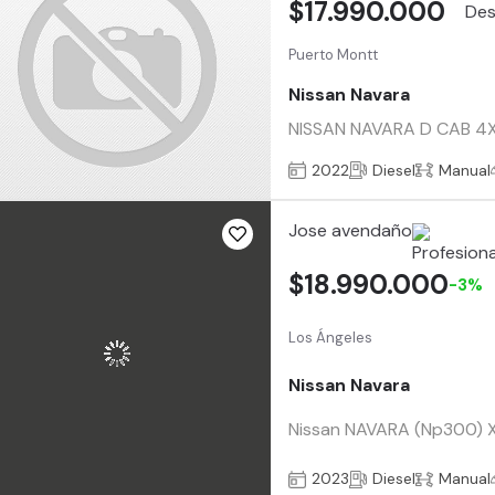
$17.990.000
Puerto Montt
Nissan Navara
NISSAN NAVARA D CAB 4X4 
2022
Diesel
Manual
Jose avendaño
$18.990.000
-3%
Los Ángeles
Nissan Navara
Nissan NAVARA (Np300) XE
2023
Diesel
Manual