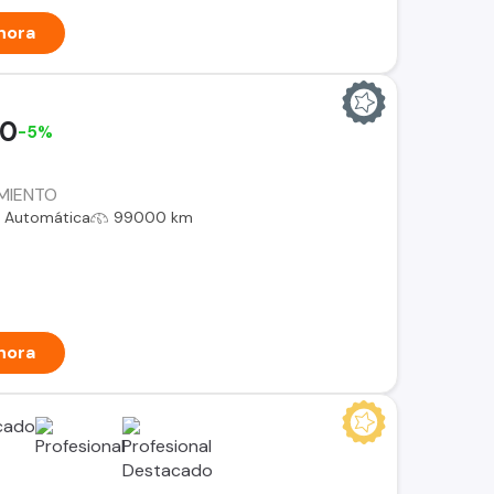
hora
00
-5%
AMIENTO
Automática
99000 km
hora