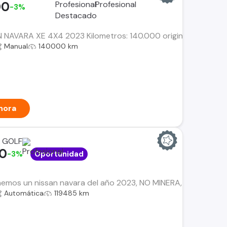
00
-3%
 NAVARA XE 4X4 2023 Kilometros: 140.000 original Autofact Pro
Manual
140000 km
hora
 GOLF
00
-3%
Oportunidad
mos un nissan navara del año 2023, NO MINERA, UNICO DUEÑO c
Automática
119485 km