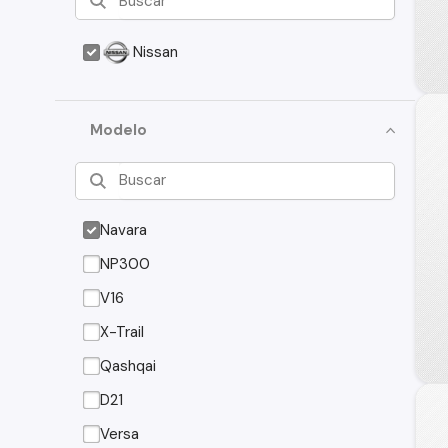
Nissan
Modelo
Navara
NP300
V16
X-Trail
Qashqai
D21
Versa