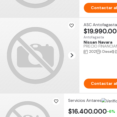
Contactar a
ASC Antofagasta
$19.990.0
Antofagasta
Nissan Navara
PRECIO FINANCI
2021
Diesel
Contactar a
Servicios Antares
$16.400.000
-6%