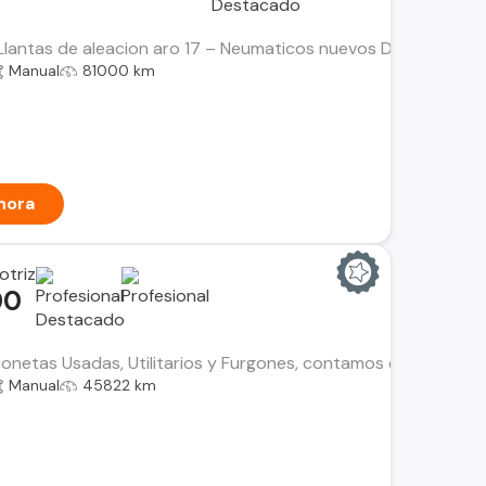
Llantas de aleacion aro 17 – Neumaticos nuevos Descripcion p
Manual
81000 km
hora
otriz
00
netas Usadas, Utilitarios y Furgones, contamos con el histori
Manual
45822 km