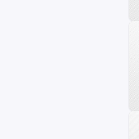
240 C
Frontier
Maxima
NV
Primera
Serena
Versa Note