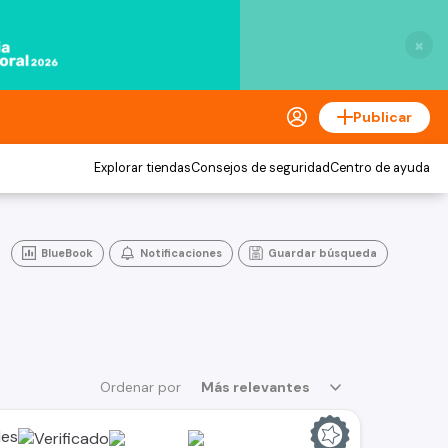
×
Publicar
Explorar tiendas
Consejos de seguridad
Centro de ayuda
BlueBook
Notificaciones
Guardar búsqueda
Ordenar por
Más relevantes
les