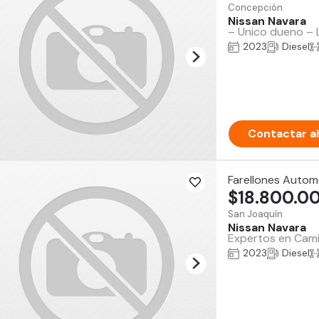
Concepción
Nissan Navara
– Unico dueno – 
2023
Diesel
Contactar a
Farellones Autom
$18.800.0
San Joaquín
Nissan Navara
Expertos en Camio
2023
Diesel