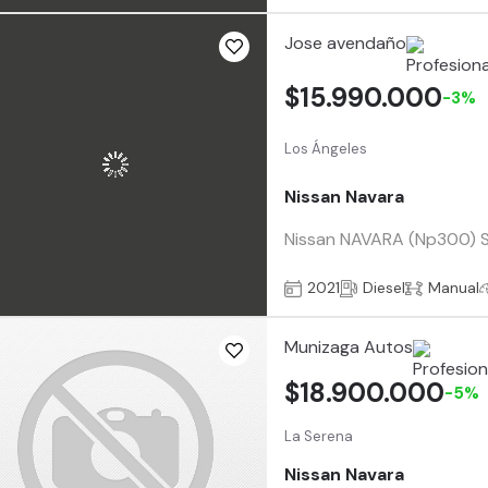
Jose avendaño
$15.990.000
-3%
Los Ángeles
Nissan Navara
Nissan NAVARA (Np300) SE
2021
Diesel
Manual
Munizaga Autos
$18.900.000
-5%
La Serena
Nissan Navara