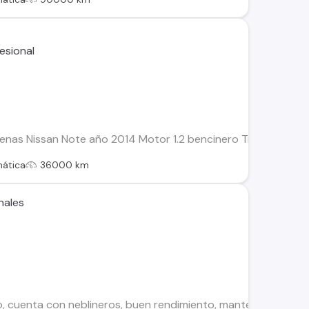
renas Nissan Note año 2014 Motor 1.2 bencinero Transmisión 
ática
36000 km
nales
cuenta con neblineros, buen rendimiento, mantención al día! I