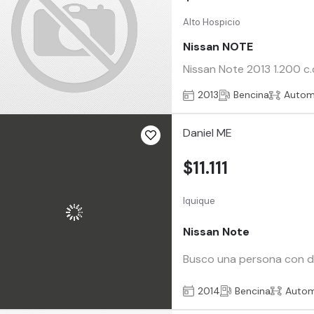
Alto Hospicio
Nissan NOTE
Nissan Note 2013 1.200 c.
2013
Bencina
Autom
Daniel ME
$11.111
Iquique
Nissan Note
Busco una persona con dom
2014
Bencina
Autom