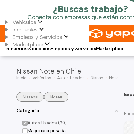
Vehículos
Inmuebles
Empleos y Servicios
Marketplace
Inmuebles
Vehículos
Empleos y Servicios
Marketplace
Nissan Note en Chile
Inicio
Vehículos
Autos Usados
Nissan
Note
Exp
Nissan
Note
Categoría
Enco
Autos Usados (29)
Maquinaria pesada