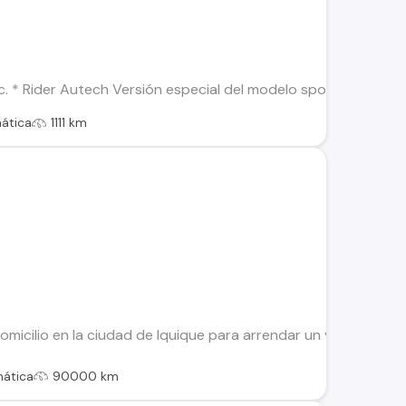
c. * Rider Autech Versión especial del modelo sport de Nissan
ática
1111 km
icilio en la ciudad de Iquique para arrendar un vehículo en 
ática
90000 km