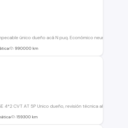
impecable único dueño acá N puq. Económico neumático nuevo
tica
990000 km
SE 4*2 CVT AT 5P Unico dueño, revisión técnica al día, bater
ática
159300 km