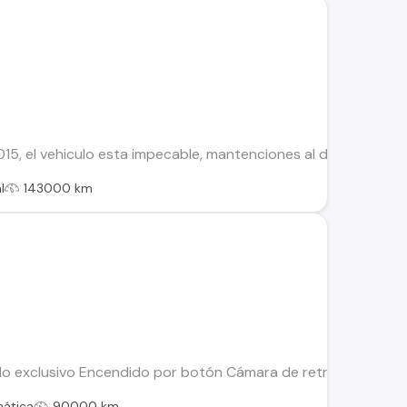
, el vehiculo esta impecable, mantenciones al dia, papeles al d
l
143000 km
lo exclusivo Encendido por botón Cámara de retroceso Motor 1
ática
90000 km