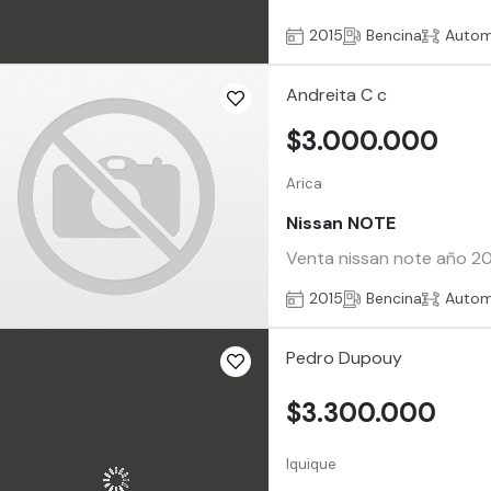
2015
Bencina
Autom
Andreita C c
$3.000.000
Arica
Nissan NOTE
Venta nissan note año 20
2015
Bencina
Autom
Pedro Dupouy
$3.300.000
Iquique