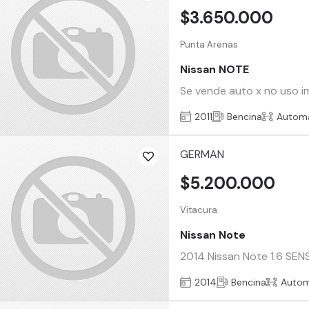
$3.650.000
Punta Arenas
Nissan NOTE
Se vende auto x no uso 
2011
Bencina
Automá
GERMAN
$5.200.000
Vitacura
Nissan Note
2014 Nissan Note 1.6 SEN
2014
Bencina
Autom