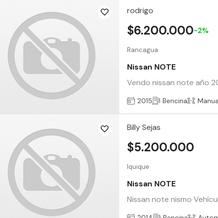
rodrigo
$6.200.000
-2%
Rancagua
Nissan NOTE
Vendo nissan note año 2015
2015
Bencina
Manua
Billy Sejas
$5.200.000
Iquique
Nissan NOTE
Nissan note nismo Vehícu
2014
Bencina
Autom