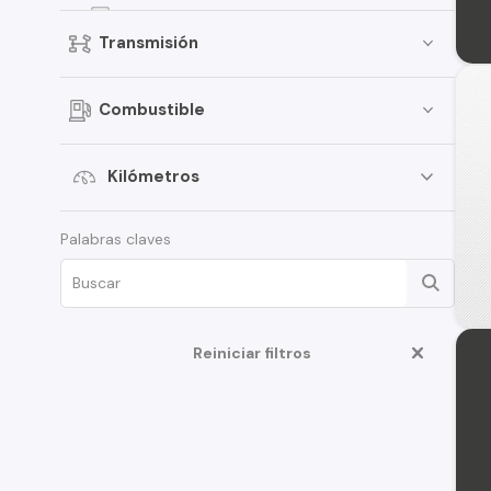
Qashqai
Transmisión
Kicks
Terrano
Combustible
Pathfinder
Sentra
Kilómetros
March
Palabras claves
Murano
Tiida
ALTIMA
D22
Reiniciar filtros
350Z
Juke
Platina