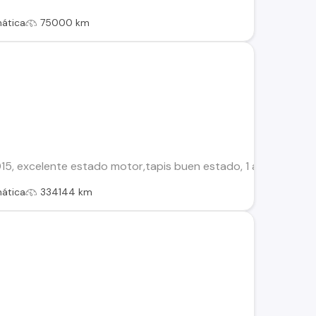
ática
75000 km
15, excelente estado motor,tapis buen estado, 1 año de uso 
ática
334144 km