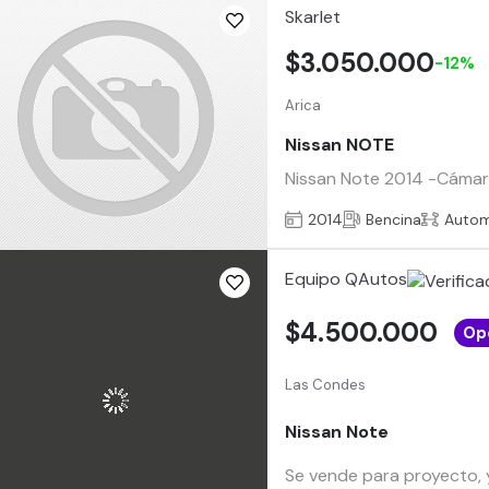
Skarlet
$3.050.000
-12%
Arica
Nissan NOTE
Nissan Note 2014 -Cámara
2014
Bencina
Autom
Equipo QAutos
$4.500.000
Op
Las Condes
Nissan Note
Se vende para proyecto, y