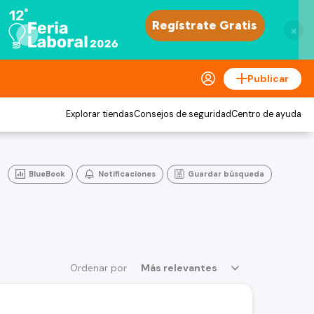
×
Publicar
Explorar tiendas
Consejos de seguridad
Centro de ayuda
BlueBook
Notificaciones
Guardar búsqueda
Ordenar por
Más relevantes