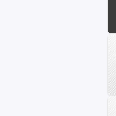
240 C
Frontier
Maxima
NV
Primera
Serena
Versa Note