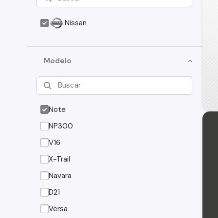
Nissan
Modelo
Note
NP300
V16
X-Trail
Navara
D21
Versa