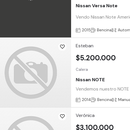
Nissan Versa Note
Vendo Nissan Note Americ
2015
Bencina
Autom
Esteban
$5.200.000
Calera
Nissan NOTE
Vendemos nuestro NOTE 20
2014
Bencina
Manua
Verónica
$3.100.000