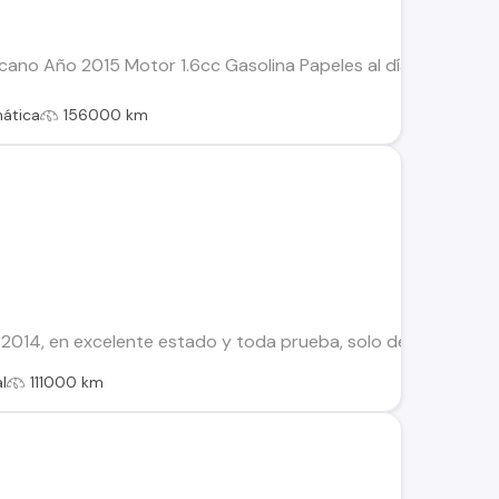
ano Año 2015 Motor 1.6cc Gasolina Papeles al día Aire acond
ática
156000 km
14, en excelente estado y toda prueba, solo detalles estétic
l
111000 km