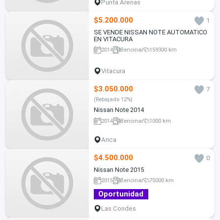
Punta Arenas
$5.200.000
1
SE VENDE NISSAN NOTE AUTOMATICO
EN VITACURA
2014
Bencina
159300 km
Vitacura
$3.050.000
7
(Rebajado 12%)
Nissan Note 2014
2014
Bencina
1000 km
Arica
$4.500.000
0
Nissan Note 2015
2015
Bencina
75000 km
Oportunidad
Las Condes