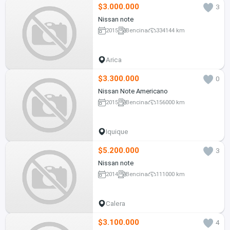
$3.000.000
3
Nissan note
2015
Bencina
334144 km
Arica
$3.300.000
0
Nissan Note Americano
2015
Bencina
156000 km
Iquique
$5.200.000
3
Nissan note
2014
Bencina
111000 km
Calera
$3.100.000
4