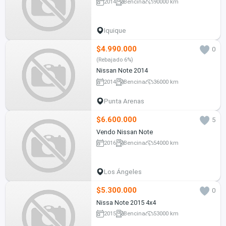
2014
Bencina
90000 km
Iquique
$4.990.000
0
(Rebajado 6%)
Nissan Note 2014
2014
Bencina
36000 km
Punta Arenas
$6.600.000
5
Vendo Nissan Note
2016
Bencina
54000 km
Los Ángeles
$5.300.000
0
Nissa Note 2015 4x4
2015
Bencina
53000 km