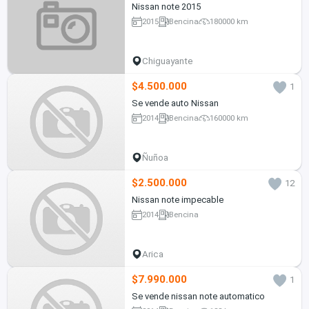
Nissan note 2015
2015
Bencina
180000 km
Chiguayante
$4.500.000
1
Se vende auto Nissan
2014
Bencina
160000 km
Ñuñoa
$2.500.000
12
Nissan note impecable
2014
Bencina
Arica
$7.990.000
1
Se vende nissan note automatico