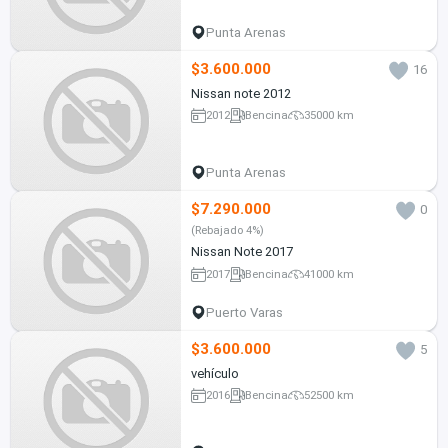
Punta Arenas
$3.600.000
16
Nissan note 2012
2012
Bencina
35000 km
Punta Arenas
$7.290.000
0
(Rebajado 4%)
Nissan Note 2017
2017
Bencina
41000 km
Puerto Varas
$3.600.000
5
vehículo
2016
Bencina
52500 km