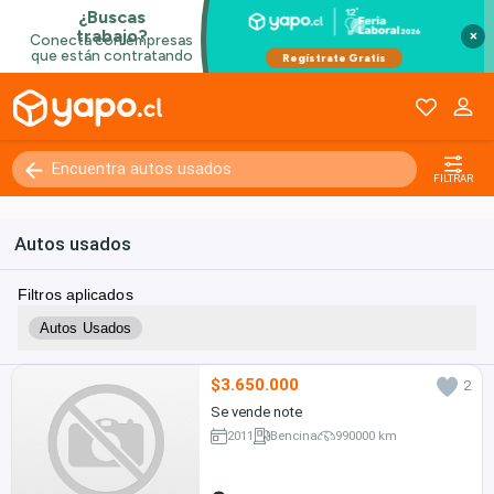
×
FILTRAR
Autos usados
Filtros aplicados
Autos Usados
$3.650.000
2
Se vende note
2011
Bencina
990000 km