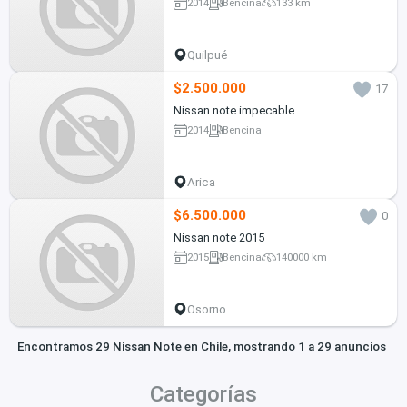
2014
Bencina
133 km
Quilpué
$2.500.000
17
Nissan note impecable
2014
Bencina
Arica
$6.500.000
0
Nissan note 2015
2015
Bencina
140000 km
Osorno
Encontramos 29 Nissan Note en Chile, mostrando 1 a 29 anuncios
Categorías