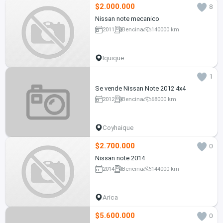
$2.000.000
8
Nissan note mecanico
2011
Bencina
140000 km
Iquique
1
Se vende Nissan Note 2012 4x4
2012
Bencina
68000 km
Coyhaique
$2.700.000
0
Nissan note 2014
2014
Bencina
144000 km
Arica
$5.600.000
0