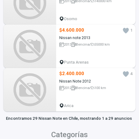
2015
Bencina
140000 km
Osorno
$4.600.000
1
Nissan note 2013
2013
Bencina
55000 km
Punta Arenas
$2.400.000
4
Nissan Note 2012
2012
Bencina
100 km
Arica
Encontramos 29 Nissan Note en Chile, mostrando 1 a 29 anuncios
Categorías