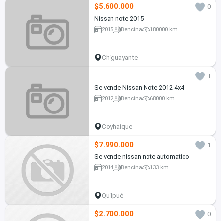
$5.600.000
0
Nissan note 2015
2015
Bencina
180000 km
Chiguayante
1
Se vende Nissan Note 2012 4x4
2012
Bencina
68000 km
Coyhaique
$7.990.000
1
Se vende nissan note automatico
2014
Bencina
133 km
Quilpué
$2.700.000
0