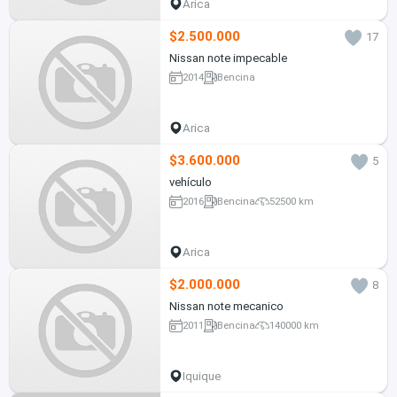
Arica
$2.500.000
17
Nissan note impecable
2014
Bencina
Arica
$3.600.000
5
vehículo
2016
Bencina
52500 km
Arica
$2.000.000
8
Nissan note mecanico
2011
Bencina
140000 km
Iquique