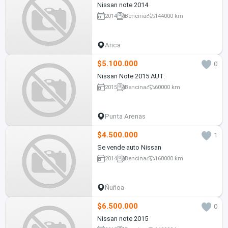
Nissan note 2014
2014
Bencina
144000 km
Arica
$5.100.000
0
Nissan Note 2015 AUT.
2015
Bencina
60000 km
Punta Arenas
$4.500.000
1
Se vende auto Nissan
2014
Bencina
160000 km
Ñuñoa
$6.500.000
0
Nissan note 2015