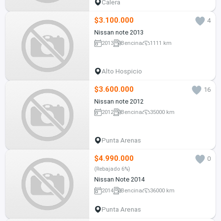
Calera
$3.100.000
4
Nissan note 2013
2013
Bencina
1111 km
Alto Hospicio
$3.600.000
16
Nissan note 2012
2012
Bencina
35000 km
Punta Arenas
$4.990.000
0
(Rebajado 6%)
Nissan Note 2014
2014
Bencina
36000 km
Punta Arenas