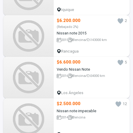
Iquique
$6.200.000
2
(Rebajado 2%)
Nissan note 2015
2015
Bencina
143000 km
Rancagua
$6.600.000
5
Vendo Nissan Note
2016
Bencina
54000 km
Los Ángeles
$2.500.000
12
Nissan note impecable
2014
Bencina