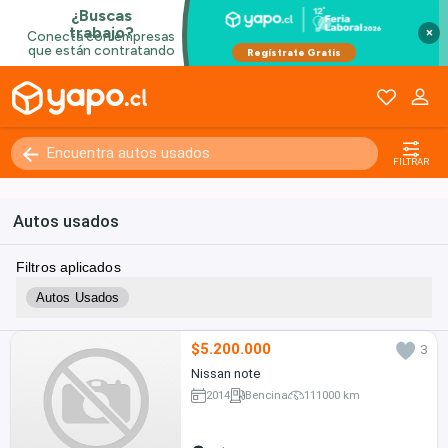
×
FILTRAR
Autos usados
Filtros aplicados
Autos Usados
$5.200.000
3
Nissan note
2014
Bencina
111000 km