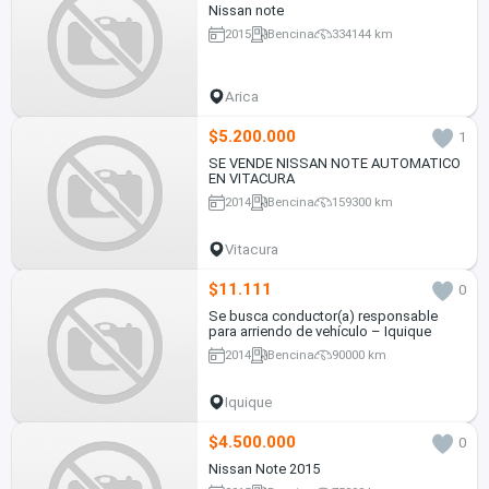
Nissan note
2015
Bencina
334144 km
Arica
$5.200.000
1
SE VENDE NISSAN NOTE AUTOMATICO
EN VITACURA
2014
Bencina
159300 km
Vitacura
$11.111
0
Se busca conductor(a) responsable
para arriendo de vehículo – Iquique
2014
Bencina
90000 km
Iquique
$4.500.000
0
Nissan Note 2015