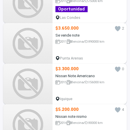
2015
Bencina
75000 km
Oportunidad
Las Condes
$3.650.000
2
Se vende note
2011
Bencina
990000 km
Punta Arenas
$3.300.000
0
Nissan Note Americano
2015
Bencina
156000 km
Iquique
$5.200.000
4
Nissan note nismo
2014
Bencina
90000 km