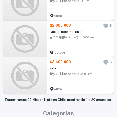
2012
Bencina
100 km
Arica
$2.000.000
8
Nissan note mecanico
2011
Bencina
140000 km
Iquique
$3.600.000
5
vehículo
2016
Bencina
52500 km
Arica
Encontramos 29 Nissan Note en Chile, mostrando 1 a 29 anuncios
Categorías