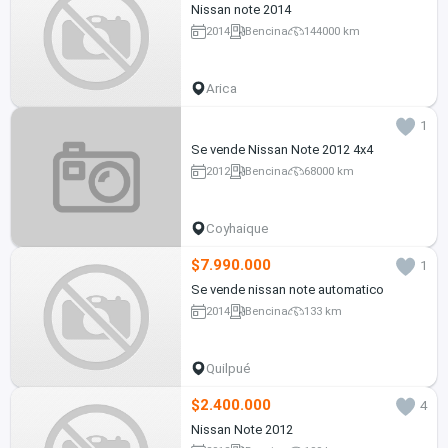
Nissan note 2014
2014
Bencina
144000 km
Arica
1
Se vende Nissan Note 2012 4x4
2012
Bencina
68000 km
Coyhaique
$7.990.000
1
Se vende nissan note automatico
2014
Bencina
133 km
Quilpué
$2.400.000
4
Nissan Note 2012