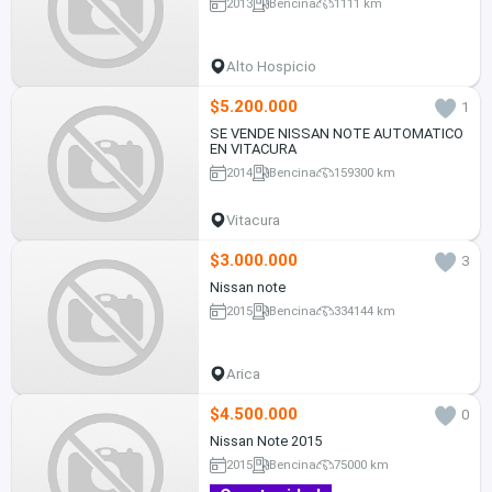
2013
Bencina
1111 km
Alto Hospicio
$5.200.000
1
SE VENDE NISSAN NOTE AUTOMATICO
EN VITACURA
2014
Bencina
159300 km
Vitacura
$3.000.000
3
Nissan note
2015
Bencina
334144 km
Arica
$4.500.000
0
Nissan Note 2015
2015
Bencina
75000 km