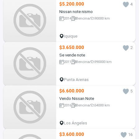
$5.200.000
4
Nissan note nismo
2014
Bencina
90000 km
Iquique
$3.650.000
2
Se vende note
2011
Bencina
990000 km
Punta Arenas
$6.600.000
5
Vendo Nissan Note
2016
Bencina
54000 km
Los Ángeles
$3.600.000
16