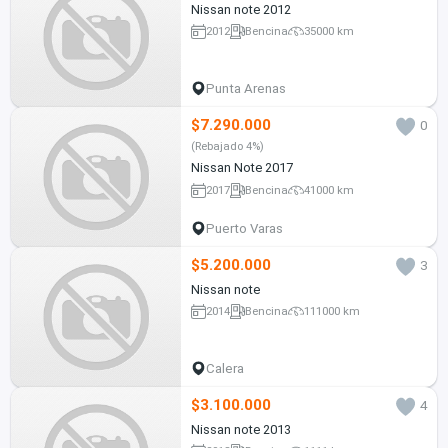
Nissan note 2012
2012
Bencina
35000 km
Punta Arenas
$7.290.000
0
(Rebajado 4%)
Nissan Note 2017
2017
Bencina
41000 km
Puerto Varas
$5.200.000
3
Nissan note
2014
Bencina
111000 km
Calera
$3.100.000
4
Nissan note 2013