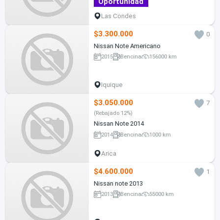
Oportunidad
Las Condes
$3.300.000
0
Nissan Note Americano
2015
Bencina
156000 km
Iquique
$3.050.000
7
(Rebajado 12%)
Nissan Note 2014
2014
Bencina
1000 km
Arica
$4.600.000
1
Nissan note 2013
2013
Bencina
55000 km