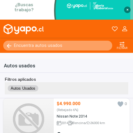
×
FILTRAR
Autos usados
Filtros aplicados
Autos Usados
$4.990.000
0
(Rebajado 6%)
Nissan Note 2014
2014
Bencina
36000 km