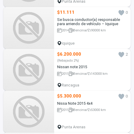
Punta Arenas
$11.111
0
Se busca conductor(a) responsable
para arriendo de vehículo – Iquique
2014
Bencina
90000 km
Iquique
$6.200.000
2
(Rebajado 2%)
Nissan note 2015
2015
Bencina
143000 km
Rancagua
$5.300.000
0
Nissa Note 2015 4x4
2015
Bencina
53000 km
Punta Arenas