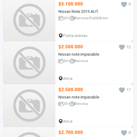
$5.100.000
0
Nissan Note 2015 AUT.
2015
Bencina
60000 km
Punta Arenas
$2.500.000
12
Nissan note impecable
2014
Bencina
Arica
$2.500.000
17
Nissan note impecable
2014
Bencina
Arica
$2.700.000
0