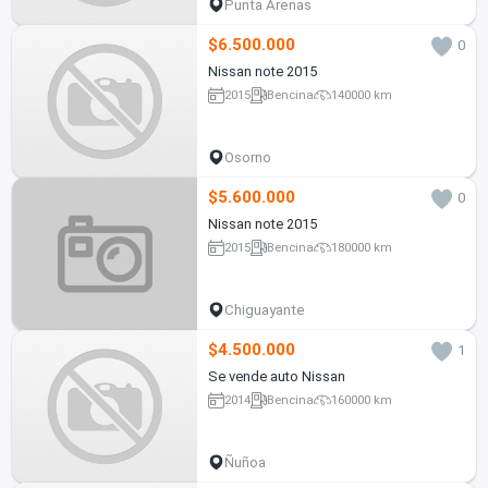
Punta Arenas
$6.500.000
0
Nissan note 2015
2015
Bencina
140000 km
Osorno
$5.600.000
0
Nissan note 2015
2015
Bencina
180000 km
Chiguayante
$4.500.000
1
Se vende auto Nissan
2014
Bencina
160000 km
Ñuñoa