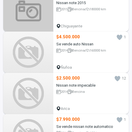
Nissan note 2015
2015
Bencina
180000 km
Chiguayante
$4.500.000
1
Se vende auto Nissan
2014
Bencina
160000 km
Ñuñoa
$2.500.000
12
Nissan note impecable
2014
Bencina
Arica
$7.990.000
1
Se vende nissan note automatico