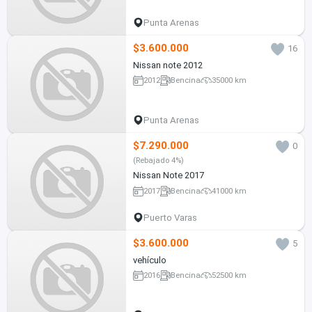
Punta Arenas
$3.600.000
16
Nissan note 2012
2012
Bencina
35000 km
Punta Arenas
$7.290.000
0
(Rebajado 4%)
Nissan Note 2017
2017
Bencina
41000 km
Puerto Varas
$3.600.000
5
vehículo
2016
Bencina
52500 km