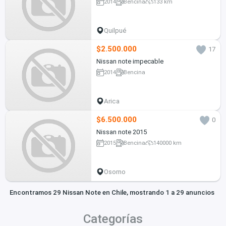
2014
Bencina
133 km
Quilpué
$2.500.000
17
Nissan note impecable
2014
Bencina
Arica
$6.500.000
0
Nissan note 2015
2015
Bencina
140000 km
Osorno
Encontramos 29 Nissan Note en Chile, mostrando 1 a 29 anuncios
Categorías