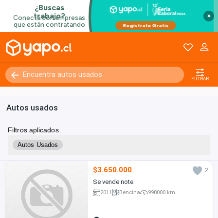
×
FILTRAR
Autos usados
Filtros aplicados
Autos Usados
$3.650.000
2
Se vende note
2011
Bencina
990000 km