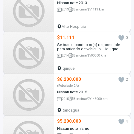
Nissan note 2013
2013
Bencina
1111 km
Alto Hospicio
$11.111
0
Se busca conductor(a) responsable
para arriendo de vehículo – Iquique
2014
Bencina
90000 km
Iquique
$6.200.000
2
(Rebajado 2%)
Nissan note 2015
2015
Bencina
143000 km
Rancagua
$5.200.000
4
Nissan note nismo