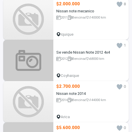
$2.000.000
8
Nissan note mecanico
2011
Bencina
140000 km
Iquique
1
Se vende Nissan Note 2012 4x4
2012
Bencina
68000 km
Coyhaique
$2.700.000
0
Nissan note 2014
2014
Bencina
144000 km
Arica
$5.600.000
0