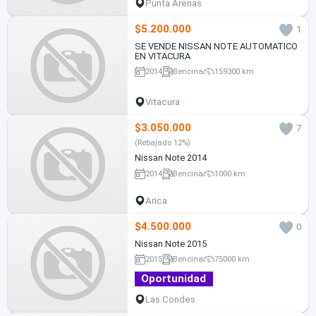
Punta Arenas
$5.200.000
1
SE VENDE NISSAN NOTE AUTOMATICO
EN VITACURA
2014
Bencina
159300 km
Vitacura
$3.050.000
7
(Rebajado 12%)
Nissan Note 2014
2014
Bencina
1000 km
Arica
$4.500.000
0
Nissan Note 2015
2015
Bencina
75000 km
Oportunidad
Las Condes