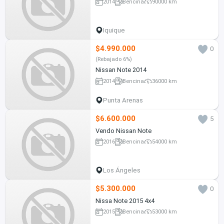
2014
Bencina
90000 km
Iquique
$4.990.000
0
(Rebajado 6%)
Nissan Note 2014
2014
Bencina
36000 km
Punta Arenas
$6.600.000
5
Vendo Nissan Note
2016
Bencina
54000 km
Los Ángeles
$5.300.000
0
Nissa Note 2015 4x4
2015
Bencina
53000 km