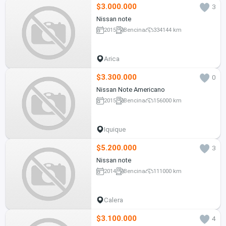
$3.000.000
3
Nissan note
2015
Bencina
334144 km
Arica
$3.300.000
0
Nissan Note Americano
2015
Bencina
156000 km
Iquique
$5.200.000
3
Nissan note
2014
Bencina
111000 km
Calera
$3.100.000
4