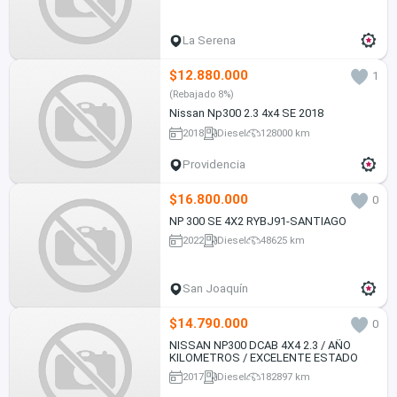
La Serena
$12.880.000
1
(Rebajado 8%)
Nissan Np300 2.3 4x4 SE 2018
2018
Diesel
128000 km
Providencia
$16.800.000
0
NP 300 SE 4X2 RYBJ91-SANTIAGO
2022
Diesel
48625 km
San Joaquín
$14.790.000
0
NISSAN NP300 DCAB 4X4 2.3 / AÑO
KILOMETROS / EXCELENTE ESTADO
2017
Diesel
182897 km