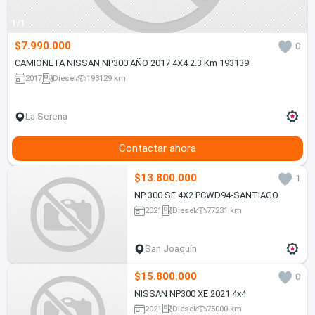
1/1
$7.990.000
0
CAMIONETA NISSAN NP300 AÑO 2017 4X4 2.3 Km 193139
2017
Diesel
193129 km
La Serena
Contactar ahora
$13.800.000
1
NP 300 SE 4X2 PCWD94-SANTIAGO
2021
Diesel
77231 km
San Joaquín
$15.800.000
0
NISSAN NP300 XE 2021 4x4
2021
Diesel
75000 km