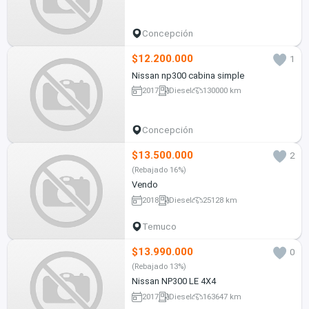
Concepción
$12.200.000
1
Nissan np300 cabina simple
2017
Diesel
130000 km
Concepción
$13.500.000
2
(Rebajado 16%)
Vendo
2018
Diesel
25128 km
Temuco
$13.990.000
0
(Rebajado 13%)
Nissan NP300 LE 4X4
2017
Diesel
163647 km