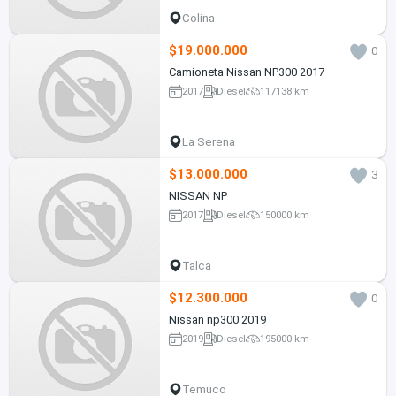
Colina
$19.000.000
0
Camioneta Nissan NP300 2017
2017
Diesel
117138 km
La Serena
$13.000.000
3
NISSAN NP
2017
Diesel
150000 km
Talca
$12.300.000
0
Nissan np300 2019
2019
Diesel
195000 km
Temuco