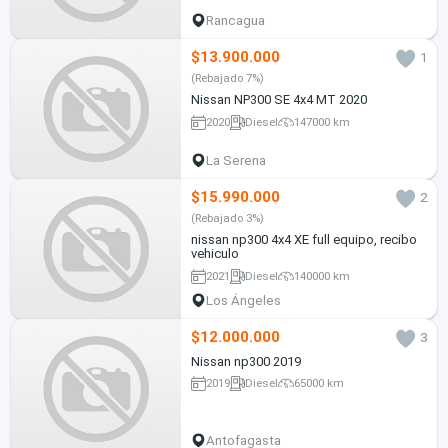
Rancagua
$13.900.000
1
(Rebajado 7%)
Nissan NP300 SE 4x4 MT 2020
2020
Diesel
147000 km
La Serena
$15.990.000
2
(Rebajado 3%)
nissan np300 4x4 XE full equipo, recibo
vehiculo
2021
Diesel
140000 km
Los Ángeles
$12.000.000
3
Nissan np300 2019
2019
Diesel
65000 km
Antofagasta