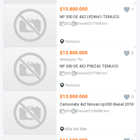
$15.800.000
1
NP 300 SE 4X2 LYDW61-TEMUCO
2022
Diesel
77508 km
Temuco
$13.800.000
2
(Rebajado 7%)
NP 300 SE 4X2 PYBZ42-TEMUCO
2021
Diesel
77902 km
Temuco
$13.000.000
0
Camioneta 4x2 Nissan np300 diesel 2018
2018
Diesel
182000 km
Viña del Mar