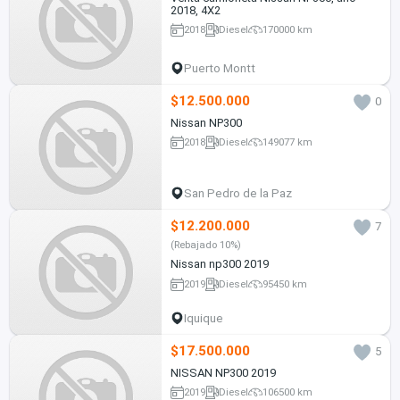
2018, 4X2
2018
Diesel
170000 km
Puerto Montt
$12.500.000
0
Nissan NP300
2018
Diesel
149077 km
San Pedro de la Paz
$12.200.000
7
(Rebajado 10%)
Nissan np300 2019
2019
Diesel
95450 km
Iquique
$17.500.000
5
NISSAN NP300 2019
2019
Diesel
106500 km