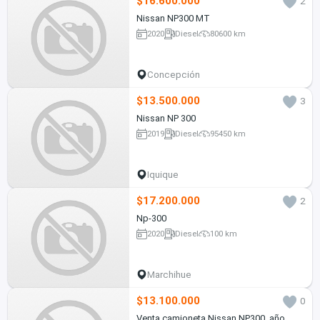
$16.600.000
2
Nissan NP300 MT
2020
Diesel
80600 km
Concepción
$13.500.000
3
Nissan NP 300
2019
Diesel
95450 km
Iquique
$17.200.000
2
Np-300
2020
Diesel
100 km
Marchihue
$13.100.000
0
Venta camioneta Nissan NP300, año