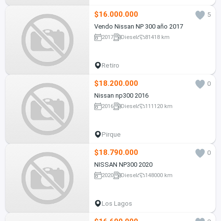
$16.000.000
5
Vendo Nissan NP 300 año 2017
2017
Diesel
81418 km
Retiro
$18.200.000
0
Nissan np300 2016
2016
Diesel
111120 km
Pirque
$18.790.000
0
NISSAN NP300 2020
2020
Diesel
148000 km
Los Lagos