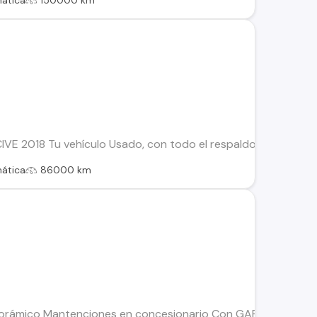
ática
150000 km
E 2018 Tu vehículo Usado, con todo el respaldo de Kovacs: Es
ática
86000 km
mico Mantenciones en concesionario Con GARANTÍA 2 copias 