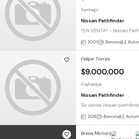
Santiago
Nissan Pathfinder
*EN VENTA* - Nissan Path
2005
Bencina
Auto
Felipe Torres
$9.000.000
Coyhaique
Nissan Pathfinder
Se vende nissan pathfinde
2016
Bencina
Autom
Bremi Motors