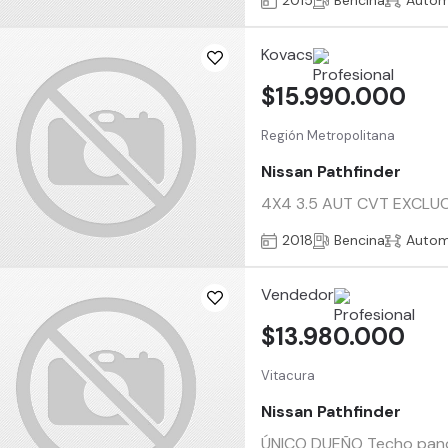
2015
Bencina
Autom
Kovacs
$15.990.000
Región Metropolitana
Nissan Pathfinder
4X4 3.5 AUT CVT EXCLUCIV
2018
Bencina
Autom
Vendedor
$13.980.000
Vitacura
Nissan Pathfinder
ÚNICO DUEÑO Techo panorá