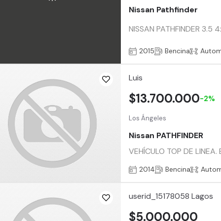
Nissan Pathfinder
NISSAN PATHFINDER 3.5 4x4
2015
Bencina
Autom
Luis
$13.700.000
-2%
Los Ángeles
Nissan PATHFINDER
VEHÍCULO TOP DE LINEA. En
2014
Bencina
Autom
userid_15178058 Lagos
$5.000.000