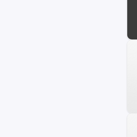
240 C
Frontier
Maxima
NV
Primera
Serena
Versa Note