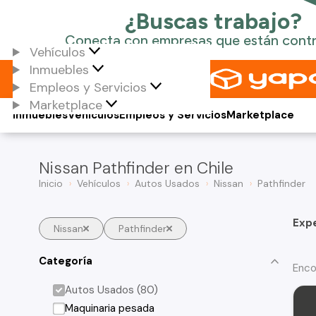
Vehículos
Inmuebles
Empleos y Servicios
Marketplace
Inmuebles
Vehículos
Empleos y Servicios
Marketplace
Nissan Pathfinder en Chile
Inicio
Vehículos
Autos Usados
Nissan
Pathfinder
Exp
Nissan
Pathfinder
Categoría
Enco
Autos Usados (80)
Maquinaria pesada