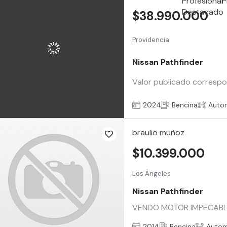
$38.990.000
Providencia
Nissan Pathfinder
Valor publicado correspo
2024
Bencina
Auto
braulio muñoz
$10.399.000
Los Ángeles
Nissan Pathfinder
VENDO MOTOR IMPECABLE 
2014
Bencina
Autom