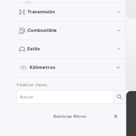
Versa
Transmisión
Kicks
Terrano
Combustible
Sentra
March
Estilo
Murano
Tiida
Kilómetros
Note
Palabras claves
ALTIMA
D22
350Z
Reiniciar filtros
Juke
Platina