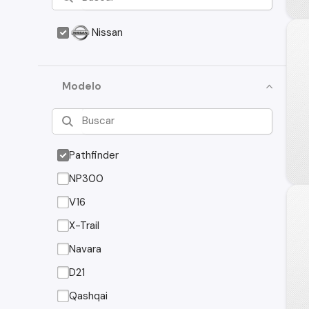
Nissan
Modelo
Pathfinder
NP300
V16
X-Trail
Navara
D21
Qashqai