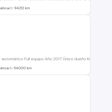
ática
94212 km
r automático Full equipo Año 2017 Único dueño Km: 114.XXX E
ática
114000 km