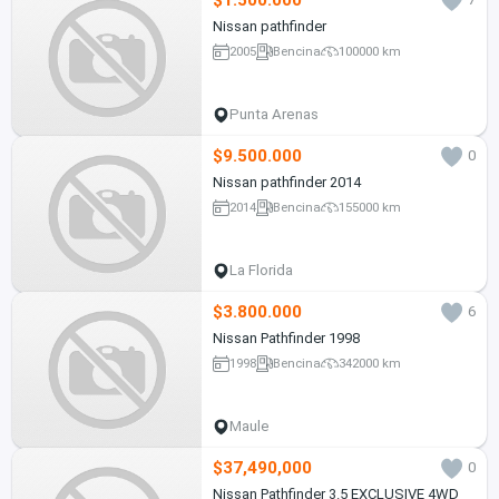
Nissan pathfinder
2005
Bencina
100000 km
Punta Arenas
$9.500.000
0
Nissan pathfinder 2014
2014
Bencina
155000 km
La Florida
$3.800.000
6
Nissan Pathfinder 1998
1998
Bencina
342000 km
Maule
$37,490,000
0
Nissan Pathfinder 3.5 EXCLUSIVE 4WD