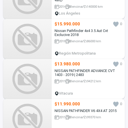
4WD
2014
Bencina
140000 km
Los Ángeles
$15.990.000
0
Nissan Pathfinder 4x4 3.5 Aut Cvt
Exclucive 2018
2018
Bencina
86000 km
Región Metropolitana
$13.980.000
0
NISSAN PATHFINDER ADVANCE CVT
1403 - 2019 | 2483
2019
Bencina
94212 km
Vitacura
$11.990.000
0
NISSAN PATHFINDER V6 4X4 AT 2015
2015
Bencina
99370 km