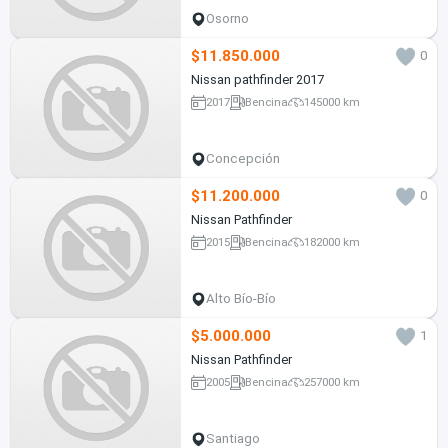
Osorno
$11.850.000
0
Nissan pathfinder 2017
2017
Bencina
145000 km
Concepción
$11.200.000
0
Nissan Pathfinder
2015
Bencina
182000 km
Alto Bío-Bío
$5.000.000
1
Nissan Pathfinder
2005
Bencina
257000 km
Santiago