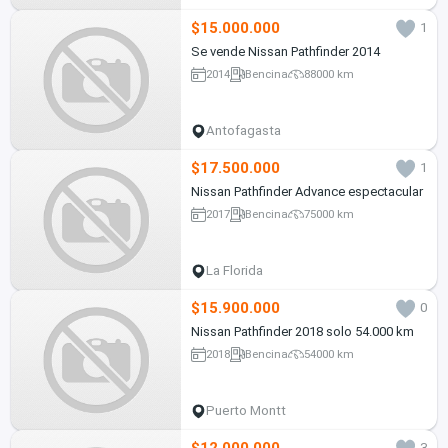
$15.000.000
1
Se vende Nissan Pathfinder 2014
2014
Bencina
88000 km
Antofagasta
$17.500.000
1
Nissan Pathfinder Advance espectacular
2017
Bencina
75000 km
La Florida
$15.900.000
0
Nissan Pathfinder 2018 solo 54.000 km
2018
Bencina
54000 km
Puerto Montt
$12.000.000
3