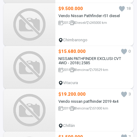
$9.500.000
18
Vendo Nissan Pathfinder r51 diesel
2012
Diesel
245000 km
Chimbarongo
$15.680.000
0
NISSAN PATHFINDER EXCLUSI CVT
4WD - 2018 | 2585
2018
Bencina
70529 km
Vitacura
$19.200.000
3
Vendo nissan patfhinder 2019 4x4
2019
Bencina
51000 km
Chillán
$1.500.000
7