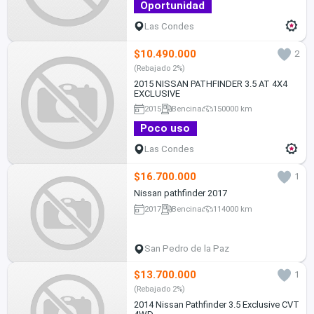
Oportunidad
Las Condes
$10.490.000
2
(Rebajado 2%)
2015 NISSAN PATHFINDER 3.5 AT 4X4
EXCLUSIVE
2015
Bencina
150000 km
Poco uso
Las Condes
$16.700.000
1
Nissan pathfinder 2017
2017
Bencina
114000 km
San Pedro de la Paz
$13.700.000
1
(Rebajado 2%)
2014 Nissan Pathfinder 3.5 Exclusive CVT