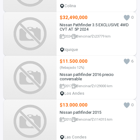
Colina
$32,490,000
0
Nissan Pathfinder 3.5 EXCLUSIVE 4WD
CVT AT 5P 2024
2024
Bencina
23779 km
Iquique
$11.500.000
6
(Rebajado 12%)
Nissan pathfinder 2016 precio
conversable
2017
Bencina
129000 km
Los Andes
$13.000.000
0
Nissan pathfinder 2015
2015
Bencina
114315 km
Las Condes