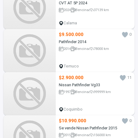
CVT AT 5P 2024
2024
Bencina
37139 km
Calama
$9.500.000
0
Pathfinder 2014
2014
Bencina
78000 km
Temuco
$2.900.000
11
Nissan Pathfinder Vg33
1997
Bencina
999999 km
Coquimbo
$10.990.000
0
Se vende Nissan Pathfinder 2015
2015
Bencina
156000 km