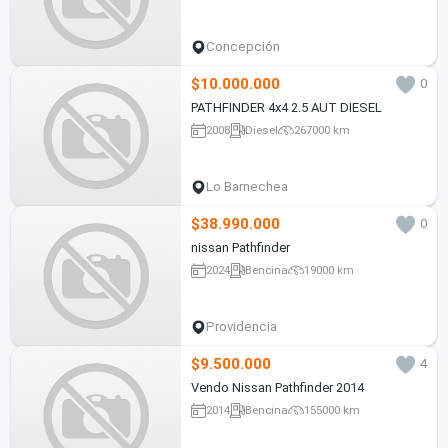
Concepción
$10.000.000
0
PATHFINDER 4x4 2.5 AUT DIESEL
2008
Diesel
267000 km
Lo Barnechea
$38.990.000
0
nissan Pathfinder
2024
Bencina
19000 km
Providencia
$9.500.000
4
Vendo Nissan Pathfinder 2014
2014
Bencina
155000 km