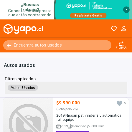
×
FILTRAR
Autos usados
Filtros aplicados
Autos Usados
$9.990.000
5
(Rebajado 2%)
2019 Nissan pathfinder 3.5 automatica
full equipo
2019
Bencina
80000 km