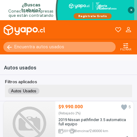
×
FILTRAR
Autos usados
Filtros aplicados
Autos Usados
$9.990.000
5
(Rebajado 2%)
2019 Nissan pathfinder 3.5 automatica
full equipo
2019
Bencina
80000 km