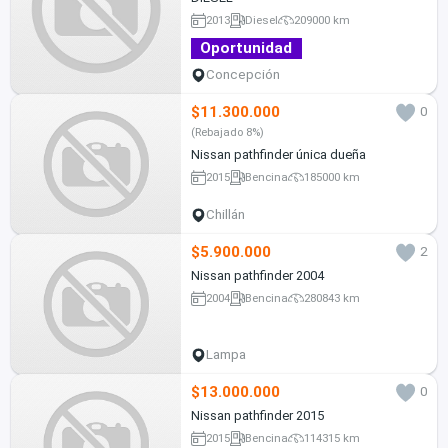
2013
Diesel
209000 km
Oportunidad
Concepción
$11.300.000
0
(Rebajado 8%)
Nissan pathfinder única dueña
2015
Bencina
185000 km
Chillán
$5.900.000
2
Nissan pathfinder 2004
2004
Bencina
280843 km
Lampa
$13.000.000
0
Nissan pathfinder 2015
2015
Bencina
114315 km