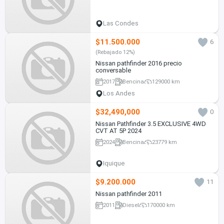
Las Condes
$11.500.000
6
(Rebajado 12%)
Nissan pathfinder 2016 precio
conversable
2017
Bencina
129000 km
Los Andes
$32,490,000
0
Nissan Pathfinder 3.5 EXCLUSIVE 4WD
CVT AT 5P 2024
2024
Bencina
23779 km
Iquique
$9.200.000
11
Nissan pathfinder 2011
2011
Diesel
170000 km