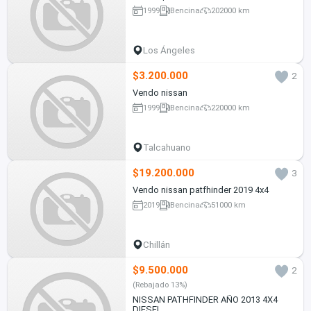
1999
Bencina
202000 km
Los Ángeles
$3.200.000
2
Vendo nissan
1999
Bencina
220000 km
Talcahuano
$19.200.000
3
Vendo nissan patfhinder 2019 4x4
2019
Bencina
51000 km
Chillán
$9.500.000
2
(Rebajado 13%)
NISSAN PATHFINDER AÑO 2013 4X4
DIESEL