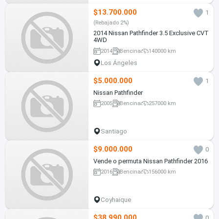
$13.700.000
1
(Rebajado 2%)
2014 Nissan Pathfinder 3.5 Exclusive CVT
4WD
2014
Bencina
140000 km
Los Ángeles
$5.000.000
1
Nissan Pathfinder
2005
Bencina
257000 km
Santiago
$9.000.000
0
Vende o permuta Nissan Pathfinder 2016
2016
Bencina
156000 km
Coyhaique
$38.990.000
0