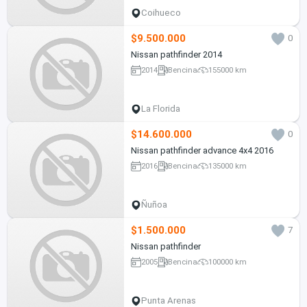
Coihueco
$9.500.000
0
Nissan pathfinder 2014
2014
Bencina
155000 km
La Florida
$14.600.000
0
Nissan pathfinder advance 4x4 2016
2016
Bencina
135000 km
Ñuñoa
$1.500.000
7
Nissan pathfinder
2005
Bencina
100000 km
Punta Arenas