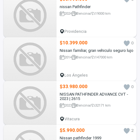
nissan Pathfinder
2024
Bencina
19000 km
Providencia
$10.399.000
0
Nissan familiar, gran vehiculo seguro lujo
2014
Bencina
147000 km
Los Ángeles
$33.980.000
0
NISSAN PATHFINDER ADVANCE CVT -
2023 | 2615
2023
Bencina
32171 km
Vitacura
$5.990.000
2
Nissan pathfinder 1999