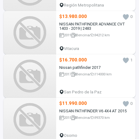
Región Metropolitana
$13.980.000
0
NISSAN PATHFINDER ADVANCE CVT
1403 - 2019 | 2483
2019
Bencina
94212 km
Vitacura
$16.700.000
1
Nissan pathfinder 2017
2017
Bencina
114000 km
San Pedro de la Paz
$11.990.000
0
NISSAN PATHFINDER V6 4X4 AT 2015
2015
Bencina
99370 km
Osorno