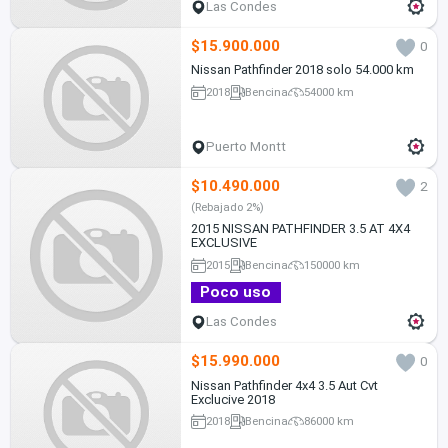
Las Condes
$15.900.000
0
Nissan Pathfinder 2018 solo 54.000 km
2018
Bencina
54000 km
Puerto Montt
$10.490.000
2
(Rebajado 2%)
2015 NISSAN PATHFINDER 3.5 AT 4X4
EXCLUSIVE
2015
Bencina
150000 km
Poco uso
Las Condes
$15.990.000
0
Nissan Pathfinder 4x4 3.5 Aut Cvt
Exclucive 2018
2018
Bencina
86000 km