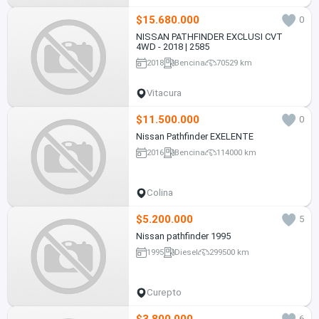
$15.680.000
0
NISSAN PATHFINDER EXCLUSI CVT
4WD - 2018 | 2585
2018
Bencina
70529 km
Vitacura
$11.500.000
0
Nissan Pathfinder EXELENTE
2016
Bencina
114000 km
Colina
$5.200.000
5
Nissan pathfinder 1995
1995
Diesel
299500 km
Curepto
$3.800.000
6