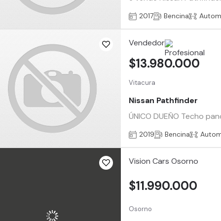
2017
Bencina
Autom
Vendedor
$13.980.000
Vitacura
Nissan Pathfinder
ÚNICO DUEÑO Techo panorá
2019
Bencina
Autom
Vision Cars Osorno
$11.990.000
Osorno