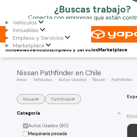
Vehículos
Inmuebles
Empleos y Servicios
Marketplace
Inmuebles
Vehículos
Empleos y Servicios
Marketplace
Nissan Pathfinder en Chile
Inicio
Vehículos
Autos Usados
Nissan
Pathfinder
Exp
Nissan
Pathfinder
Categoría
Enco
Autos Usados (80)
Maquinaria pesada