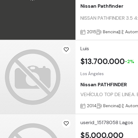
Nissan Pathfinder
NISSAN PATHFINDER 3.5 4x4
2015
Bencina
Autom
Luis
$13.700.000
-2%
Los Ángeles
Nissan PATHFINDER
VEHÍCULO TOP DE LINEA. En
2014
Bencina
Autom
userid_15178058 Lagos
$5.000.000