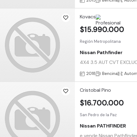
2015
Bencina
Autom
Kovacs
$15.990.000
Región Metropolitana
Nissan Pathfinder
4X4 3.5 AUT CVT EXCLUCIV
2018
Bencina
Autom
Cristobal Pino
$16.700.000
San Pedro de la Paz
Nissan PATHFINDER
e vende Nissan Pathfinde