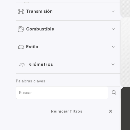
Versa
Transmisión
Kicks
Terrano
Combustible
Sentra
March
Estilo
Murano
Tiida
Kilómetros
Note
Palabras claves
ALTIMA
D22
350Z
Reiniciar filtros
Juke
Platina