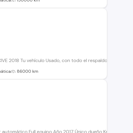
ática
150000 km
E 2018 Tu vehículo Usado, con todo el respaldo de Kovacs: Es
ática
86000 km
r automático Full equipo Año 2017 Único dueño Km: 114.XXX E