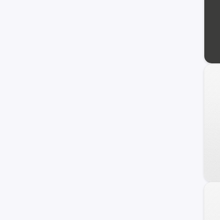
240 C
Frontier
Maxima
NV
Primera
Serena
Versa Note