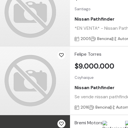
Santiago
Nissan Pathfinder
*EN VENTA* - Nissan Path
2005
Bencina
Auto
Felipe Torres
$9.000.000
Coyhaique
Nissan Pathfinder
Se vende nissan pathfinde
2016
Bencina
Autom
Bremi Motors