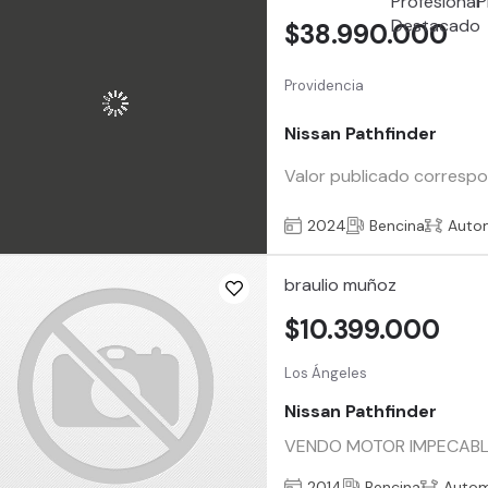
$38.990.000
Providencia
Nissan Pathfinder
Valor publicado correspo
2024
Bencina
Auto
braulio muñoz
$10.399.000
Los Ángeles
Nissan Pathfinder
VENDO MOTOR IMPECABLE 
2014
Bencina
Autom