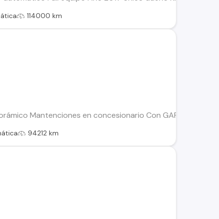
ática
114000 km
mico Mantenciones en concesionario Con GARANTÍA 2 copias 
ática
94212 km