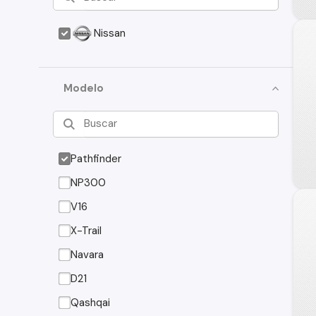
Nissan
Modelo
Pathfinder
NP300
V16
X-Trail
Navara
D21
Qashqai