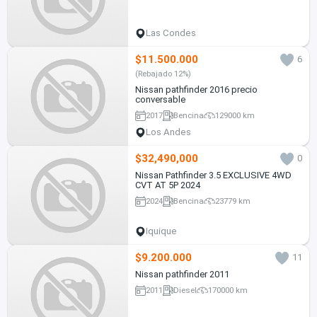
Las Condes
$11.500.000
6
(Rebajado 12%)
Nissan pathfinder 2016 precio
conversable
2017
Bencina
129000 km
Los Andes
$32,490,000
0
Nissan Pathfinder 3.5 EXCLUSIVE 4WD
CVT AT 5P 2024
2024
Bencina
23779 km
Iquique
$9.200.000
11
Nissan pathfinder 2011
2011
Diesel
170000 km