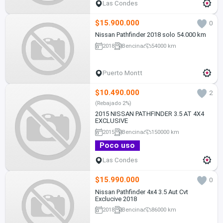
Las Condes
$15.900.000
0
Nissan Pathfinder 2018 solo 54.000 km
2018
Bencina
54000 km
Puerto Montt
$10.490.000
2
(Rebajado 2%)
2015 NISSAN PATHFINDER 3.5 AT 4X4
EXCLUSIVE
2015
Bencina
150000 km
Poco uso
Las Condes
$15.990.000
0
Nissan Pathfinder 4x4 3.5 Aut Cvt
Exclucive 2018
2018
Bencina
86000 km