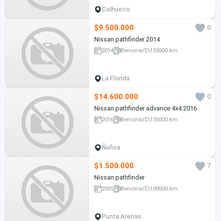
Coihueco
$9.500.000
0
Nissan pathfinder 2014
2014
Bencina
155000 km
La Florida
$14.600.000
0
Nissan pathfinder advance 4x4 2016
2016
Bencina
135000 km
Ñuñoa
$1.500.000
7
Nissan pathfinder
2005
Bencina
100000 km
Punta Arenas