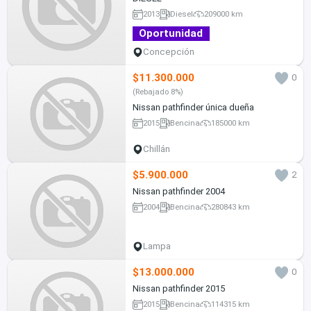
2013
Diesel
209000 km
Oportunidad
Concepción
$11.300.000
0
(Rebajado 8%)
Nissan pathfinder única dueña
2015
Bencina
185000 km
Chillán
$5.900.000
2
Nissan pathfinder 2004
2004
Bencina
280843 km
Lampa
$13.000.000
0
Nissan pathfinder 2015
2015
Bencina
114315 km