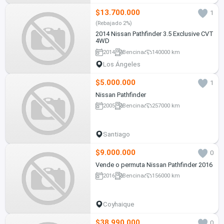
$13.700.000
1
(Rebajado 2%)
2014 Nissan Pathfinder 3.5 Exclusive CVT
4WD
2014
Bencina
140000 km
Los Ángeles
$5.000.000
1
Nissan Pathfinder
2005
Bencina
257000 km
Santiago
$9.000.000
0
Vende o permuta Nissan Pathfinder 2016
2016
Bencina
156000 km
Coyhaique
$38.990.000
0