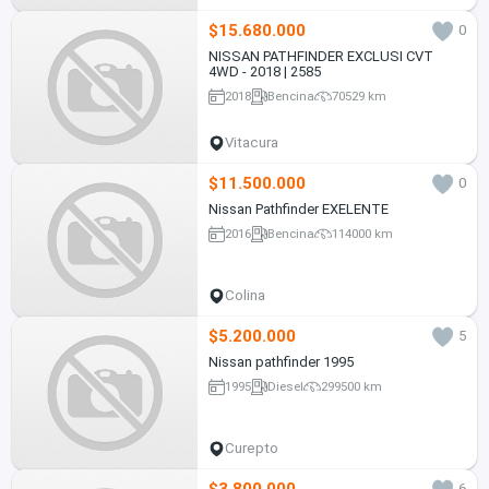
$15.680.000
0
NISSAN PATHFINDER EXCLUSI CVT
4WD - 2018 | 2585
2018
Bencina
70529 km
Vitacura
$11.500.000
0
Nissan Pathfinder EXELENTE
2016
Bencina
114000 km
Colina
$5.200.000
5
Nissan pathfinder 1995
1995
Diesel
299500 km
Curepto
$3.800.000
6