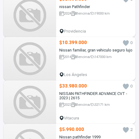
nissan Pathfinder
2024
Bencina
19000 km
Providencia
$10.399.000
0
Nissan familiar, gran vehiculo seguro lujo
2014
Bencina
147000 km
Los Ángeles
$33.980.000
0
NISSAN PATHFINDER ADVANCE CVT -
2023 | 2615
2023
Bencina
32171 km
Vitacura
$5.990.000
2
Nissan pathfinder 1999