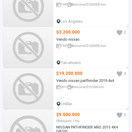
1999
Bencina
202000 km
Los Ángeles
$3.200.000
2
Vendo nissan
1999
Bencina
220000 km
Talcahuano
$19.200.000
3
Vendo nissan patfhinder 2019 4x4
2019
Bencina
51000 km
Chillán
$9.500.000
2
(Rebajado 13%)
NISSAN PATHFINDER AÑO 2013 4X4
DIESEL