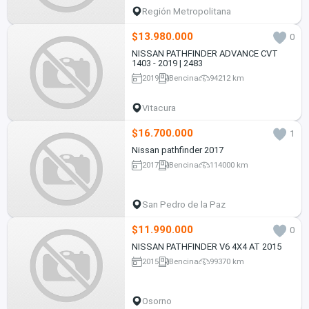
Región Metropolitana
$13.980.000
0
NISSAN PATHFINDER ADVANCE CVT
1403 - 2019 | 2483
2019
Bencina
94212 km
Vitacura
$16.700.000
1
Nissan pathfinder 2017
2017
Bencina
114000 km
San Pedro de la Paz
$11.990.000
0
NISSAN PATHFINDER V6 4X4 AT 2015
2015
Bencina
99370 km
Osorno