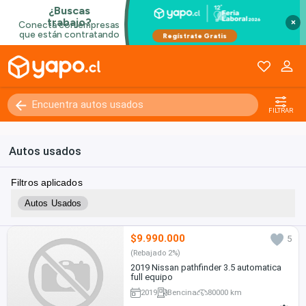
×
FILTRAR
Autos usados
Filtros aplicados
Autos Usados
$9.990.000
5
(Rebajado 2%)
2019 Nissan pathfinder 3.5 automatica
full equipo
2019
Bencina
80000 km