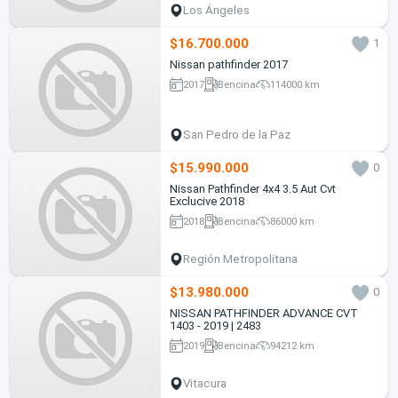
Los Ángeles
$16.700.000
1
Nissan pathfinder 2017
2017
Bencina
114000 km
San Pedro de la Paz
$15.990.000
0
Nissan Pathfinder 4x4 3.5 Aut Cvt
Exclucive 2018
2018
Bencina
86000 km
Región Metropolitana
$13.980.000
0
NISSAN PATHFINDER ADVANCE CVT
1403 - 2019 | 2483
2019
Bencina
94212 km
Vitacura