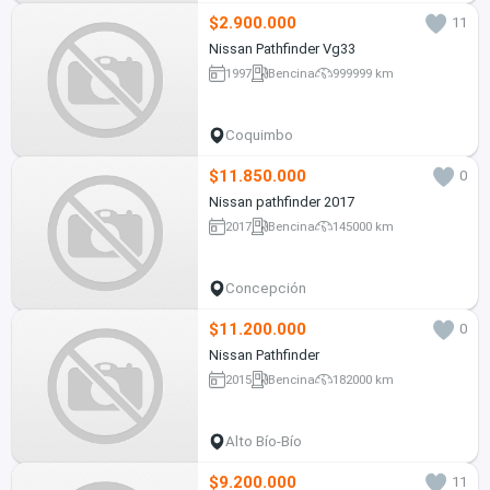
$2.900.000
11
Nissan Pathfinder Vg33
1997
Bencina
999999 km
Coquimbo
$11.850.000
0
Nissan pathfinder 2017
2017
Bencina
145000 km
Concepción
$11.200.000
0
Nissan Pathfinder
2015
Bencina
182000 km
Alto Bío-Bío
$9.200.000
11