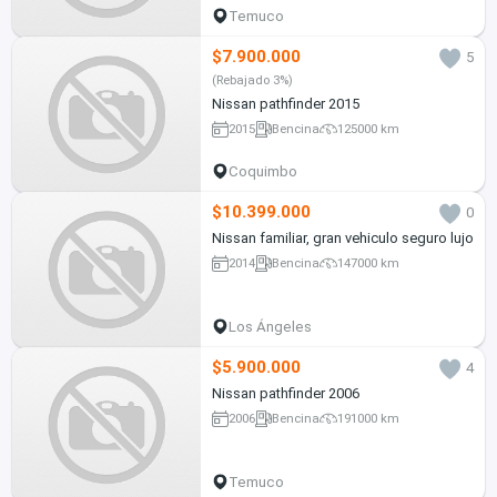
Temuco
$7.900.000
5
(Rebajado 3%)
Nissan pathfinder 2015
2015
Bencina
125000 km
Coquimbo
$10.399.000
0
Nissan familiar, gran vehiculo seguro lujo
2014
Bencina
147000 km
Los Ángeles
$5.900.000
4
Nissan pathfinder 2006
2006
Bencina
191000 km
Temuco