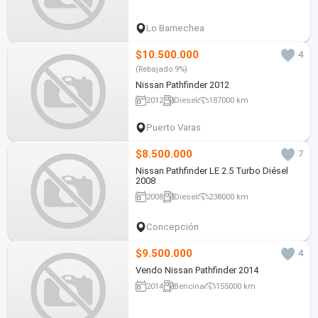
Lo Barnechea
$10.500.000
4
(Rebajado 9%)
Nissan Pathfinder 2012
2012
Diesel
187000 km
Puerto Varas
$8.500.000
7
Nissan Pathfinder LE 2.5 Turbo Diésel
2008
2008
Diesel
238000 km
Concepción
$9.500.000
4
Vendo Nissan Pathfinder 2014
2014
Bencina
155000 km