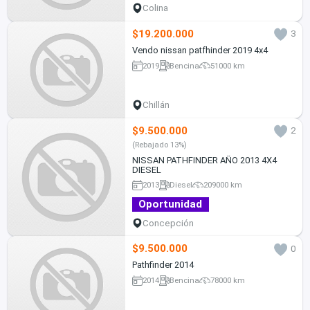
Colina
$19.200.000
3
Vendo nissan patfhinder 2019 4x4
2019
Bencina
51000 km
Chillán
$9.500.000
2
(Rebajado 13%)
NISSAN PATHFINDER AÑO 2013 4X4
DIESEL
2013
Diesel
209000 km
Oportunidad
Concepción
$9.500.000
0
Pathfinder 2014
2014
Bencina
78000 km