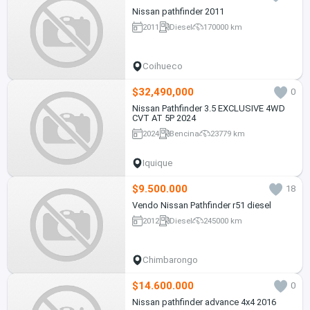
Nissan pathfinder 2011
2011
Diesel
170000 km
Coihueco
$32,490,000
0
Nissan Pathfinder 3.5 EXCLUSIVE 4WD
CVT AT 5P 2024
2024
Bencina
23779 km
Iquique
$9.500.000
18
Vendo Nissan Pathfinder r51 diesel
2012
Diesel
245000 km
Chimbarongo
$14.600.000
0
Nissan pathfinder advance 4x4 2016