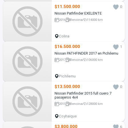
$11.500.000
0
Nissan Pathfinder EXELENTE
2016
Bencina
114000 km
Colina
$16.500.000
1
Nissan PATHFINDER 2017 en Pichilemu
2017
Bencina
106000 km
Pichilemu
$13.500.000
0
Nissan Pathfinder 2015 full cuero 7
pasajeros 4x4
2015
Bencina
128000 km
Coyhaique
$3.800.000
6