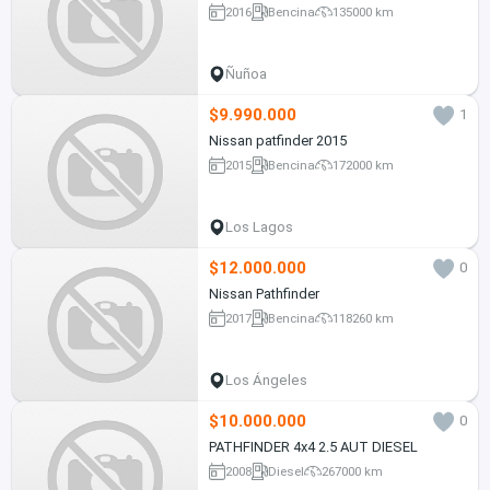
2016
Bencina
135000 km
Ñuñoa
$9.990.000
1
Nissan patfinder 2015
2015
Bencina
172000 km
Los Lagos
$12.000.000
0
Nissan Pathfinder
2017
Bencina
118260 km
Los Ángeles
$10.000.000
0
PATHFINDER 4x4 2.5 AUT DIESEL
2008
Diesel
267000 km