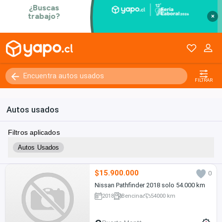
×
FILTRAR
Autos usados
Filtros aplicados
Autos Usados
$15.900.000
0
Nissan Pathfinder 2018 solo 54.000 km
2018
Bencina
54000 km