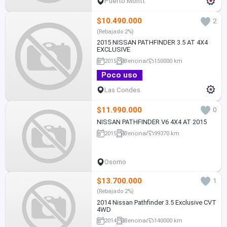
Puerto Montt
$10.490.000
2
(Rebajado 2%)
2015 NISSAN PATHFINDER 3.5 AT 4X4
EXCLUSIVE
2015
Bencina
150000 km
Poco uso
Las Condes
$11.990.000
0
NISSAN PATHFINDER V6 4X4 AT 2015
2015
Bencina
99370 km
Osorno
$13.700.000
1
(Rebajado 2%)
2014 Nissan Pathfinder 3.5 Exclusive CVT
4WD
2014
Bencina
140000 km