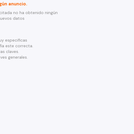
gún anuncio.
citada no ha obtenido ningún
nuevos datos
y especificas
ía este correcta.
as claves.
ves generales.