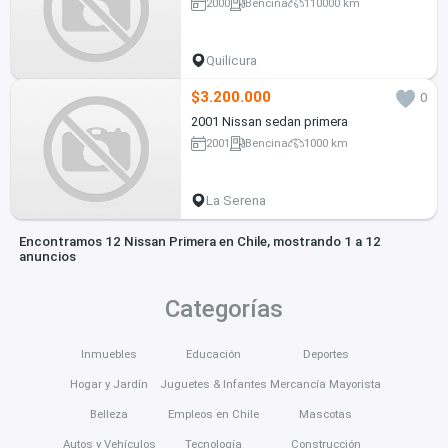
2000
Bencina
110000 km
Quilicura
$3.200.000
0
2001 Nissan sedan primera
2001
Bencina
1000 km
La Serena
Encontramos 12 Nissan Primera en Chile, mostrando 1 a 12
anuncios
Categorías
Inmuebles
Educación
Deportes
Hogar y Jardín
Juguetes & Infantes
Mercancía Mayorista
Belleza
Empleos en Chile
Mascotas
Autos y Vehículos
Tecnología
Construcción