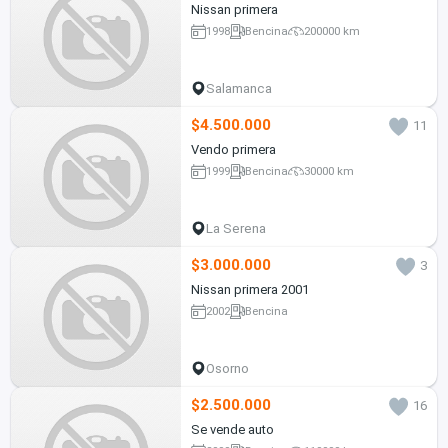
Nissan primera
1998
Bencina
200000 km
Salamanca
$4.500.000
11
Vendo primera
1999
Bencina
30000 km
La Serena
$3.000.000
3
Nissan primera 2001
2002
Bencina
Osorno
$2.500.000
16
Se vende auto