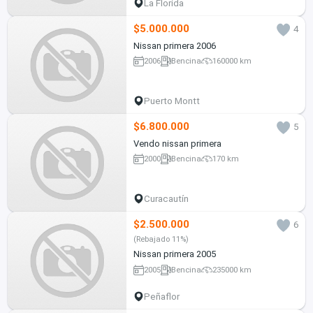
La Florida
$5.000.000
4
Nissan primera 2006
2006
Bencina
160000 km
Puerto Montt
$6.800.000
5
Vendo nissan primera
2000
Bencina
170 km
Curacautín
$2.500.000
6
(Rebajado 11%)
Nissan primera 2005
2005
Bencina
235000 km
Peñaflor