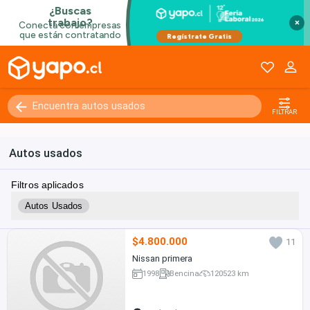
×
FILTRAR
Autos usados
Filtros aplicados
Autos Usados
$4.800.000
11
Nissan primera
1998
Bencina
120523 km