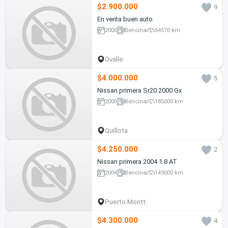
$2.900.000
9
En venta buen auto
2000
Bencina
54570 km
Ovalle
$4.000.000
5
Nissan primera Sr20 2000 Gx
2000
Bencina
185000 km
Quillota
$4.250.000
2
Nissan primera 2004 1.8 AT
2004
Bencina
149000 km
Puerto Montt
$4.300.000
4