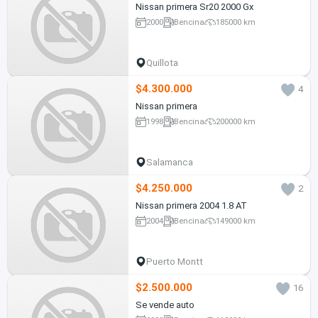
Nissan primera Sr20 2000 Gx
2000
Bencina
185000 km
Quillota
$4.300.000
4
Nissan primera
1998
Bencina
200000 km
Salamanca
$4.250.000
2
Nissan primera 2004 1.8 AT
2004
Bencina
149000 km
Puerto Montt
$2.500.000
16
Se vende auto