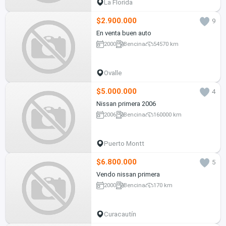
La Florida
$2.900.000
9
En venta buen auto
2000
Bencina
54570 km
Ovalle
$5.000.000
4
Nissan primera 2006
2006
Bencina
160000 km
Puerto Montt
$6.800.000
5
Vendo nissan primera
2000
Bencina
170 km
Curacautín