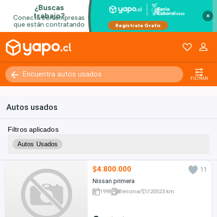
×
FILTRAR
Autos usados
Filtros aplicados
Autos Usados
$4.800.000
11
Nissan primera
1998
Bencina
120523 km