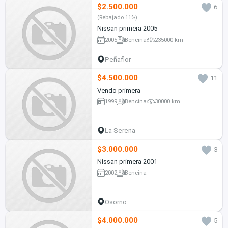
$2.500.000
6
(Rebajado 11%)
Nissan primera 2005
2005
Bencina
235000 km
Peñaflor
$4.500.000
11
Vendo primera
1999
Bencina
30000 km
La Serena
$3.000.000
3
Nissan primera 2001
2002
Bencina
Osorno
$4.000.000
5