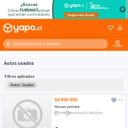
×
FILTRAR
Autos usados
Filtros aplicados
Autos Usados
$4.800.000
11
Nissan primera
1998
Bencina
120523 km