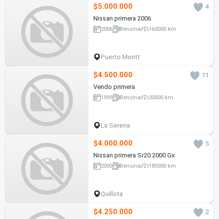
$5.000.000
4
Nissan primera 2006
2006
Bencina
160000 km
Puerto Montt
$4.500.000
11
Vendo primera
1999
Bencina
30000 km
La Serena
$4.000.000
5
Nissan primera Sr20 2000 Gx
2000
Bencina
185000 km
Quillota
$4.250.000
2