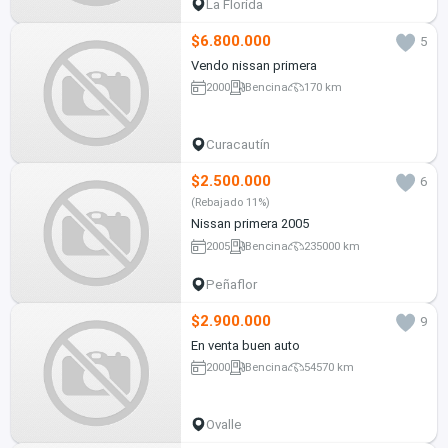
La Florida
$6.800.000
5
Vendo nissan primera
2000
Bencina
170 km
Curacautín
$2.500.000
6
(Rebajado 11%)
Nissan primera 2005
2005
Bencina
235000 km
Peñaflor
$2.900.000
9
En venta buen auto
2000
Bencina
54570 km
Ovalle