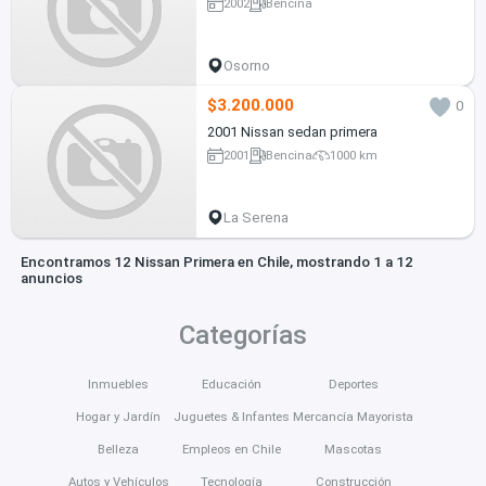
2002
Bencina
Osorno
$3.200.000
0
2001 Nissan sedan primera
2001
Bencina
1000 km
La Serena
Encontramos 12 Nissan Primera en Chile, mostrando 1 a 12
anuncios
Categorías
Inmuebles
Educación
Deportes
Hogar y Jardín
Juguetes & Infantes
Mercancía Mayorista
Belleza
Empleos en Chile
Mascotas
Autos y Vehículos
Tecnología
Construcción