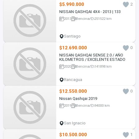
$5.990.000
2
NISSAN QASHQAI 4X4 - 2013 | 133
2013
Bencina
251522 km
Santiago
$12.690.000
0
NISSAN QASHQAI SENSE 2.0 / AÑO
KILOMETROS / EXCELENTE ESTADO
2020
Bencina
141898 km
Rancagua
$12.550.000
0
Nissan Qashqai 2019
2019
Bencina
94000 km
San Ignacio
$10.500.000
1