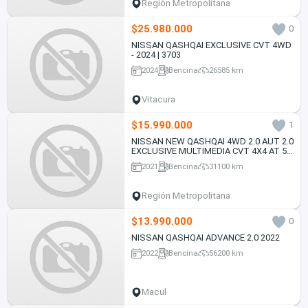
Región Metropolitana
$25.980.000
0
NISSAN QASHQAI EXCLUSIVE CVT 4WD
- 2024 | 3703
2024
Bencina
26585 km
Vitacura
$15.990.000
1
NISSAN NEW QASHQAI 4WD 2.0 AUT 2.0
EXCLUSIVE MULTIMEDIA CVT 4X4 AT 5P
(2021)
2021
Bencina
31100 km
Región Metropolitana
$13.990.000
0
NISSAN QASHQAI ADVANCE 2.0 2022
2022
Bencina
56200 km
Macul