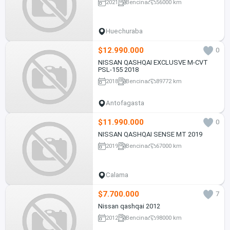
2021
Bencina
56000 km
Huechuraba
$12.990.000
0
NISSAN QASHQAI EXCLUSVE M-CVT
PSL-155 2018
2018
Bencina
89772 km
Antofagasta
$11.990.000
0
NISSAN QASHQAI SENSE MT 2019
2019
Bencina
67000 km
Calama
$7.700.000
7
Nissan qashqai 2012
2012
Bencina
98000 km