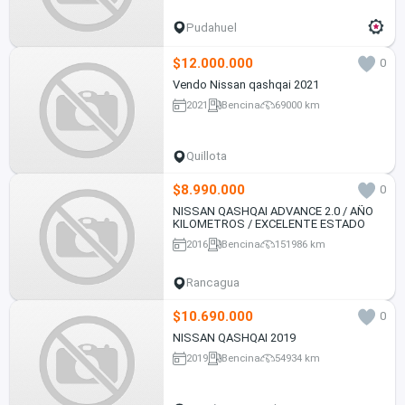
Pudahuel
$12.000.000
0
Vendo Nissan qashqai 2021
2021
Bencina
69000 km
Quillota
$8.990.000
0
NISSAN QASHQAI ADVANCE 2.0 / AÑO
KILOMETROS / EXCELENTE ESTADO
2016
Bencina
151986 km
Rancagua
$10.690.000
0
NISSAN QASHQAI 2019
2019
Bencina
54934 km