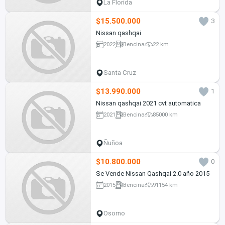
La Florida
$15.500.000
3
Nissan qashqai
2022
Bencina
22 km
Santa Cruz
$13.990.000
1
Nissan qashqai 2021 cvt automatica
2021
Bencina
85000 km
Ñuñoa
$10.800.000
0
Se Vende Nissan Qashqai 2.0 año 2015
2015
Bencina
91154 km
Osorno