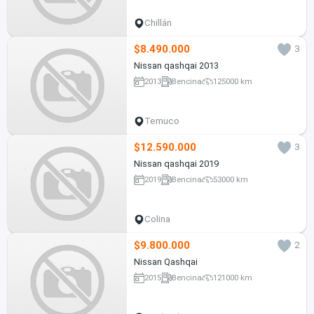
Chillán
$8.490.000
3
Nissan qashqai 2013
2013
Bencina
125000 km
Temuco
$12.590.000
3
Nissan qashqai 2019
2019
Bencina
53000 km
Colina
$9.800.000
2
Nissan Qashqai
2015
Bencina
121000 km