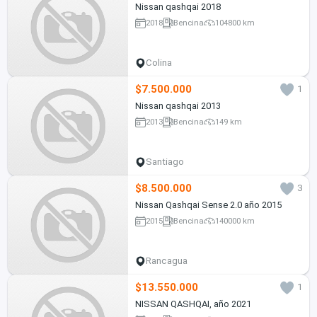
Nissan qashqai 2018
2018
Bencina
104800 km
Colina
$7.500.000
1
Nissan qashqai 2013
2013
Bencina
149 km
Santiago
$8.500.000
3
Nissan Qashqai Sense 2.0 año 2015
2015
Bencina
140000 km
Rancagua
$13.550.000
1
NISSAN QASHQAI, año 2021