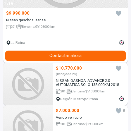
1/19
$9.990.000
1
Nissan qaschqai sense
2015
Bencina
106000 km
La Reina
Contactar ahora
$10.770.000
1
(Rebajado 2%)
NISSAN QASHQAI ADVANCE 2.0
AUTOMATICA SOLO 138.000KM 2018
2018
Bencina
138000 km
Región Metropolitana
$7.000.000
8
Vendo vehiculo
2015
Bencina
99600 km