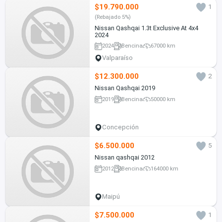
$19.790.000
1
(Rebajado 5%)
Nissan Qashqai 1.3t Exclusive At 4x4
2024
2024
Bencina
67000 km
Valparaíso
$12.300.000
2
Nissan Qashqai 2019
2019
Bencina
50000 km
Concepción
$6.500.000
5
Nissan qashqai 2012
2012
Bencina
164000 km
Maipú
$7.500.000
1