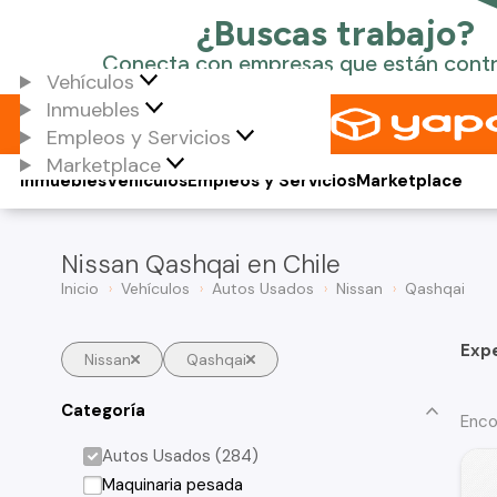
Vehículos
Inmuebles
Empleos y Servicios
Marketplace
Inmuebles
Vehículos
Empleos y Servicios
Marketplace
Nissan Qashqai en Chile
Inicio
Vehículos
Autos Usados
Nissan
Qashqai
Exp
Nissan
Qashqai
Categoría
Enco
Autos Usados (284)
Maquinaria pesada