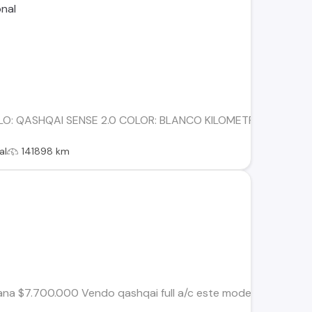
LO: QASHQAI SENSE 2.0 COLOR: BLANCO KILOMETRAJE:141.89
al
141898 km
na $7.700.000 Vendo qashqai full a/c este modelo trae 3 corr