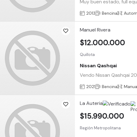
Muy buen estado, full equ
2013
Bencina
Autom
Manuel Rivera
$12.000.000
Quillota
Nissan Qashqai
Vendo Nissan Qashqai 2021
2021
Bencina
Manua
La Auteria
$15.990.000
Región Metropolitana