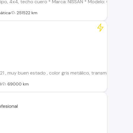
ipo, 4x4, techo cuero * Marca: NISSAN * Modelo: QASHQAI * Ver
ática
251522 km
 , muy buen estado , color gris metálico, transmisión manual
l
69000 km