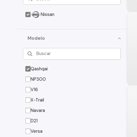
Nissan
Modelo
Qashqai
NP300
V16
X-Trail
Navara
D21
Versa