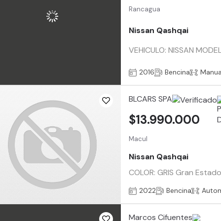
Rancagua
Nissan Qashqai
VEHICULO: NISSAN MODEL
2016
Bencina
Manua
BLCARS SPA
$13.990.000
Macul
Nissan Qashqai
COLOR: GRIS Gran Estado
2022
Bencina
Auto
Marcos Cifuentes