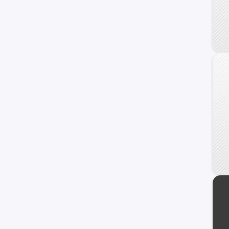
240 C
Frontier
Maxima
NV
Primera
Serena
Versa Note