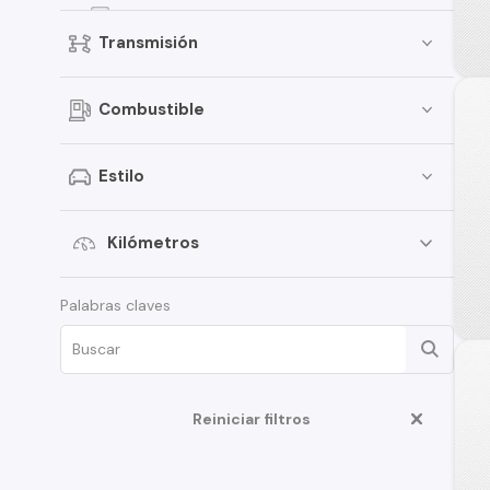
Kicks
Transmisión
Terrano
Pathfinder
Combustible
Sentra
March
Estilo
Murano
Tiida
Kilómetros
Note
Palabras claves
ALTIMA
D22
350Z
Reiniciar filtros
Juke
Platina