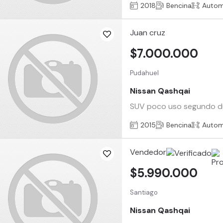
2018
Bencina
Autom
Juan cruz
$7.000.000
Pudahuel
Nissan Qashqai
SUV poco uso segundo du
2015
Bencina
Autom
Vendedor
$5.990.000
Santiago
Nissan Qashqai