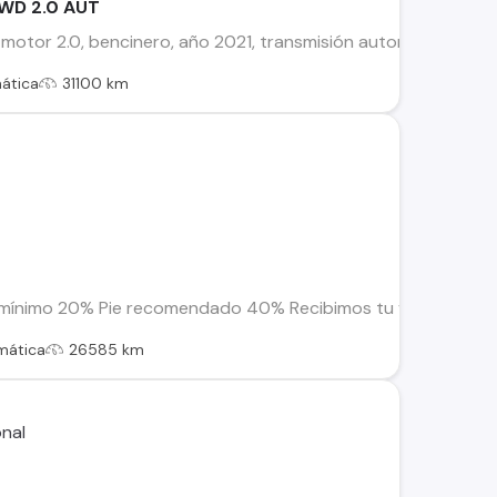
WD 2.0 AUT
 motor 2.0, bencinero, año 2021, transmisión automática, 32.12
ática
31100 km
 mínimo 20% Pie recomendado 40% Recibimos tu vehículo en par
mática
26585 km