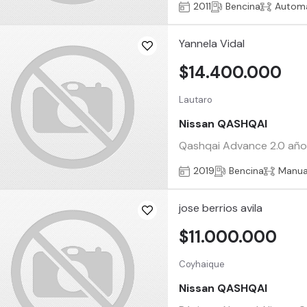
2011
Bencina
Automá
Yannela Vidal
$14.400.000
Lautaro
Nissan QASHQAI
Qashqai Advance 2.0 año 
2019
Bencina
Manua
jose berrios avila
$11.000.000
Coyhaique
Nissan QASHQAI