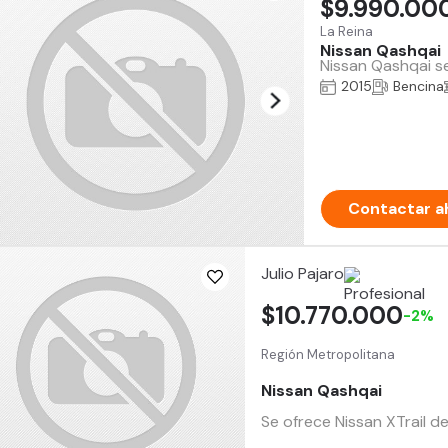
$9.990.00
La Reina
Nissan Qashqai
Nissan Qashqai s
2015
Bencina
Contactar a
Julio Pajaro
$10.770.000
-2%
Región Metropolitana
Nissan Qashqai
Se ofrece Nissan XTrail d