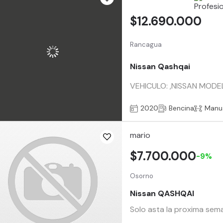
$12.690.000
Rancagua
Nissan Qashqai
VEHICULO: ,NISSAN MODE
2020
Bencina
Manu
mario
$7.700.000
-9%
Osorno
Nissan QASHQAI
Solo asta la proxima sema