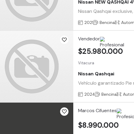
Nissan NEW QASHQAI 4
Nissan Qashqai exclusive,
2021
Bencina
Autom
Vendedor
$25.980.000
Vitacura
Nissan Qashqai
Vehículo garantizado Pie
2024
Bencina
Auto
Marcos Cifuentes
$8.990.000